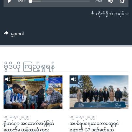
အ
0:00
3:50
သုတပဒေသာ အင်္ဂလိပ်စာ
ညွန်း
Learning English
တိုက်ရိုက် လင့်ခ်
စာမျက်နှာ
သို့
ဗွီအိုအေ လူမှုကွန်ယက်များ
ကျော်
မျှဝေပါ
ကြည့်
ရန်
ဘာသာစကားများ
ရှာဖွေ
ဗွီဒီယို ကြည့်ရှုရန်
ရန်
နေရာ
သို့
ကျော်
ရန်
၁၅ မတ္၊ ၂၀၂၅
၁၅ မတ္၊ ၂၀၂၅
ရိုဟင်ဂျာ အထောက်အပံ့ဖြတ်
အပစ်ရပ်ရေးသဘောမတူရင်
တောက်မှု ဟန့်တားဖို့ ကုလ
ရုရှားကို G7 ဒဏ်ခတ်မည်