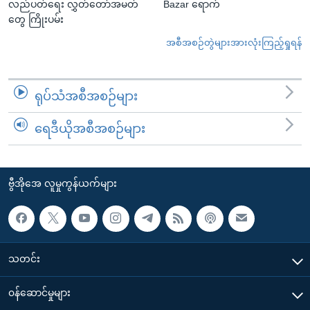
လည်ပတ်ရေး လွှတ်တော်အမတ်
Bazar ရောက်
တွေ ကြိုးပမ်း
အစီအစဉ်တွဲများအားလုံးကြည့်ရှုရန်
ရုပ်သံအစီအစဉ်များ
ရေဒီယိုအစီအစဉ်များ
ဗွီအိုအေ လူမှုကွန်ယက်များ
သတင်း
၀န်ဆောင်မှုများ