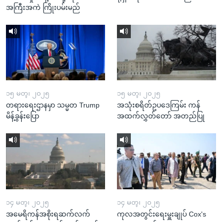
အကြီးအကဲ ကြိုးပမ်းမည်
၁၅ မတ္၊ ၂၀၂၅
၁၅ မတ္၊ ၂၀၂၅
တရားရေးဌာနမှာ သမ္မတ Trump
အသုံးစရိတ်ဥပဒေကြမ်း ကန်
မိန့်ခွန်းပြော
အထက်လွှတ်တော် အတည်ပြု
၁၄ မတ္၊ ၂၀၂၅
၁၄ မတ္၊ ၂၀၂၅
အမေရိကန်အစိုးရဆက်လက်
ကုလအတွင်းရေးမှူးချုပ် Cox's