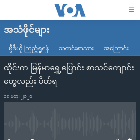
သုံး
ရ
လွယ်ကူ
အသံဖိုင်များ
မူလစာမျက်နှာ
စေ
မြန်မာ
ဗွီဒီယို ကြည့်ရှုရန်
သတင်းစာသား
အကြောင်း
သည့်
ကမ္ဘာ့သတင်းများ
Link
ထိုင်းက မြန်မာရွှေ့ပြောင်း စာသင်ကျောင်း
ဗွီဒီယို
နိုင်ငံတကာ
များ
သတင်းလွတ်လပ်ခွင့်
အမေရိကန်
တွေလည်း ပိတ်ရ
ပင်မ
ရပ်ဝန်းတခု လမ်းတခု အလွန်
တရုတ်
အကြောင်းအရာ
၁၈ မတ္၊ ၂၀၂၀
သို့
အင်္ဂလိပ်စာလေ့လာမယ်
အစ္စရေး-ပါလက်စတိုင်း
ကျော်
အပတ်စဉ်ကဏ္ဍများ
အမေရိကန်သုံးအီဒီယံ
ကြည့်
ရေဒီယိုနှင့်ရုပ်သံ အချက်အလက်များ
မကြေးမုံရဲ့ အင်္ဂလိပ်စာ
ရေဒီယို
ရန်
No media source currently available
ပင်မ
ရေဒီယို/တီဗွီအစီအစဉ်
ရုပ်ရှင်ထဲက အင်္ဂလိပ်စာ
တီဗွီ