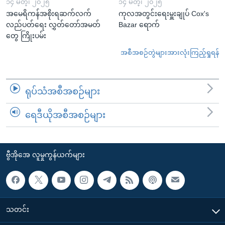
၁၄ မတ္၊ ၂၀၂၅
၁၄ မတ္၊ ၂၀၂၅
အမေရိကန်အစိုးရဆက်လက်
ကုလအတွင်းရေးမှူးချုပ် Cox's
လည်ပတ်ရေး လွှတ်တော်အမတ်
Bazar ရောက်
တွေ ကြိုးပမ်း
အစီအစဉ်တွဲများအားလုံးကြည့်ရှုရန်
ရုပ်သံအစီအစဉ်များ
ရေဒီယိုအစီအစဉ်များ
ဗွီအိုအေ လူမှုကွန်ယက်များ
သတင်း