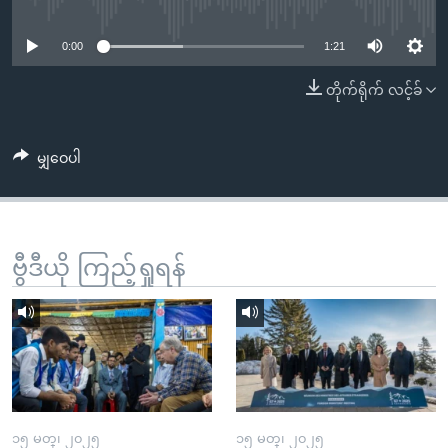
No media source currently available
အ
သုတပဒေသာ အင်္ဂလိပ်စာ
ညွန်း
Learning English
0:00
1:21
စာမျက်နှာ
သို့
ဗွီအိုအေ လူမှုကွန်ယက်များ
တိုက်ရိုက် လင့်ခ်
ကျော်
ကြည့်
မျှဝေပါ
ရန်
ဘာသာစကားများ
ရှာဖွေ
ရန်
နေရာ
ဗွီဒီယို ကြည့်ရှုရန်
သို့
ကျော်
ရန်
၁၅ မတ္၊ ၂၀၂၅
၁၅ မတ္၊ ၂၀၂၅