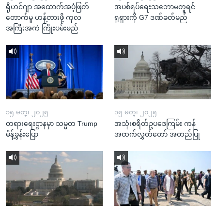
ရိုဟင်ဂျာ အထောက်အပံ့ဖြတ်
အပစ်ရပ်ရေးသဘောမတူရင်
တောက်မှု ဟန့်တားဖို့ ကုလ
ရုရှားကို G7 ဒဏ်ခတ်မည်
အကြီးအကဲ ကြိုးပမ်းမည်
၁၅ မတ္၊ ၂၀၂၅
၁၅ မတ္၊ ၂၀၂၅
တရားရေးဌာနမှာ သမ္မတ Trump
အသုံးစရိတ်ဥပဒေကြမ်း ကန်
မိန့်ခွန်းပြော
အထက်လွှတ်တော် အတည်ပြု