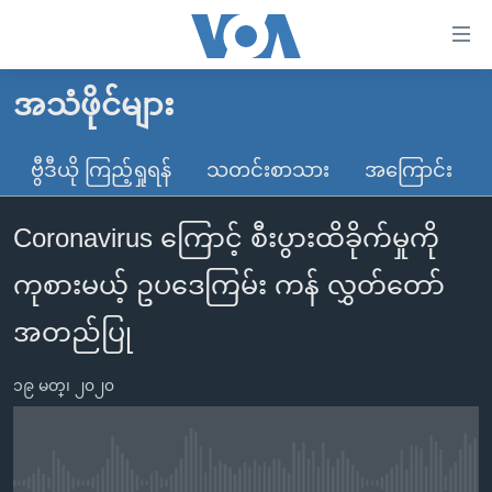
သုံး
ရ
လွယ်ကူ
အသံဖိုင်များ
မူလစာမျက်နှာ
စေ
မြန်မာ
ဗွီဒီယို ကြည့်ရှုရန်
သတင်းစာသား
အကြောင်း
သည့်
ကမ္ဘာ့သတင်းများ
Link
Coronavirus ကြောင့် စီးပွားထိခိုက်မှုကို
ဗွီဒီယို
နိုင်ငံတကာ
များ
သတင်းလွတ်လပ်ခွင့်
အမေရိကန်
ကုစားမယ့် ဥပဒေကြမ်း ကန် လွှတ်တော်
ပင်မ
ရပ်ဝန်းတခု လမ်းတခု အလွန်
တရုတ်
အကြောင်းအရာ
အတည်ပြု
သို့
အင်္ဂလိပ်စာလေ့လာမယ်
အစ္စရေး-ပါလက်စတိုင်း
ကျော်
၁၉ မတ္၊ ၂၀၂၀
အပတ်စဉ်ကဏ္ဍများ
အမေရိကန်သုံးအီဒီယံ
ကြည့်
ရေဒီယိုနှင့်ရုပ်သံ အချက်အလက်များ
မကြေးမုံရဲ့ အင်္ဂလိပ်စာ
ရေဒီယို
ရန်
ပင်မ
ရေဒီယို/တီဗွီအစီအစဉ်
ရုပ်ရှင်ထဲက အင်္ဂလိပ်စာ
တီဗွီ