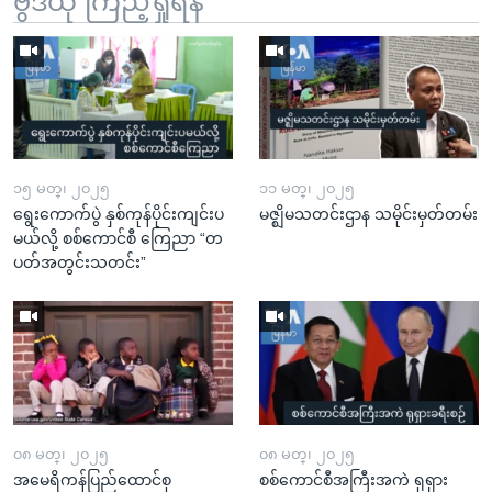
ဗွီဒီယို ကြည့်ရှုရန်
၁၅ မတ္၊ ၂၀၂၅
၁၁ မတ္၊ ၂၀၂၅
ရွေးကောက်ပွဲ နှစ်ကုန်ပိုင်းကျင်းပ
မဇ္ဈိမသတင်းဌာန သမိုင်းမှတ်တမ်း
မယ်လို့ စစ်ကောင်စီ ကြေညာ “တ
ပတ်အတွင်းသတင်း”
၀၈ မတ္၊ ၂၀၂၅
၀၈ မတ္၊ ၂၀၂၅
အမေရိကန်ပြည်ထောင်စု
စစ်ကောင်စီအကြီးအကဲ ရုရှား