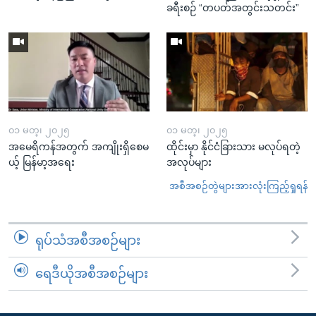
ခရီးစဉ် “တပတ်အတွင်းသတင်း”
၀၁ မတ္၊ ၂၀၂၅
၀၁ မတ္၊ ၂၀၂၅
အမေရိကန်အတွက် အကျိုးရှိစေမ
ထိုင်းမှာ နိုင်ငံခြားသား မလုပ်ရတဲ့
ယ့် မြန်မာ့အရေး
အလုပ်များ
အစီအစဉ်တွဲများအားလုံးကြည့်ရှုရန်
ရုပ်သံအစီအစဉ်များ
ရေဒီယိုအစီအစဉ်များ