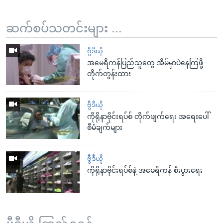
ဆက်စပ်သတင်းများ ...
ဗွီဒီယို
အမေရိကန်ပြည်သူတွေ အိမ်မှာပဲနေကြဖို့
တိုက်တွန်းထား
ဗွီဒီယို
ကိုရိုနာဗိုင်းရပ်စ် တိုက်ဖျက်ရေး အရေးပေါ်
စီမံချက်များ
ဗွီဒီယို
ကိုရိုနာဗိုင်းရပ်စ်နဲ့ အမေရိကန် စီးပွားရေး