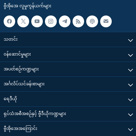
ဗွီအိုအေ လူမှုကွန်ယက်များ
သတင်း
၀န်ဆောင်မှုများ
အပတ်စဉ်ကဏ္ဍများ
အင်္ဂလိပ်သင်ခန်းစာများ
ရေဒီယို
ရုပ်သံအစီအစဉ်နှင့် ဗွီဒီယိုကဏ္ဍများ
ဗွီအိုအေအကြောင်း