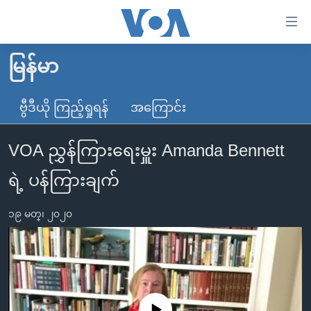
သုံး
ရ
လွယ်ကူ
မြန်မာ
မူလစာမျက်နှာ
စေ
မြန်မာ
ဗွီဒီယို ကြည့်ရှုရန်
အကြောင်း
သည့်
ကမ္ဘာ့သတင်းများ
Link
VOA ညွှန်ကြားရေးမှူး Amanda Bennett
ဗွီဒီယို
နိုင်ငံတကာ
များ
သတင်းလွတ်လပ်ခွင့်
အမေရိကန်
ရဲ့ ပန်ကြားချက်
ပင်မ
ရပ်ဝန်းတခု လမ်းတခု အလွန်
တရုတ်
အကြောင်းအရာ
၁၉ မတ္၊ ၂၀၂၀
သို့
အင်္ဂလိပ်စာလေ့လာမယ်
အစ္စရေး-ပါလက်စတိုင်း
ကျော်
အပတ်စဉ်ကဏ္ဍများ
အမေရိကန်သုံးအီဒီယံ
ကြည့်
ရေဒီယိုနှင့်ရုပ်သံ အချက်အလက်များ
မကြေးမုံရဲ့ အင်္ဂလိပ်စာ
ရေဒီယို
ရန်
ပင်မ
ရေဒီယို/တီဗွီအစီအစဉ်
ရုပ်ရှင်ထဲက အင်္ဂလိပ်စာ
တီဗွီ
No media source currently available