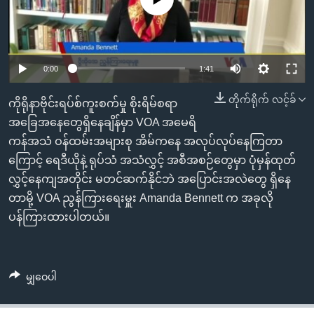
အ
သုတပဒေသာ အင်္ဂလိပ်စာ
ညွန်း
Learning English
စာမျက်နှာ
သို့
ဗွီအိုအေ လူမှုကွန်ယက်များ
0:00
1:41
ကျော်
ကြည့်
တိုက်ရိုက် လင့်ခ်
ကိုရိုနာဗိုင်းရပ်စ်ကူးစက်မှု စိုးရိမ်စရာ
ရန်
အခြေအနေတွေရှိနေချိန်မှာ VOA အမေရိ
ဘာသာစကားများ
ရှာဖွေ
ကန်အသံ ဝန်ထမ်းအများစု အိမ်ကနေ အလုပ်လုပ်နေကြတာ
ရန်
ကြောင့် ရေဒီယိုနဲ့ ရုပ်သံ အသံလွှင့် အစီအစဉ်တွေမှာ ပုံမှန်ထုတ်
နေရာ
လွှင့်နေကျအတိုင်း မတင်ဆက်နိုင်ဘဲ အပြောင်းအလဲတွေ ရှိနေ
သို့
တာမို့ VOA ညွန်ကြားရေးမှူး Amanda Bennett က အခုလို
ကျော်
ပန်ကြားထားပါတယ်။
ရန်
မျှဝေပါ