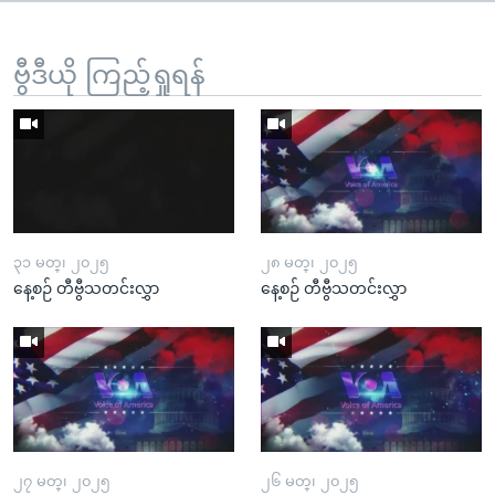
ဗွီဒီယို ကြည့်ရှုရန်
၃၁ မတ္၊ ၂၀၂၅
၂၈ မတ္၊ ၂၀၂၅
နေ့စဉ် တီဗွီသတင်းလွှာ
နေ့စဉ် တီဗွီသတင်းလွှာ
၂၇ မတ္၊ ၂၀၂၅
၂၆ မတ္၊ ၂၀၂၅