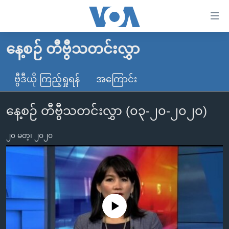
သုံး
ရ
လွယ်ကူ
နေ့စဉ် တီဗွီသတင်းလွှာ
မူလစာမျက်နှာ
စေ
မြန်မာ
ဗွီဒီယို ကြည့်ရှုရန်
အကြောင်း
သည့်
ကမ္ဘာ့သတင်းများ
Link
နေ့စဉ် တီဗွီသတင်းလွှာ (၀၃-၂၀-၂၀၂၀)
ဗွီဒီယို
နိုင်ငံတကာ
များ
သတင်းလွတ်လပ်ခွင့်
အမေရိကန်
ပင်မ
၂၀ မတ္၊ ၂၀၂၀
ရပ်ဝန်းတခု လမ်းတခု အလွန်
တရုတ်
အကြောင်းအရာ
သို့
အင်္ဂလိပ်စာလေ့လာမယ်
အစ္စရေး-ပါလက်စတိုင်း
ကျော်
အပတ်စဉ်ကဏ္ဍများ
အမေရိကန်သုံးအီဒီယံ
ကြည့်
ရေဒီယိုနှင့်ရုပ်သံ အချက်အလက်များ
မကြေးမုံရဲ့ အင်္ဂလိပ်စာ
ရေဒီယို
ရန်
No media source currently available
ပင်မ
ရေဒီယို/တီဗွီအစီအစဉ်
ရုပ်ရှင်ထဲက အင်္ဂလိပ်စာ
တီဗွီ