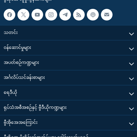
သတင်း
၀န်ဆောင်မှုများ
အပတ်စဉ်ကဏ္ဍများ
အင်္ဂလိပ်သင်ခန်းစာများ
ရေဒီယို
ရုပ်သံအစီအစဉ်နှင့် ဗွီဒီယိုကဏ္ဍများ
ဗွီအိုအေအကြောင်း