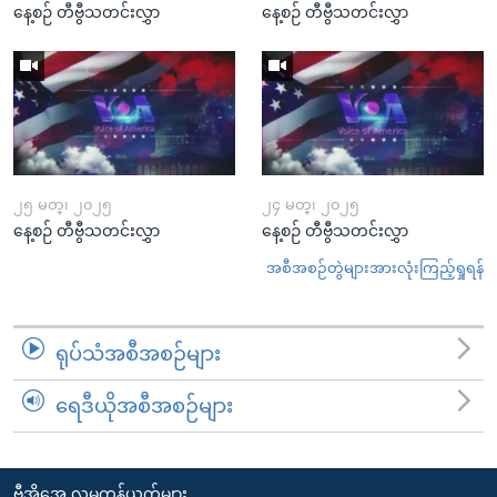
နေ့စဉ် တီဗွီသတင်းလွှာ
နေ့စဉ် တီဗွီသတင်းလွှာ
၂၅ မတ္၊ ၂၀၂၅
၂၄ မတ္၊ ၂၀၂၅
နေ့စဉ် တီဗွီသတင်းလွှာ
နေ့စဉ် တီဗွီသတင်းလွှာ
အစီအစဉ်တွဲများအားလုံးကြည့်ရှုရန်
ရုပ်သံအစီအစဉ်များ
ရေဒီယိုအစီအစဉ်များ
ဗွီအိုအေ လူမှုကွန်ယက်များ