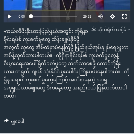
အ
သုတပဒေသာ အင်္ဂလိပ်စာ
ညွန်း
Learning English
0:00
29:29
စာမျက်နှာ
သို့
ဗွီအိုအေ လူမှုကွန်ယက်များ
တိုက်ရိုက် လင့်ခ်
-ကယ်လီဖိုးနီးယားပြည်နယ်အတွင်း ကိုရိုနာ
ကျော်
ဗိုင်းရပ်စ် ကူးစက်မှုတွေ ထိန်းချုပ်နိုင်ဖို့
ကြည့်
အတွက် လူတွေ အိမ်ထဲမှာပဲနေကြဖို့ ပြည်နယ်အုပ်ချုပ်ရေးမှူးက
ရန်
ဘာသာစကားများ
အမိန့်ထုတ်ထားပါတယ်။ - ကိုရိုနာဗိုင်းရပ်စ် ကူးစက်မှုတွေနဲ့
ရှာဖွေ
စီးပွားရေးအပေါ် ရိုက်ခတ်မှုတွေ သက်သာစေဖို့ တောင်ကိုရီး
ရန်
ယား၊ တရုတ်၊ ဂျပန် သုံးနိုင်ငံ ပူးပေါင်း ကြိုးပမ်းနေပါတယ်။ - ကို
နေရာ
ရိုနာရောဂါ ကူးစက်မှုတွေကြောင့် အထိနာနေတဲ့ အာရှ
သို့
အစုရှယ်ယာဈေးတွေ ဒီကနေ့တော့ အနည်းငယ် ပြန်တက်လာပါ
ကျော်
တယ်။
ရန်
မျှဝေပါ