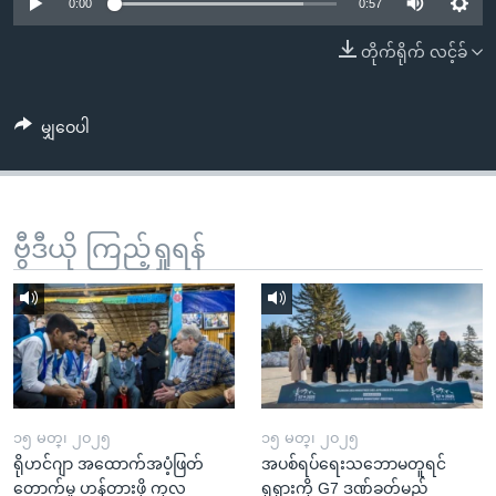
အ
0:00
0:57
သုတပဒေသာ အင်္ဂလိပ်စာ
ညွန်း
Learning English
တိုက်ရိုက် လင့်ခ်
စာမျက်နှာ
သို့
ဗွီအိုအေ လူမှုကွန်ယက်များ
ကျော်
မျှဝေပါ
ကြည့်
ရန်
ဘာသာစကားများ
ရှာဖွေ
ဗွီဒီယို ကြည့်ရှုရန်
ရန်
နေရာ
သို့
ကျော်
ရန်
၁၅ မတ္၊ ၂၀၂၅
၁၅ မတ္၊ ၂၀၂၅
ရိုဟင်ဂျာ အထောက်အပံ့ဖြတ်
အပစ်ရပ်ရေးသဘောမတူရင်
တောက်မှု ဟန့်တားဖို့ ကုလ
ရုရှားကို G7 ဒဏ်ခတ်မည်