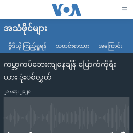
သုံး
ရ
လွယ်ကူ
အသံဖိုင်များ
မူလစာမျက်နှာ
စေ
မြန်မာ
ဗွီဒီယို ကြည့်ရှုရန်
သတင်းစာသား
အကြောင်း
သည့်
ကမ္ဘာ့သတင်းများ
Link
ကမ္ဘာ့ကပ်ဘေးကျနေချိန် မြောက်ကိုရီး
ဗွီဒီယို
နိုင်ငံတကာ
များ
သတင်းလွတ်လပ်ခွင့်
အမေရိကန်
ယား ဒုံးပစ်လွှတ်
ပင်မ
ရပ်ဝန်းတခု လမ်းတခု အလွန်
တရုတ်
အကြောင်းအရာ
၂၁ မတ္၊ ၂၀၂၀
သို့
အင်္ဂလိပ်စာလေ့လာမယ်
အစ္စရေး-ပါလက်စတိုင်း
ကျော်
အပတ်စဉ်ကဏ္ဍများ
အမေရိကန်သုံးအီဒီယံ
ကြည့်
ရေဒီယိုနှင့်ရုပ်သံ အချက်အလက်များ
မကြေးမုံရဲ့ အင်္ဂလိပ်စာ
ရေဒီယို
ရန်
No media source currently available
ပင်မ
ရေဒီယို/တီဗွီအစီအစဉ်
ရုပ်ရှင်ထဲက အင်္ဂလိပ်စာ
တီဗွီ