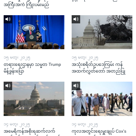
အကြီးအကဲ ကြိုးပမ်းမည်
၁၅ မတ္၊ ၂၀၂၅
၁၅ မတ္၊ ၂၀၂၅
တရားရေးဌာနမှာ သမ္မတ Trump
အသုံးစရိတ်ဥပဒေကြမ်း ကန်
မိန့်ခွန်းပြော
အထက်လွှတ်တော် အတည်ပြု
၁၄ မတ္၊ ၂၀၂၅
၁၄ မတ္၊ ၂၀၂၅
အမေရိကန်အစိုးရဆက်လက်
ကုလအတွင်းရေးမှူးချုပ် Cox's