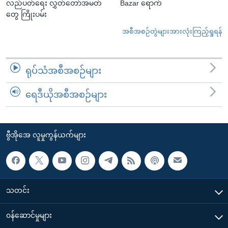
လည်ပတ်ရေး လွှတ်တော်အမတ်
Bazar ရောက်
တွေ ကြိုးပမ်း
အစီအစဉ်တွဲများအားလုံးကြည့်ရှုရန်
ရုပ်သံအစီအစဉ်များ
ရေဒီယိုအစီအစဉ်များ
ဗွီအိုအေ လူမှုကွန်ယက်များ
သတင်း
၀န်ဆောင်မှုများ