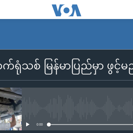
က်ရုံသစ် မြန်မာပြည်မှာ ဖွင့်မ
No media source currently availa
0:00