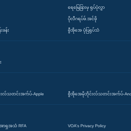
ရေမြေခြားမှ ရုပ်ပုံလွှာ
ပိုလီဂရပ်ဖ်.အင်ဖို
်းခန်း
ဗွီအိုအေ ပုံပြရုပ်သံ
း
ိုင်းလ်သတင်းအက်ပ်-Apple
ဗွီအိုအေမိုဘိုင်းလ်သတင်းအက်ပ်-An
 အာရှအသံ RFA
VOA's Privacy Policy