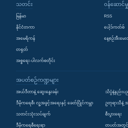
သတင်း
၀န်ဆောင်မှ
မြန်မာ
RSS
နိုင်ငံတကာ
ပေါ့ဒ်ကတ်စ်
အမေရိကန်
နေ့စဉ်အီးမေ
တရုတ်
အစ္စရေး-ပါလက်စတိုင်း
အပတ်စဉ်ကဏ္ဍများ
အယ်ဒီတာနဲ့ ဆွေးနွေးခန်း
သိပ္ပံနဲ့နည်း
ဒီမိုကရေစီ၊ လူ့အခွင့်အရေးနှင့် ခေတ်ပြိုင်ကမ္ဘာ
ဥတုရာသီနဲ့ 
သတင်းသုံးသပ်ချက်
စီးပွားရေး
ဒီမိုကရေစီရေးရာ
တပတ်အတွင်