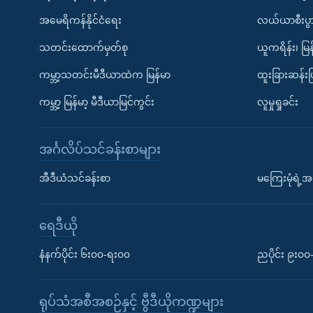
အမေရိကန်နိုင်ငံရေး
လယ်ယာစီးပွ
သတင်းထောက်မှတ်စု
ယူကရိန်း၊ မြန
ကမ္ဘာ့သတင်းမီဒီယာထဲက မြန်မာ
ထူးခြားဆန်း
ကမ္ဘာ့ မြန်မာ့ မီဒီယာမြင်ကွင်း
လူမှုရှုခင်း
အင်္ဂလိပ်သင်ခန်းစာများ
အီဒီယံသင်ခန်းစာ
မကြေးမုံရဲ့အင
ရေဒီယို
နံနက်ပိုင်း ၆း၀၀-ရး၀၀
ညပိုင်း ၉း၀
ရုပ်သံအစီအစဉ်နှင့် ဗွီဒီယိုကဏ္ဍများ