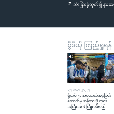
သုတပဒေသာ အင်္ဂလိပ်စာ
အ
သီးခြားခွဲထုတ်၍ နားဆင
ညွန်း
စာမျက်နှာ
သို့
ကျော်
ကြည့်
ရန်
ဗွီဒီယို ကြည့်ရှုရန်
ရှာဖွေ
ရန်
နေရာ
သို့
ကျော်
ရန်
၁၅ မတ္၊ ၂၀၂၅
ရိုဟင်ဂျာ အထောက်အပံ့ဖြတ်
တောက်မှု ဟန့်တားဖို့ ကုလ
အကြီးအကဲ ကြိုးပမ်းမည်