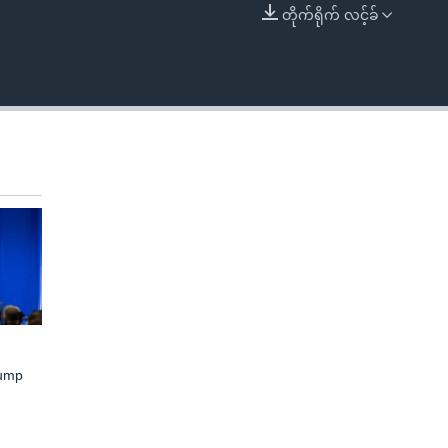
တိုက်ရိုက် လင့်ခ်
EMBED
rump