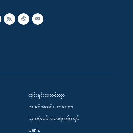
တိုင်းရင်းသတင်းလွှာ
တပတ်အတွင်း အားကစား
သုတစုံလင် အမေရိကန်တခွင်
Gen Z