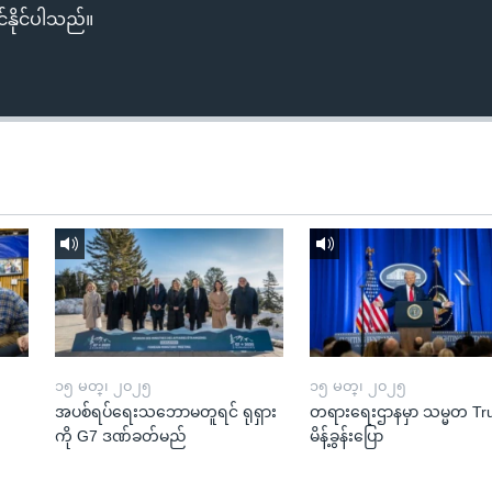
်နိုင်ပါသည်။
၁၅ မတ္၊ ၂၀၂၅
၁၅ မတ္၊ ၂၀၂၅
အပစ်ရပ်ရေးသဘောမတူရင် ရုရှား
တရားရေးဌာနမှာ သမ္မတ T
ကို G7 ဒဏ်ခတ်မည်
မိန့်ခွန်းပြော