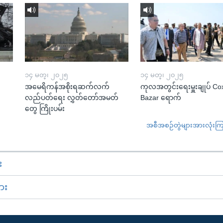
၁၄ မတ္၊ ၂၀၂၅
၁၄ မတ္၊ ၂၀၂၅
အမေရိကန်အစိုးရဆက်လက်
ကုလအတွင်းရေးမှူးချုပ် Co
လည်ပတ်ရေး လွှတ်တော်အမတ်
Bazar ရောက်
တွေ ကြိုးပမ်း
အစီအစဉ်တွဲများအားလုံးကြည့
း
ား