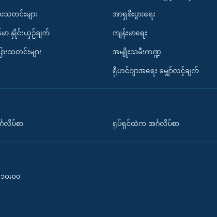
ားသတင်းများ
အာရှစီးပွားရေး
်မာ နှိုင်းယှဉ်ချက်
ကျန်းမာရေး
ပြားသတင်းများ
အမျိုးသမီးကဏ္ဍ
ရိုဟင်ဂျာအရေး မျှော်လင့်ချက်
်္ဂလိပ်စာ
ရုပ်ရှင်ထဲက အင်္ဂလိပ်စာ
၀-၁၀း၀၀