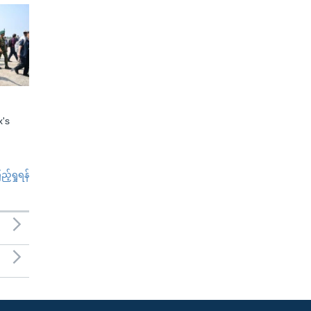
x's
်ရှုရန်