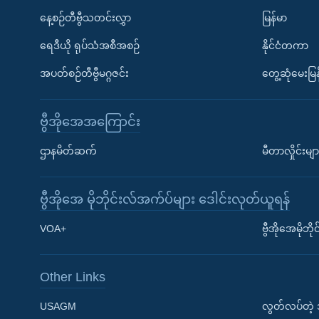
နေ့စဉ်တီဗွီသတင်းလွှာ
မြန်မာ
ရေဒီယို ရုပ်သံအစီအစဉ်
နိုင်ငံတကာ
အပတ်စဉ်တီဗွီမဂ္ဂဇင်း
တွေ့ဆုံမေးမြန
ဗွီအိုအေအကြောင်း
ဌာနမိတ်ဆက်
မီတာလှိုင်းမျာ
ဗွီအိုအေ မိုဘိုင်းလ်အက်ပ်များ ဒေါင်းလုတ်ယူရန်
Learning English
VOA+
ဗွီအိုအေမိုဘ
ဗွီအိုအေ လူမှုကွန်ယက်များ
Other Links
USAGM
လွတ်လပ်တဲ့