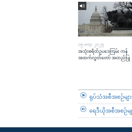
၁၅ မတ္၊ ၂၀၂၅
အသုံးစရိတ်ဥပဒေကြမ်း ကန်
အထက်လွှတ်တော် အတည်ပြု
ရုပ်သံအစီအစဉ်မျာ
ရေဒီယိုအစီအစဉ်မျ