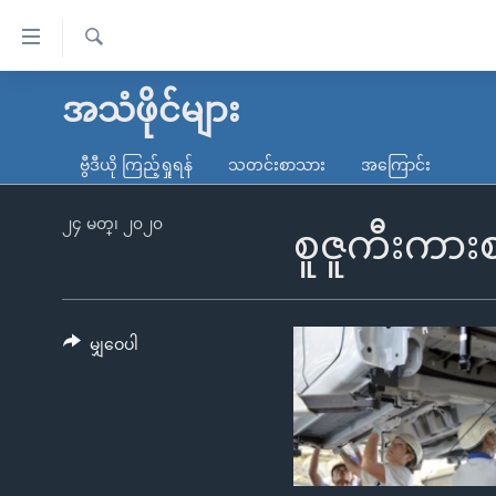
သုံး
ရ
ရှာဖွေ
လွယ်ကူ
မူလစာမျက်နှာ
အသံဖိုင်များ
ရ
စေ
မြန်မာ
လာ
ဗွီဒီယို ကြည့်ရှုရန်
သတင်းစာသား
အကြောင်း
သည့်
ဒ်
ကမ္ဘာ့သတင်းများ
Link
ဗွီဒီယို
နိုင်ငံတကာ
၂၄ မတ္၊ ၂၀၂၀
စူဇူကီးကားစ
များ
သတင်းလွတ်လပ်ခွင့်
အမေရိကန်
ပင်မ
ရပ်ဝန်းတခု လမ်းတခု အလွန်
တရုတ်
အကြောင်းအရာ
အင်္ဂလိပ်စာလေ့လာမယ်
အစ္စရေး-ပါလက်စတိုင်း
မျှဝေပါ
သို့
အပတ်စဉ်ကဏ္ဍများ
အမေရိကန်သုံးအီဒီယံ
ကျော်
ကြည့်
ရေဒီယိုနှင့်ရုပ်သံ အချက်အလက်များ
မကြေးမုံရဲ့ အင်္ဂလိပ်စာ
ရေဒီယို
ရန်
ရေဒီယို/တီဗွီအစီအစဉ်
ရုပ်ရှင်ထဲက အင်္ဂလိပ်စာ
တီဗွီ
ပင်မ