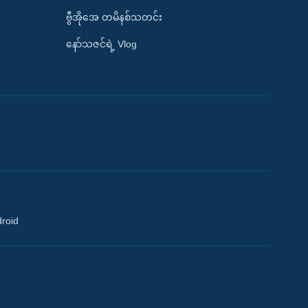
ဗွီအိုအေ တမိနစ်သတင်း
နော်သဇင်ရဲ့ Vlog
droid