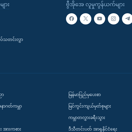
ုများ
ဗွီအိုအေ လူမှုကွန်ယက်များ
းလ်သတင်းလွှာ
ပညာ
မြန်မာပြည်မှပေးစာ
အနာဂတ်ကမ္ဘာ
မြင်ကွင်းကျယ်မှတ်စုများ
ကမ္ဘာတလွှားခရီးသွား
း အားကစား
ဒီသီတင်းပတ် အာရှနိုင်ငံရေး