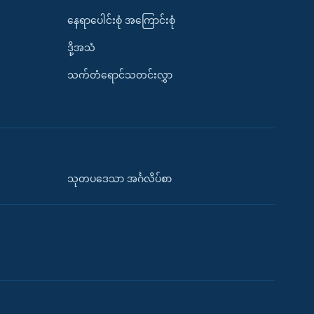
နေရာပေါင်းစုံ အကြောင်းစုံ
ဒို့အသံ
သက်တံရောင်သတင်းလွှာ
သုတပဒေသာ အင်္ဂလိပ်စာ