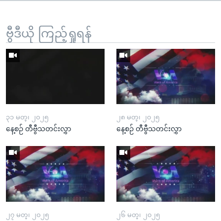
ဗွီဒီယို ကြည့်ရှုရန်
၃၁ မတ္၊ ၂၀၂၅
၂၈ မတ္၊ ၂၀၂၅
နေ့စဉ် တီဗွီသတင်းလွှာ
နေ့စဉ် တီဗွီသတင်းလွှာ
၂၇ မတ္၊ ၂၀၂၅
၂၆ မတ္၊ ၂၀၂၅