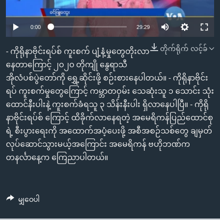
အ
သုတပဒေသာ အင်္ဂလိပ်စာ
ညွန်း
Learning English
0:00
29:29
စာမျက်နှာ
သို့
ဗွီအိုအေ လူမှုကွန်ယက်များ
တိုက်ရိုက် လင့်ခ်
- ကိုရိုနာဗိုင်းရပ်စ် ကူးစက် ပျံ့နံ့မှုတွေတိုးလာ
ကျော်
နေတာကြောင့် ၂၀၂၀ တိုကျို နွေရာသီ
ကြည့်
အိုလံပစ်ပွဲတော်ကို ရွှေ့ဆိုင်းဖို့ စဉ်းစားနေပါတယ်။ - ကိုရိုနာဗိုင်း
ရန်
ဘာသာစကားများ
ရပ် ကူးစက်မှုတွေကြောင့် ကမ္ဘာတဝှမ်း သေဆုံးသူ ၁ သောင်း သုံး
ရှာဖွေ
ထောင်နီးပါးနဲ့ ကူးစက်ခံရသူ ၃ သိန်းနီးပါး ရှိလာနေပါပြီ။ - ကိုရို
ရန်
နာဗိုင်းရပ်စ် ကြောင့် ထိခိုက်လာနေရတဲ့ အမေရိကန်ပြည်ထောင်စု
နေရာ
ရဲ့ စီးပွားရေးကို အထောက်အပံ့ပေးဖို့ အစီအစဉ်သစ်တွေ ချမှတ်
သို့
လုပ်ဆောင်သွားမယ့်အကြောင်း အမေရိကန် ဗဟိုဘဏ်က
ကျော်
တနင်္လာနေ့က ကြေညာပါတယ်။
ရန်
မျှဝေပါ