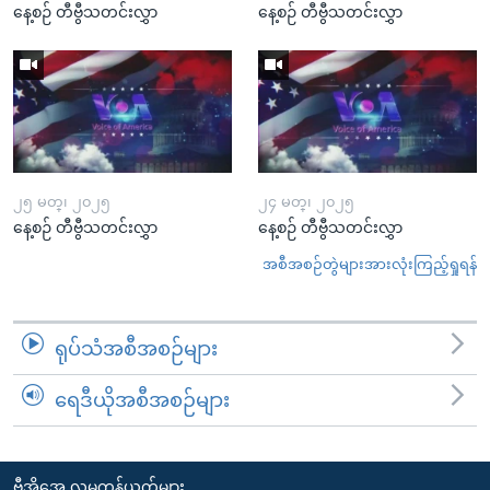
နေ့စဉ် တီဗွီသတင်းလွှာ
နေ့စဉ် တီဗွီသတင်းလွှာ
၂၅ မတ္၊ ၂၀၂၅
၂၄ မတ္၊ ၂၀၂၅
နေ့စဉ် တီဗွီသတင်းလွှာ
နေ့စဉ် တီဗွီသတင်းလွှာ
အစီအစဉ်တွဲများအားလုံးကြည့်ရှုရန်
ရုပ်သံအစီအစဉ်များ
ရေဒီယိုအစီအစဉ်များ
ဗွီအိုအေ လူမှုကွန်ယက်များ