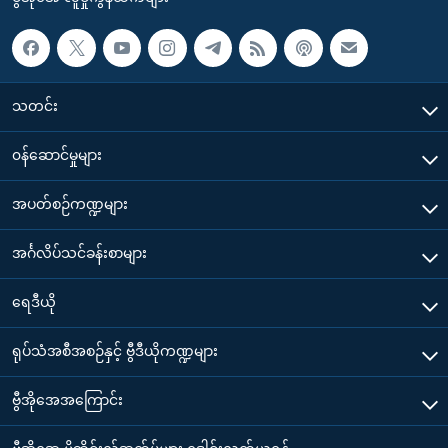
သတင်း
၀န်ဆောင်မှုများ
အပတ်စဉ်ကဏ္ဍများ
အင်္ဂလိပ်သင်ခန်းစာများ
ရေဒီယို
ရုပ်သံအစီအစဉ်နှင့် ဗွီဒီယိုကဏ္ဍများ
ဗွီအိုအေအကြောင်း