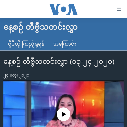
သုံး
ရ
လွယ်ကူ
နေ့စဉ် တီဗွီသတင်းလွှာ
မူလစာမျက်နှာ
စေ
မြန်မာ
ဗွီဒီယို ကြည့်ရှုရန်
အကြောင်း
သည့်
ကမ္ဘာ့သတင်းများ
Link
နေ့စဉ် တီဗွီသတင်းလွှာ (၀၃-၂၄-၂၀၂၀)
ဗွီဒီယို
နိုင်ငံတကာ
များ
သတင်းလွတ်လပ်ခွင့်
အမေရိကန်
ပင်မ
၂၄ မတ္၊ ၂၀၂၀
ရပ်ဝန်းတခု လမ်းတခု အလွန်
တရုတ်
အကြောင်းအရာ
သို့
အင်္ဂလိပ်စာလေ့လာမယ်
အစ္စရေး-ပါလက်စတိုင်း
ကျော်
အပတ်စဉ်ကဏ္ဍများ
အမေရိကန်သုံးအီဒီယံ
ကြည့်
ရေဒီယိုနှင့်ရုပ်သံ အချက်အလက်များ
မကြေးမုံရဲ့ အင်္ဂလိပ်စာ
ရေဒီယို
ရန်
No media source currently available
ပင်မ
ရေဒီယို/တီဗွီအစီအစဉ်
ရုပ်ရှင်ထဲက အင်္ဂလိပ်စာ
တီဗွီ