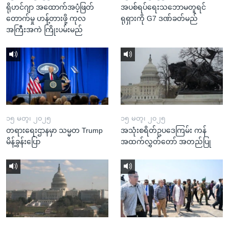
ရိုဟင်ဂျာ အထောက်အပံ့ဖြတ်
အပစ်ရပ်ရေးသဘောမတူရင်
တောက်မှု ဟန့်တားဖို့ ကုလ
ရုရှားကို G7 ဒဏ်ခတ်မည်
အကြီးအကဲ ကြိုးပမ်းမည်
၁၅ မတ္၊ ၂၀၂၅
၁၅ မတ္၊ ၂၀၂၅
တရားရေးဌာနမှာ သမ္မတ Trump
အသုံးစရိတ်ဥပဒေကြမ်း ကန်
မိန့်ခွန်းပြော
အထက်လွှတ်တော် အတည်ပြု