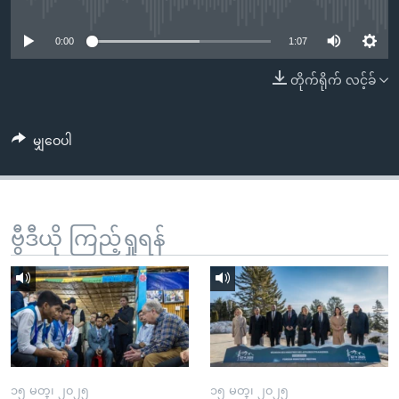
No media source currently available
အ
သုတပဒေသာ အင်္ဂလိပ်စာ
ညွန်း
Learning English
0:00
1:07
စာမျက်နှာ
သို့
ဗွီအိုအေ လူမှုကွန်ယက်များ
တိုက်ရိုက် လင့်ခ်
ကျော်
ကြည့်
မျှဝေပါ
ရန်
ဘာသာစကားများ
ရှာဖွေ
ရန်
နေရာ
ဗွီဒီယို ကြည့်ရှုရန်
သို့
ကျော်
ရန်
၁၅ မတ္၊ ၂၀၂၅
၁၅ မတ္၊ ၂၀၂၅