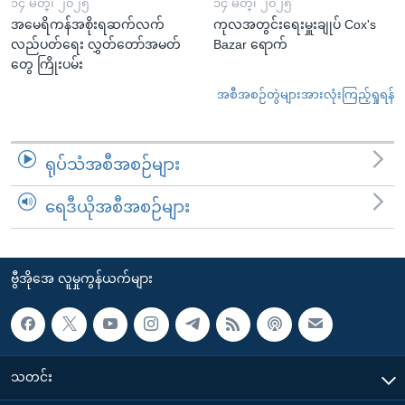
၁၄ မတ္၊ ၂၀၂၅
၁၄ မတ္၊ ၂၀၂၅
အမေရိကန်အစိုးရဆက်လက်
ကုလအတွင်းရေးမှူးချုပ် Cox's
လည်ပတ်ရေး လွှတ်တော်အမတ်
Bazar ရောက်
တွေ ကြိုးပမ်း
အစီအစဉ်တွဲများအားလုံးကြည့်ရှုရန်
ရုပ်သံအစီအစဉ်များ
ရေဒီယိုအစီအစဉ်များ
ဗွီအိုအေ လူမှုကွန်ယက်များ
သတင်း