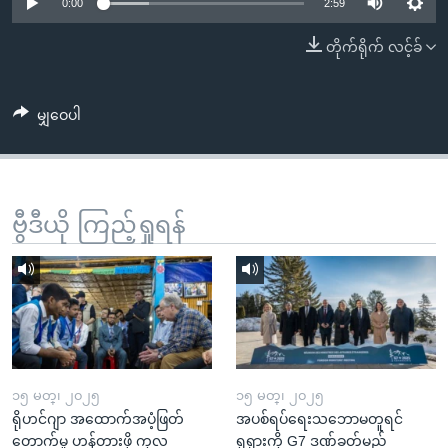
အ
0:00
2:59
သုတပဒေသာ အင်္ဂလိပ်စာ
ညွန်း
Learning English
တိုက်ရိုက် လင့်ခ်
စာမျက်နှာ
သို့
ဗွီအိုအေ လူမှုကွန်ယက်များ
ကျော်
မျှဝေပါ
ကြည့်
ရန်
ဘာသာစကားများ
ရှာဖွေ
ဗွီဒီယို ကြည့်ရှုရန်
ရန်
နေရာ
သို့
ကျော်
ရန်
၁၅ မတ္၊ ၂၀၂၅
၁၅ မတ္၊ ၂၀၂၅
ရိုဟင်ဂျာ အထောက်အပံ့ဖြတ်
အပစ်ရပ်ရေးသဘောမတူရင်
တောက်မှု ဟန့်တားဖို့ ကုလ
ရုရှားကို G7 ဒဏ်ခတ်မည်