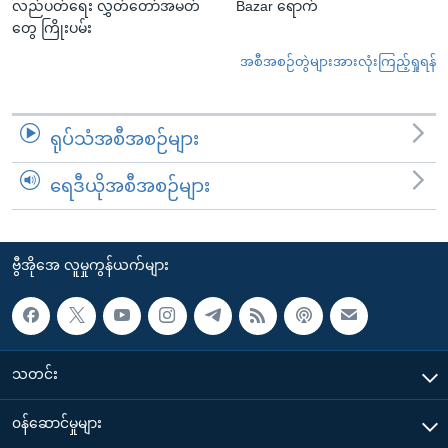
လည်ပတ်ရေး လွှတ်တော်အမတ်
Bazar ရောက်
တွေ ကြိုးပမ်း
အစီအစဉ်တွဲများအားလုံးကြည့်ရှုရန်
ရုပ်သံအစီအစဉ်များ
ရေဒီယိုအစီအစဉ်များ
ဗွီအိုအေ လူမှုကွန်ယက်များ
သတင်း
၀န်ဆောင်မှုများ