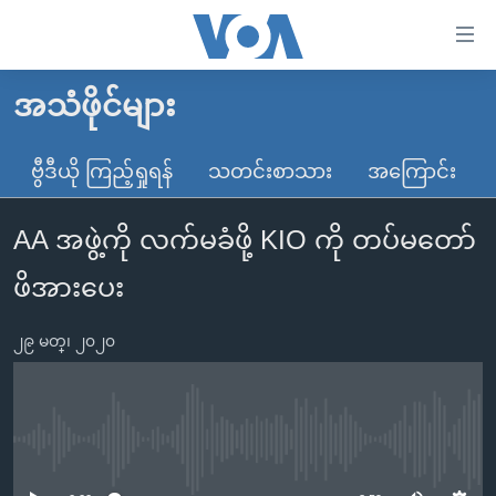
သုံး
ရ
လွယ်ကူ
အသံဖိုင်များ
မူလစာမျက်နှာ
စေ
မြန်မာ
ဗွီဒီယို ကြည့်ရှုရန်
သတင်းစာသား
အကြောင်း
သည့်
ကမ္ဘာ့သတင်းများ
Link
AA အဖွဲ့ကို လက်မခံဖို့ KIO ကို တပ်မတော်
ဗွီဒီယို
နိုင်ငံတကာ
များ
သတင်းလွတ်လပ်ခွင့်
အမေရိကန်
ဖိအားပေး
ပင်မ
ရပ်ဝန်းတခု လမ်းတခု အလွန်
တရုတ်
အကြောင်းအရာ
၂၉ မတ္၊ ၂၀၂၀
သို့
အင်္ဂလိပ်စာလေ့လာမယ်
အစ္စရေး-ပါလက်စတိုင်း
ကျော်
အပတ်စဉ်ကဏ္ဍများ
အမေရိကန်သုံးအီဒီယံ
ကြည့်
ရေဒီယိုနှင့်ရုပ်သံ အချက်အလက်များ
မကြေးမုံရဲ့ အင်္ဂလိပ်စာ
ရေဒီယို
ရန်
No media source currently available
ပင်မ
ရေဒီယို/တီဗွီအစီအစဉ်
ရုပ်ရှင်ထဲက အင်္ဂလိပ်စာ
တီဗွီ