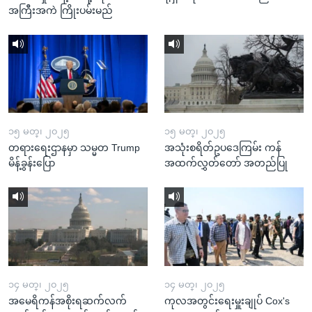
အကြီးအကဲ ကြိုးပမ်းမည်
၁၅ မတ္၊ ၂၀၂၅
၁၅ မတ္၊ ၂၀၂၅
တရားရေးဌာနမှာ သမ္မတ Trump
အသုံးစရိတ်ဥပဒေကြမ်း ကန်
မိန့်ခွန်းပြော
အထက်လွှတ်တော် အတည်ပြု
၁၄ မတ္၊ ၂၀၂၅
၁၄ မတ္၊ ၂၀၂၅
အမေရိကန်အစိုးရဆက်လက်
ကုလအတွင်းရေးမှူးချုပ် Cox's