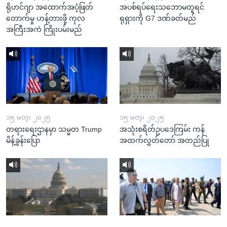
ရိုဟင်ဂျာ အထောက်အပံ့ဖြတ်
အပစ်ရပ်ရေးသဘောမတူရင်
တောက်မှု ဟန့်တားဖို့ ကုလ
ရုရှားကို G7 ဒဏ်ခတ်မည်
အကြီးအကဲ ကြိုးပမ်းမည်
၁၅ မတ္၊ ၂၀၂၅
၁၅ မတ္၊ ၂၀၂၅
တရားရေးဌာနမှာ သမ္မတ Trump
အသုံးစရိတ်ဥပဒေကြမ်း ကန်
မိန့်ခွန်းပြော
အထက်လွှတ်တော် အတည်ပြု