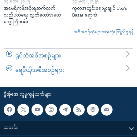
၁၄ မတ္၊ ၂၀၂၅
၁၄ မတ္၊ ၂၀၂၅
အမေရိကန်အစိုးရဆက်လက်
ကုလအတွင်းရေးမှူးချုပ် Cox's
လည်ပတ်ရေး လွှတ်တော်အမတ်
Bazar ရောက်
တွေ ကြိုးပမ်း
အစီအစဉ်တွဲများအားလုံးကြည့်ရှုရန်
ရုပ်သံအစီအစဉ်များ
ရေဒီယိုအစီအစဉ်များ
ဗွီအိုအေ လူမှုကွန်ယက်များ
သတင်း