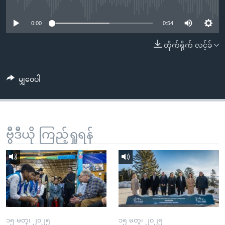
No media source currently available
အ
သုတပဒေသာ အင်္ဂလိပ်စာ
ညွန်း
Learning English
0:00
0:54
စာမျက်နှာ
သို့
ဗွီအိုအေ လူမှုကွန်ယက်များ
တိုက်ရိုက် လင့်ခ်
ကျော်
ကြည့်
မျှဝေပါ
ရန်
ဘာသာစကားများ
ရှာဖွေ
ရန်
နေရာ
ဗွီဒီယို ကြည့်ရှုရန်
သို့
ကျော်
ရန်
၁၅ မတ္၊ ၂၀၂၅
၁၅ မတ္၊ ၂၀၂၅