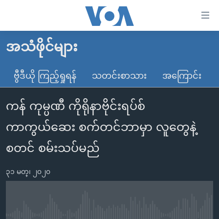
သုံး
ရ
လွယ်ကူ
အသံဖိုင်များ
မူလစာမျက်နှာ
စေ
မြန်မာ
ဗွီဒီယို ကြည့်ရှုရန်
သတင်းစာသား
အကြောင်း
သည့်
ကမ္ဘာ့သတင်းများ
Link
ကန် ကုမ္ပဏီ ကိုရိုနာဗိုင်းရပ်စ်
ဗွီဒီယို
နိုင်ငံတကာ
များ
သတင်းလွတ်လပ်ခွင့်
အမေရိကန်
ကာကွယ်ဆေး စက်တင်ဘာမှာ လူတွေနဲ့
ပင်မ
ရပ်ဝန်းတခု လမ်းတခု အလွန်
တရုတ်
အကြောင်းအရာ
စတင် စမ်းသပ်မည်
သို့
အင်္ဂလိပ်စာလေ့လာမယ်
အစ္စရေး-ပါလက်စတိုင်း
ကျော်
၃၁ မတ္၊ ၂၀၂၀
အပတ်စဉ်ကဏ္ဍများ
အမေရိကန်သုံးအီဒီယံ
ကြည့်
ရေဒီယိုနှင့်ရုပ်သံ အချက်အလက်များ
မကြေးမုံရဲ့ အင်္ဂလိပ်စာ
ရေဒီယို
ရန်
ပင်မ
ရေဒီယို/တီဗွီအစီအစဉ်
ရုပ်ရှင်ထဲက အင်္ဂလိပ်စာ
တီဗွီ