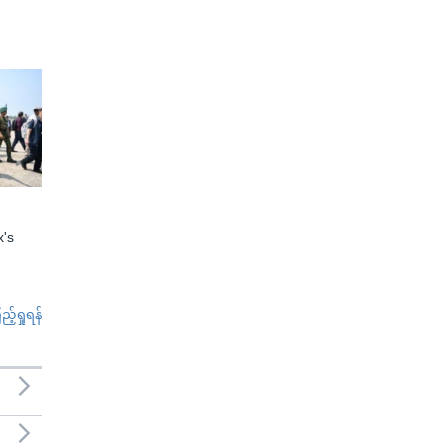
x's
်ရှုရန်