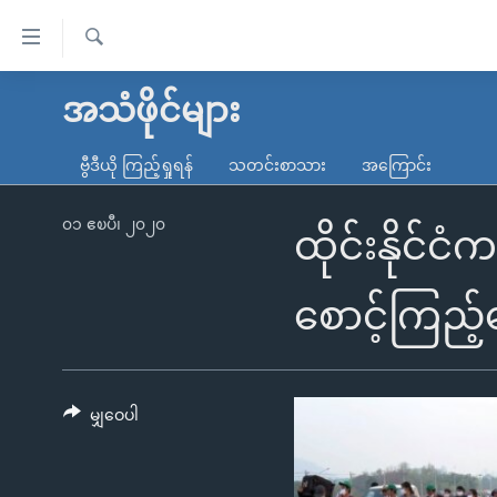
သုံး
ရ
ရှာဖွေ
လွယ်ကူ
မူလစာမျက်နှာ
အသံဖိုင်များ
ရ
စေ
မြန်မာ
လာ
ဗွီဒီယို ကြည့်ရှုရန်
သတင်းစာသား
အကြောင်း
သည့်
ဒ်
ကမ္ဘာ့သတင်းများ
Link
ဗွီဒီယို
နိုင်ငံတကာ
၀၁ ဧၿပီ၊ ၂၀၂၀
ထိုင်းနိုင်င
များ
သတင်းလွတ်လပ်ခွင့်
အမေရိကန်
ပင်မ
ရပ်ဝန်းတခု လမ်းတခု အလွန်
တရုတ်
စောင့်ကြည့်
အကြောင်းအရာ
အင်္ဂလိပ်စာလေ့လာမယ်
အစ္စရေး-ပါလက်စတိုင်း
သို့
အပတ်စဉ်ကဏ္ဍများ
အမေရိကန်သုံးအီဒီယံ
ကျော်
ကြည့်
မျှဝေပါ
ရေဒီယိုနှင့်ရုပ်သံ အချက်အလက်များ
မကြေးမုံရဲ့ အင်္ဂလိပ်စာ
ရေဒီယို
ရန်
ရေဒီယို/တီဗွီအစီအစဉ်
ရုပ်ရှင်ထဲက အင်္ဂလိပ်စာ
တီဗွီ
ပင်မ