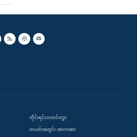
တိုင်းရင်းသတင်းလွှာ
တပတ်အတွင်း အားကစား