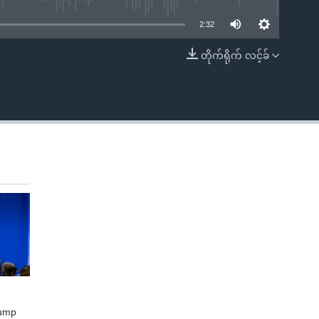
2:32
တိုက်ရိုက် လင့်ခ်
EMBED
rump