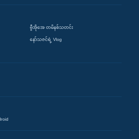
ဗွီအိုအေ တမိနစ်သတင်း
နော်သဇင်ရဲ့ Vlog
droid