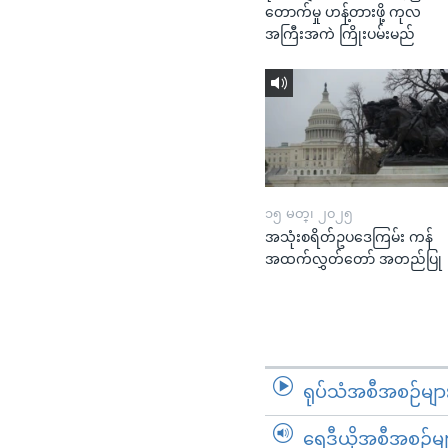
တောက်မှု ဟန့်တားဖို့ ကုလ
အကြီးအကဲ ကြိုးပမ်းမည်
၁၅ မတ္၊ ၂၀၂၅
အသုံးစရိတ်ဥပဒေကြမ်း ကန်
အထက်လွှတ်တော် အတည်ပြု
ရုပ်သံအစီအစဉ်မျာ
ရေဒီယိုအစီအစဉ်မျ