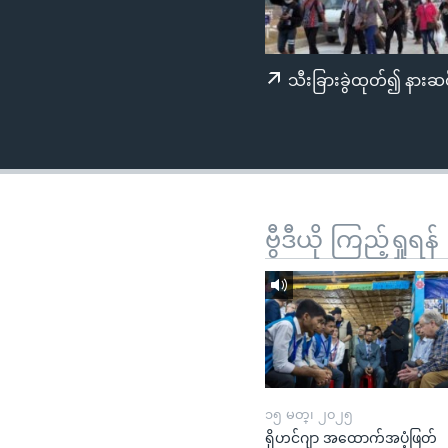
သုတပဒေသာ အင်္ဂလိပ်စာ
အ
ညွန်း
စာမျက်နှာ
သီးခြားခွဲထုတ်၍ နားဆင
သို့
ကျော်
ကြည့်
ရန်
ရှာဖွေ
ရန်
ဗွီဒီယို ကြည့်ရှုရန်
နေရာ
သို့
ကျော်
ရန်
၁၅ မတ္၊ ၂၀၂၅
ရိုဟင်ဂျာ အထောက်အပံ့ဖြတ်