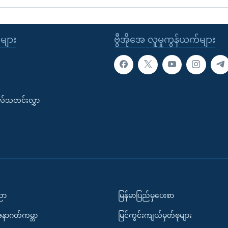
ုများ
ဗွီအိုအေ လူမှုကွန်ယက်များ
းလ်သတင်းလွှာ
ပညာ
မြန်မာပြည်မှပေးစာ
အနာဂတ်ကမ္ဘာ
မြင်ကွင်းကျယ်မှတ်စုများ