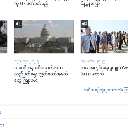
ကို G7 ဒဏ်ခတ်မည်
မိန့်ခွန်းပြော
၁၄ မတ္၊ ၂၀၂၅
၁၄ မတ္၊ ၂၀၂၅
အမေရိကန်အစိုးရဆက်လက်
ကုလအတွင်းရေးမှူးချုပ် Co
လည်ပတ်ရေး လွှတ်တော်အမတ်
Bazar ရောက်
တွေ ကြိုးပမ်း
အစီအစဉ်တွဲများအားလုံးကြည့
း
ား