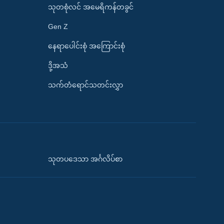
သုတစုံလင် အမေရိကန်တခွင်
Gen Z
နေရာပေါင်းစုံ အကြောင်းစုံ
ဒို့အသံ
သက်တံရောင်သတင်းလွှာ
သုတပဒေသာ အင်္ဂလိပ်စာ