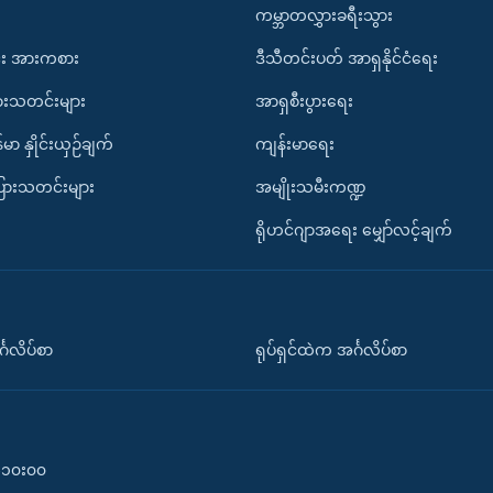
ကမ္ဘာတလွှားခရီးသွား
း အားကစား
ဒီသီတင်းပတ် အာရှနိုင်ငံရေး
ားသတင်းများ
အာရှစီးပွားရေး
်မာ နှိုင်းယှဉ်ချက်
ကျန်းမာရေး
ပြားသတင်းများ
အမျိုးသမီးကဏ္ဍ
ရိုဟင်ဂျာအရေး မျှော်လင့်ချက်
်္ဂလိပ်စာ
ရုပ်ရှင်ထဲက အင်္ဂလိပ်စာ
၀-၁၀း၀၀