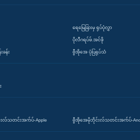
ရေမြေခြားမှ ရုပ်ပုံလွှာ
ပိုလီဂရပ်ဖ်.အင်ဖို
်းခန်း
ဗွီအိုအေ ပုံပြရုပ်သံ
း
ိုင်းလ်သတင်းအက်ပ်-Apple
ဗွီအိုအေမိုဘိုင်းလ်သတင်းအက်ပ်-An