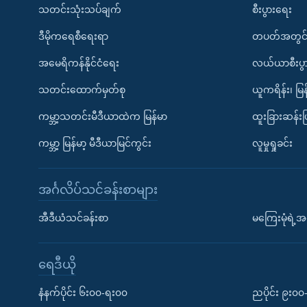
သတင်းသုံးသပ်ချက်
စီးပွားရေး
ဒီမိုကရေစီရေးရာ
တပတ်အတွင်
အမေရိကန်နိုင်ငံရေး
လယ်ယာစီးပွ
သတင်းထောက်မှတ်စု
ယူကရိန်း၊ မြန
ကမ္ဘာ့သတင်းမီဒီယာထဲက မြန်မာ
ထူးခြားဆန်း
ကမ္ဘာ့ မြန်မာ့ မီဒီယာမြင်ကွင်း
လူမှုရှုခင်း
အင်္ဂလိပ်သင်ခန်းစာများ
အီဒီယံသင်ခန်းစာ
မကြေးမုံရဲ့အင
ရေဒီယို
နံနက်ပိုင်း ၆း၀၀-ရး၀၀
ညပိုင်း ၉း၀