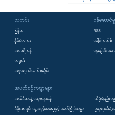
သတင်း
၀န်ဆောင်မှ
မြန်မာ
RSS
နိုင်ငံတကာ
ပေါ့ဒ်ကတ်စ်
အမေရိကန်
နေ့စဉ်အီးမေ
တရုတ်
အစ္စရေး-ပါလက်စတိုင်း
အပတ်စဉ်ကဏ္ဍများ
အယ်ဒီတာနဲ့ ဆွေးနွေးခန်း
သိပ္ပံနဲ့နည်း
ဒီမိုကရေစီ၊ လူ့အခွင့်အရေးနှင့် ခေတ်ပြိုင်ကမ္ဘာ
ဥတုရာသီနဲ့ 