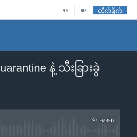
တိုက်ရိုက်
rantine နဲ့ သီးခြားခွဲ
EMBED
ble