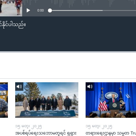
0:00
်နိုင်ပါသည်။
၁၅ မတ္၊ ၂၀၂၅
၁၅ မတ္၊ ၂၀၂၅
အပစ်ရပ်ရေးသဘောမတူရင် ရုရှား
တရားရေးဌာနမှာ သမ္မတ T