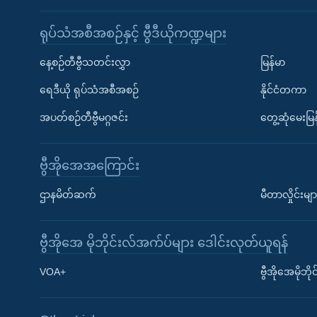
ရုပ်သံအစီအစဉ်နှင့် ဗွီဒီယိုကဏ္ဍများ
နေ့စဉ်တီဗွီသတင်းလွှာ
မြန်မာ
ရေဒီယို ရုပ်သံအစီအစဉ်
နိုင်ငံတကာ
အပတ်စဉ်တီဗွီမဂ္ဂဇင်း
တွေ့ဆုံမေးမြန
ဗွီအိုအေအကြောင်း
ဌာနမိတ်ဆက်
မီတာလှိုင်းမျာ
ဗွီအိုအေ မိုဘိုင်းလ်အက်ပ်များ ဒေါင်းလုတ်ယူရန်
Learning English
VOA+
ဗွီအိုအေမိုဘ
ဗွီအိုအေ လူမှုကွန်ယက်များ