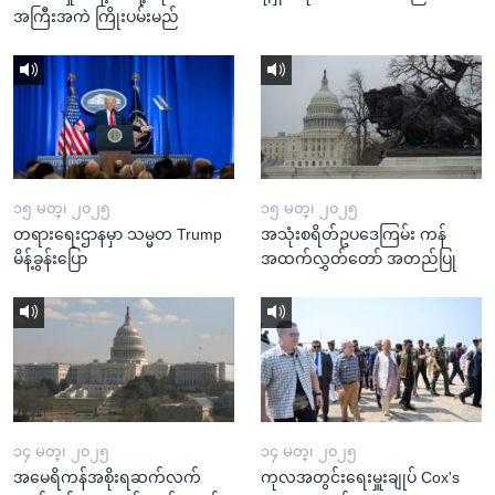
အကြီးအကဲ ကြိုးပမ်းမည်
၁၅ မတ္၊ ၂၀၂၅
၁၅ မတ္၊ ၂၀၂၅
တရားရေးဌာနမှာ သမ္မတ Trump
အသုံးစရိတ်ဥပဒေကြမ်း ကန်
မိန့်ခွန်းပြော
အထက်လွှတ်တော် အတည်ပြု
၁၄ မတ္၊ ၂၀၂၅
၁၄ မတ္၊ ၂၀၂၅
အမေရိကန်အစိုးရဆက်လက်
ကုလအတွင်းရေးမှူးချုပ် Cox's