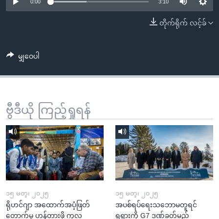
အ
0:00
3:10
သုတပဒေသာ အင်္ဂလိပ်စာ
ညွန်း
Learning English
တိုက်ရိုက် လင့်ခ်
စာမျက်နှာ
သို့
ဗွီအိုအေ လူမှုကွန်ယက်များ
ကျော်
မျှဝေပါ
ကြည့်
ရန်
ဘာသာစကားများ
ရှာဖွေ
ဗွီဒီယို ကြည့်ရှုရန်
ရန်
နေရာ
သို့
ကျော်
ရန်
၁၅ မတ္၊ ၂၀၂၅
၁၅ မတ္၊ ၂၀၂၅
ရိုဟင်ဂျာ အထောက်အပံ့ဖြတ်
အပစ်ရပ်ရေးသဘောမတူရင်
တောက်မှု ဟန့်တားဖို့ ကုလ
ရုရှားကို G7 ဒဏ်ခတ်မည်