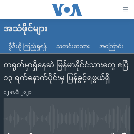
သုံး
ရ
လွယ်ကူ
အသံဖိုင်များ
မူလစာမျက်နှာ
စေ
မြန်မာ
ဗွီဒီယို ကြည့်ရှုရန်
သတင်းစာသား
အကြောင်း
သည့်
ကမ္ဘာ့သတင်းများ
Link
တရုတ်မှာရှိနေဆဲ မြန်မာနိုင်ငံသားတွေ ဧပြီ
ဗွီဒီယို
နိုင်ငံတကာ
များ
သတင်းလွတ်လပ်ခွင့်
အမေရိကန်
၁၃ ရက်နောက်ပိုင်းမှ ပြန်ခွင့်ရဖွယ်ရှိ
ပင်မ
ရပ်ဝန်းတခု လမ်းတခု အလွန်
တရုတ်
အကြောင်းအရာ
၀၂ ဧၿပီ၊ ၂၀၂၀
သို့
အင်္ဂလိပ်စာလေ့လာမယ်
အစ္စရေး-ပါလက်စတိုင်း
ကျော်
အပတ်စဉ်ကဏ္ဍများ
အမေရိကန်သုံးအီဒီယံ
ကြည့်
ရေဒီယိုနှင့်ရုပ်သံ အချက်အလက်များ
မကြေးမုံရဲ့ အင်္ဂလိပ်စာ
ရေဒီယို
ရန်
No media source currently available
ပင်မ
ရေဒီယို/တီဗွီအစီအစဉ်
ရုပ်ရှင်ထဲက အင်္ဂလိပ်စာ
တီဗွီ