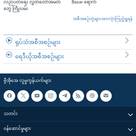
လည်ပတ်ရေး လွှတ်တော်အမတ်
Bazar ရောက်
တွေ ကြိုးပမ်း
အစီအစဉ်တွဲများအားလုံးကြည့်ရှုရန်
ရုပ်သံအစီအစဉ်များ
ရေဒီယိုအစီအစဉ်များ
ဗွီအိုအေ လူမှုကွန်ယက်များ
သတင်း
၀န်ဆောင်မှုများ