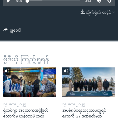
အ
0:00
3:13
သုတပဒေသာ အင်္ဂလိပ်စာ
ညွန်း
Learning English
တိုက်ရိုက် လင့်ခ်
စာမျက်နှာ
သို့
ဗွီအိုအေ လူမှုကွန်ယက်များ
ကျော်
မျှဝေပါ
ကြည့်
ရန်
ဘာသာစကားများ
ရှာဖွေ
ဗွီဒီယို ကြည့်ရှုရန်
ရန်
နေရာ
သို့
ကျော်
ရန်
၁၅ မတ္၊ ၂၀၂၅
၁၅ မတ္၊ ၂၀၂၅
ရိုဟင်ဂျာ အထောက်အပံ့ဖြတ်
အပစ်ရပ်ရေးသဘောမတူရင်
တောက်မှု ဟန့်တားဖို့ ကုလ
ရုရှားကို G7 ဒဏ်ခတ်မည်