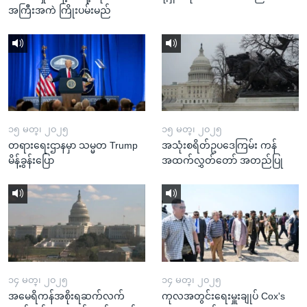
အကြီးအကဲ ကြိုးပမ်းမည်
၁၅ မတ္၊ ၂၀၂၅
၁၅ မတ္၊ ၂၀၂၅
တရားရေးဌာနမှာ သမ္မတ Trump
အသုံးစရိတ်ဥပဒေကြမ်း ကန်
မိန့်ခွန်းပြော
အထက်လွှတ်တော် အတည်ပြု
၁၄ မတ္၊ ၂၀၂၅
၁၄ မတ္၊ ၂၀၂၅
အမေရိကန်အစိုးရဆက်လက်
ကုလအတွင်းရေးမှူးချုပ် Cox's