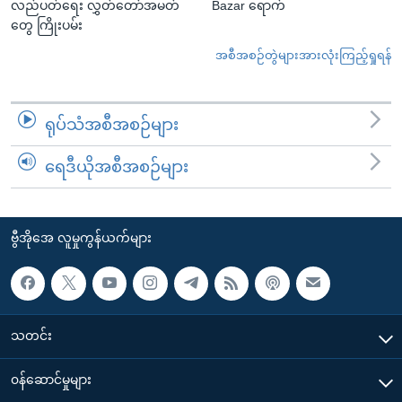
လည်ပတ်ရေး လွှတ်တော်အမတ်
Bazar ရောက်
တွေ ကြိုးပမ်း
အစီအစဉ်တွဲများအားလုံးကြည့်ရှုရန်
ရုပ်သံအစီအစဉ်များ
ရေဒီယိုအစီအစဉ်များ
ဗွီအိုအေ လူမှုကွန်ယက်များ
သတင်း
၀န်ဆောင်မှုများ