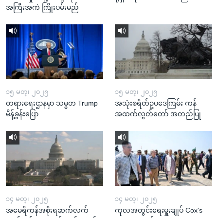
အကြီးအကဲ ကြိုးပမ်းမည်
၁၅ မတ္၊ ၂၀၂၅
၁၅ မတ္၊ ၂၀၂၅
တရားရေးဌာနမှာ သမ္မတ Trump
အသုံးစရိတ်ဥပဒေကြမ်း ကန်
မိန့်ခွန်းပြော
အထက်လွှတ်တော် အတည်ပြု
၁၄ မတ္၊ ၂၀၂၅
၁၄ မတ္၊ ၂၀၂၅
အမေရိကန်အစိုးရဆက်လက်
ကုလအတွင်းရေးမှူးချုပ် Cox's