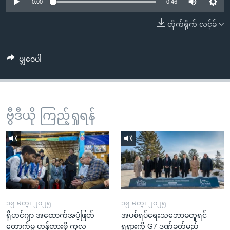
အ
0:00
0:46
သုတပဒေသာ အင်္ဂလိပ်စာ
ညွန်း
Learning English
တိုက်ရိုက် လင့်ခ်
စာမျက်နှာ
သို့
ဗွီအိုအေ လူမှုကွန်ယက်များ
ကျော်
မျှဝေပါ
ကြည့်
ရန်
ဘာသာစကားများ
ရှာဖွေ
ဗွီဒီယို ကြည့်ရှုရန်
ရန်
နေရာ
သို့
ကျော်
ရန်
၁၅ မတ္၊ ၂၀၂၅
၁၅ မတ္၊ ၂၀၂၅
ရိုဟင်ဂျာ အထောက်အပံ့ဖြတ်
အပစ်ရပ်ရေးသဘောမတူရင်
တောက်မှု ဟန့်တားဖို့ ကုလ
ရုရှားကို G7 ဒဏ်ခတ်မည်