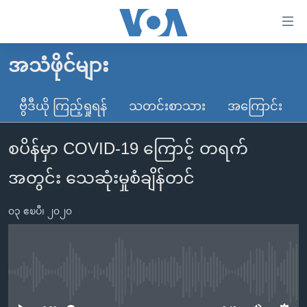
သုံး
ရ
လွယ်ကူ
အသံဖိုင်များ
မူလစာမျက်နှာ
စေ
မြန်မာ
ဗွီဒီယို ကြည့်ရှုရန်
သတင်းစာသား
အကြောင်း
သည့်
ကမ္ဘာ့သတင်းများ
Link
စပိန်မှာ COVID-19 ကြောင့် တရက်
ဗွီဒီယို
နိုင်ငံတကာ
များ
သတင်းလွတ်လပ်ခွင့်
အမေရိကန်
အတွင်း သေဆုံးမှုစံချိန်တင်
ပင်မ
ရပ်ဝန်းတခု လမ်းတခု အလွန်
တရုတ်
အကြောင်းအရာ
၀၃ ဧၿပီ၊ ၂၀၂၀
သို့
အင်္ဂလိပ်စာလေ့လာမယ်
အစ္စရေး-ပါလက်စတိုင်း
ကျော်
အပတ်စဉ်ကဏ္ဍများ
အမေရိကန်သုံးအီဒီယံ
ကြည့်
ရေဒီယိုနှင့်ရုပ်သံ အချက်အလက်များ
မကြေးမုံရဲ့ အင်္ဂလိပ်စာ
ရေဒီယို
ရန်
No media source currently available
ပင်မ
ရေဒီယို/တီဗွီအစီအစဉ်
ရုပ်ရှင်ထဲက အင်္ဂလိပ်စာ
တီဗွီ