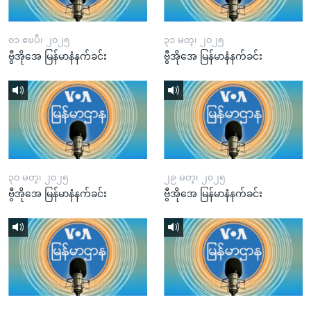
၀၁ ဧၿပီ၊ ၂၀၂၅
၃၁ မတ္၊ ၂၀၂၅
ဗွီအိုအေ မြန်မာနံနက်ခင်း
ဗွီအိုအေ မြန်မာနံနက်ခင်း
၃၀ မတ္၊ ၂၀၂၅
၂၉ မတ္၊ ၂၀၂၅
ဗွီအိုအေ မြန်မာနံနက်ခင်း
ဗွီအိုအေ မြန်မာနံနက်ခင်း