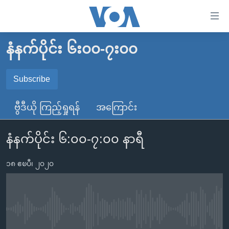
သုံး
ရ
လွယ်ကူ
နံနက်ပိုင်း ၆း၀၀-၇း၀၀
မူလစာမျက်နှာ
စေ
မြန်မာ
Subscribe
သည့်
SUBSCRIBE
ကမ္ဘာ့သတင်းများ
Link
ဗွီဒီယို ကြည့်ရှုရန်
အကြောင်း
ဗွီဒီယို
နိုင်ငံတကာ
များ
Spotify
သတင်းလွတ်လပ်ခွင့်
အမေရိကန်
ပင်မ
နံနက်ပိုင်း ၆:၀၀-၇:၀၀ နာရီ
ရပ်ဝန်းတခု လမ်းတခု အလွန်
တရုတ်
အကြောင်းအရာ
ရယူရန်
သို့
၁၈ ဧၿပီ၊ ၂၀၂၀
အင်္ဂလိပ်စာလေ့လာမယ်
အစ္စရေး-ပါလက်စတိုင်း
ကျော်
အပတ်စဉ်ကဏ္ဍများ
အမေရိကန်သုံးအီဒီယံ
ကြည့်
ရေဒီယိုနှင့်ရုပ်သံ အချက်အလက်များ
မကြေးမုံရဲ့ အင်္ဂလိပ်စာ
ရေဒီယို
ရန်
No media source currently available
ပင်မ
ရေဒီယို/တီဗွီအစီအစဉ်
ရုပ်ရှင်ထဲက အင်္ဂလိပ်စာ
တီဗွီ