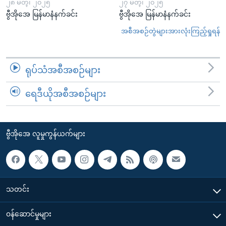
၂၈ မတ္၊ ၂၀၂၅
၂၇ မတ္၊ ၂၀၂၅
ဗွီအိုအေ မြန်မာနံနက်ခင်း
ဗွီအိုအေ မြန်မာနံနက်ခင်း
အစီအစဉ်တွဲများအားလုံးကြည့်ရှုရန်
ရုပ်သံအစီအစဉ်များ
ရေဒီယိုအစီအစဉ်များ
ဗွီအိုအေ လူမှုကွန်ယက်များ
သတင်း
၀န်ဆောင်မှုများ