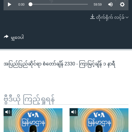
အ
0:00
59:59
သုတပဒေသာ အင်္ဂလိပ်စာ
ညွန်း
Learning English
တိုက်ရိုက် လင့်ခ်
စာမျက်နှာ
သို့
ဗွီအိုအေ လူမှုကွန်ယက်များ
ကျော်
မျှဝေပါ
ကြည့်
ရန်
ဘာသာစကားများ
ရှာဖွေ
အပြည်ပြည်ဆိုင်ရာ စံတော်ချိန် 2330 - ကြာမြင့်ချိန် ၁ နာရီ
ရန်
နေရာ
သို့
ကျော်
ရန်
ဗွီဒီယို ကြည့်ရှုရန်