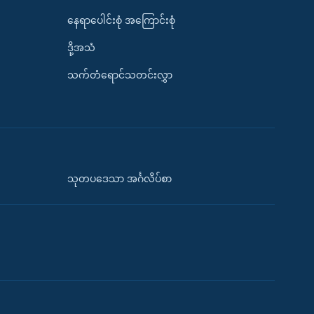
နေရာပေါင်းစုံ အကြောင်းစုံ
ဒို့အသံ
သက်တံရောင်သတင်းလွှာ
သုတပဒေသာ အင်္ဂလိပ်စာ