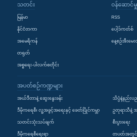
သတင်း
၀န်ဆောင်မှ
မြန်မာ
RSS
နိုင်ငံတကာ
ပေါ့ဒ်ကတ်စ်
အမေရိကန်
နေ့စဉ်အီးမေ
တရုတ်
အစ္စရေး-ပါလက်စတိုင်း
အပတ်စဉ်ကဏ္ဍများ
အယ်ဒီတာနဲ့ ဆွေးနွေးခန်း
သိပ္ပံနဲ့နည်း
ဒီမိုကရေစီ၊ လူ့အခွင့်အရေးနှင့် ခေတ်ပြိုင်ကမ္ဘာ
ဥတုရာသီနဲ့ 
သတင်းသုံးသပ်ချက်
စီးပွားရေး
ဒီမိုကရေစီရေးရာ
တပတ်အတွင်