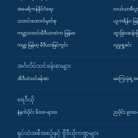
အမေရိကန်နိုင်ငံရေး
လယ်ယာစီးပွ
သတင်းထောက်မှတ်စု
ယူကရိန်း၊ မြန
ကမ္ဘာ့သတင်းမီဒီယာထဲက မြန်မာ
ထူးခြားဆန်း
ကမ္ဘာ့ မြန်မာ့ မီဒီယာမြင်ကွင်း
လူမှုရှုခင်း
အင်္ဂလိပ်သင်ခန်းစာများ
အီဒီယံသင်ခန်းစာ
မကြေးမုံရဲ့အင
ရေဒီယို
နံနက်ပိုင်း ၆း၀၀-ရး၀၀
ညပိုင်း ၉း၀
ရုပ်သံအစီအစဉ်နှင့် ဗွီဒီယိုကဏ္ဍများ