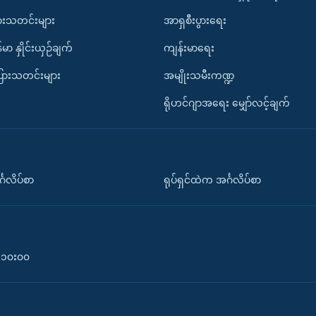
ားသတင်းများ
အာရှစီးပွားရေး
်မာ နှိုင်းယှဉ်ချက်
ကျန်းမာရေး
ပြားသတင်းများ
အမျိုးသမီးကဏ္ဍ
ရိုဟင်ဂျာအရေး မျှော်လင့်ချက်
်္ဂလိပ်စာ
ရုပ်ရှင်ထဲက အင်္ဂလိပ်စာ
၀-၁၀း၀၀