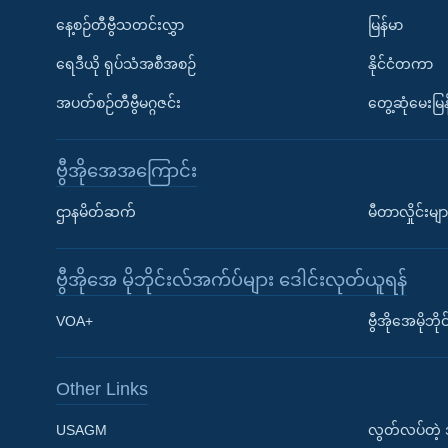
နေ့စဉ်တီဗွီသတင်းလွှာ
မြန်မာ
ရေဒီယို ရုပ်သံအစီအစဉ်
နိုင်ငံတကာ
အပတ်စဉ်တီဗွီမဂ္ဂဇင်း
တွေ့ဆုံမေးမြန
ဗွီအိုအေအကြောင်း
ဌာနမိတ်ဆက်
မီတာလှိုင်းမျာ
ဗွီအိုအေ မိုဘိုင်းလ်အက်ပ်များ ဒေါင်းလုတ်ယူရန်
Learning English
VOA+
ဗွီအိုအေမိုဘ
ဗွီအိုအေ လူမှုကွန်ယက်များ
Other Links
USAGM
လွတ်လပ်တဲ့