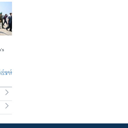
x's
်ရှုရန်