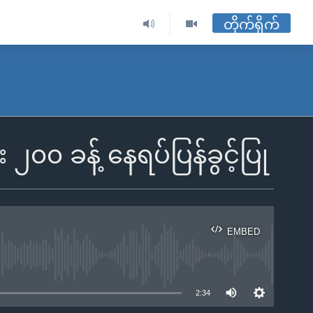
တိုက်ရိုက်
 ၂၀၀ ခန့် နေရပ်ပြန်ခွင့်ပြု
EMBED
ble
2:34