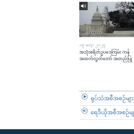
၁၅ မတ္၊ ၂၀၂၅
အသုံးစရိတ်ဥပဒေကြမ်း ကန်
အထက်လွှတ်တော် အတည်ပြု
ရုပ်သံအစီအစဉ်မျာ
ရေဒီယိုအစီအစဉ်မျ