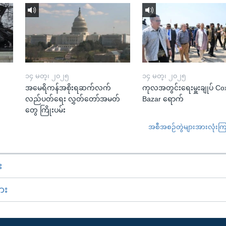
၁၄ မတ္၊ ၂၀၂၅
၁၄ မတ္၊ ၂၀၂၅
အမေရိကန်အစိုးရဆက်လက်
ကုလအတွင်းရေးမှူးချုပ် Co
လည်ပတ်ရေး လွှတ်တော်အမတ်
Bazar ရောက်
တွေ ကြိုးပမ်း
အစီအစဉ်တွဲများအားလုံးကြည့
း
ား