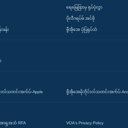
ရေမြေခြားမှ ရုပ်ပုံလွှာ
ပိုလီဂရပ်ဖ်.အင်ဖို
်းခန်း
ဗွီအိုအေ ပုံပြရုပ်သံ
း
ိုင်းလ်သတင်းအက်ပ်-Apple
ဗွီအိုအေမိုဘိုင်းလ်သတင်းအက်ပ်-An
 အာရှအသံ RFA
VOA's Privacy Policy