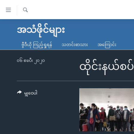
သုံး
ရ
ရှာဖွေ
လွယ်ကူ
မူလစာမျက်နှာ
အသံဖိုင်များ
ရ
စေ
မြန်မာ
လာ
ဗွီဒီယို ကြည့်ရှုရန်
သတင်းစာသား
အကြောင်း
သည့်
ဒ်
ကမ္ဘာ့သတင်းများ
Link
ဗွီဒီယို
နိုင်ငံတကာ
၀၆ ဧၿပီ၊ ၂၀၂၀
ထိုင်းနယ်စပ်
များ
သတင်းလွတ်လပ်ခွင့်
အမေရိကန်
ပင်မ
ရပ်ဝန်းတခု လမ်းတခု အလွန်
တရုတ်
အကြောင်းအရာ
အင်္ဂလိပ်စာလေ့လာမယ်
အစ္စရေး-ပါလက်စတိုင်း
မျှဝေပါ
သို့
အပတ်စဉ်ကဏ္ဍများ
အမေရိကန်သုံးအီဒီယံ
ကျော်
ကြည့်
ရေဒီယိုနှင့်ရုပ်သံ အချက်အလက်များ
မကြေးမုံရဲ့ အင်္ဂလိပ်စာ
ရေဒီယို
ရန်
ရေဒီယို/တီဗွီအစီအစဉ်
ရုပ်ရှင်ထဲက အင်္ဂလိပ်စာ
တီဗွီ
ပင်မ