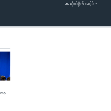
တိုက်ရိုက် လင့်ခ်
EMBED
rump