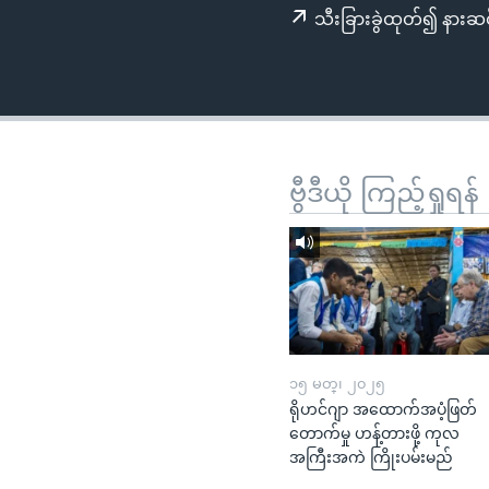
သုတပဒေသာ အင်္ဂလိပ်စာ
အ
သီးခြားခွဲထုတ်၍ နားဆင
ညွန်း
စာမျက်နှာ
သို့
ကျော်
ကြည့်
ရန်
ဗွီဒီယို ကြည့်ရှုရန်
ရှာဖွေ
ရန်
နေရာ
သို့
ကျော်
ရန်
၁၅ မတ္၊ ၂၀၂၅
ရိုဟင်ဂျာ အထောက်အပံ့ဖြတ်
တောက်မှု ဟန့်တားဖို့ ကုလ
အကြီးအကဲ ကြိုးပမ်းမည်