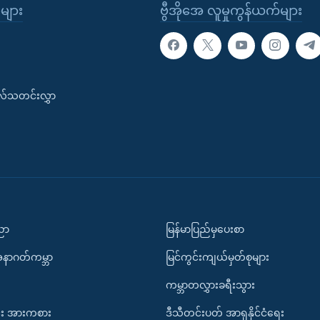
ုများ
ဗွီအိုအေ လူမှုကွန်ယက်များ
းလ်သတင်းလွှာ
ပညာ
မြန်မာပြည်မှပေးစာ
အနာဂတ်ကမ္ဘာ
မြင်ကွင်းကျယ်မှတ်စုများ
ကမ္ဘာတလွှားခရီးသွား
း အားကစား
ဒီသီတင်းပတ် အာရှနိုင်ငံရေး