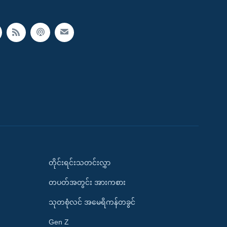
တိုင်းရင်းသတင်းလွှာ
တပတ်အတွင်း အားကစား
သုတစုံလင် အမေရိကန်တခွင်
Gen Z