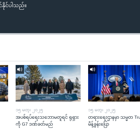
်နိုင်ပါသည်။
၁၅ မတ္၊ ၂၀၂၅
၁၅ မတ္၊ ၂၀၂၅
အပစ်ရပ်ရေးသဘောမတူရင် ရုရှား
တရားရေးဌာနမှာ သမ္မတ T
ကို G7 ဒဏ်ခတ်မည်
မိန့်ခွန်းပြော