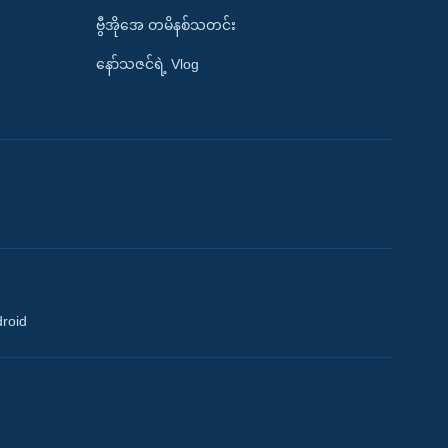
ဗွီအိုအေ တမိနစ်သတင်း
နော်သဇင်ရဲ့ Vlog
droid