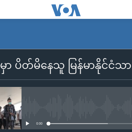
မှာ ပိတ်မိနေသူ မြန်မာနိုင်ငံသား
No media source currently availa
0:00