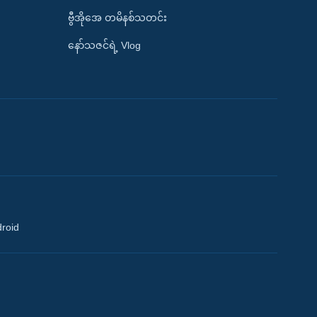
ဗွီအိုအေ တမိနစ်သတင်း
နော်သဇင်ရဲ့ Vlog
droid