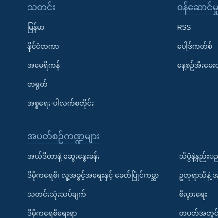
သတင်း
၀န်ဆောင်မှ
မြန်မာ
RSS
နိုင်ငံတကာ
ပေါ့ဒ်ကတ်စ်
အမေရိကန်
နေ့စဉ်အီးမေ
တရုတ်
အစ္စရေး-ပါလက်စတိုင်း
အပတ်စဉ်ကဏ္ဍများ
အယ်ဒီတာနဲ့ ဆွေးနွေးခန်း
သိပ္ပံနဲ့နည်း
ဒီမိုကရေစီ၊ လူ့အခွင့်အရေးနှင့် ခေတ်ပြိုင်ကမ္ဘာ
ဥတုရာသီနဲ့ 
သတင်းသုံးသပ်ချက်
စီးပွားရေး
ဒီမိုကရေစီရေးရာ
တပတ်အတွင်