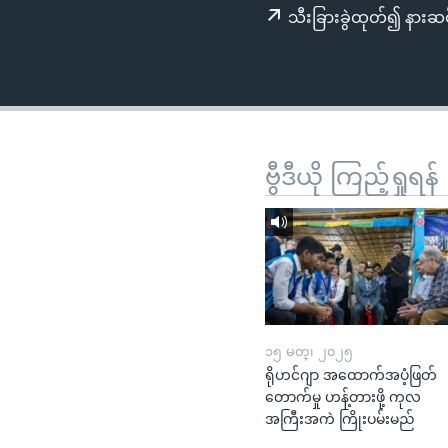
သုတပဒေသာ အင်္ဂလိပ်စာ
အ
သီးခြားခွဲထုတ်၍ နားဆင
ညွန်း
စာမျက်နှာ
သို့
ကျော်
ကြည့်
ရန်
ဗွီဒီယို ကြည့်ရှုရန်
ရှာဖွေ
ရန်
နေရာ
သို့
ကျော်
ရန်
၁၅ မတ္၊ ၂၀၂၅
ရိုဟင်ဂျာ အထောက်အပံ့ဖြတ်
တောက်မှု ဟန့်တားဖို့ ကုလ
အကြီးအကဲ ကြိုးပမ်းမည်