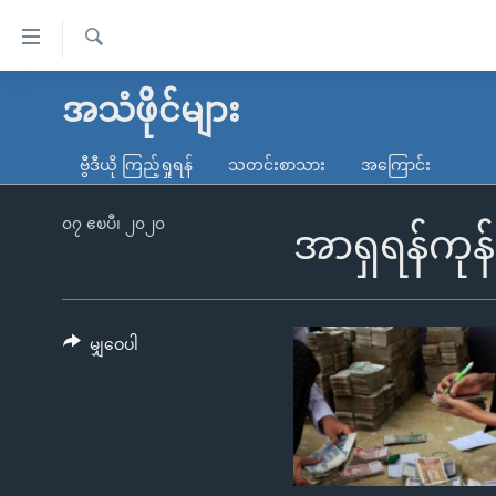
သုံး
ရ
ရှာဖွေ
လွယ်ကူ
မူလစာမျက်နှာ
အသံဖိုင်များ
ရ
စေ
မြန်မာ
လာ
ဗွီဒီယို ကြည့်ရှုရန်
သတင်းစာသား
အကြောင်း
သည့်
ဒ်
ကမ္ဘာ့သတင်းများ
Link
ဗွီဒီယို
နိုင်ငံတကာ
၀၇ ဧၿပီ၊ ၂၀၂၀
အာရှရန်ကုန်
များ
သတင်းလွတ်လပ်ခွင့်
အမေရိကန်
ပင်မ
ရပ်ဝန်းတခု လမ်းတခု အလွန်
တရုတ်
အကြောင်းအရာ
အင်္ဂလိပ်စာလေ့လာမယ်
အစ္စရေး-ပါလက်စတိုင်း
မျှဝေပါ
သို့
အပတ်စဉ်ကဏ္ဍများ
အမေရိကန်သုံးအီဒီယံ
ကျော်
ကြည့်
ရေဒီယိုနှင့်ရုပ်သံ အချက်အလက်များ
မကြေးမုံရဲ့ အင်္ဂလိပ်စာ
ရေဒီယို
ရန်
ရေဒီယို/တီဗွီအစီအစဉ်
ရုပ်ရှင်ထဲက အင်္ဂလိပ်စာ
တီဗွီ
ပင်မ