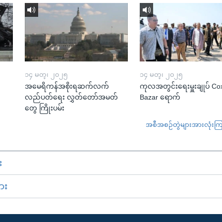
၁၄ မတ္၊ ၂၀၂၅
၁၄ မတ္၊ ၂၀၂၅
အမေရိကန်အစိုးရဆက်လက်
ကုလအတွင်းရေးမှူးချုပ် Co
လည်ပတ်ရေး လွှတ်တော်အမတ်
Bazar ရောက်
တွေ ကြိုးပမ်း
အစီအစဉ်တွဲများအားလုံးကြည့
း
ား