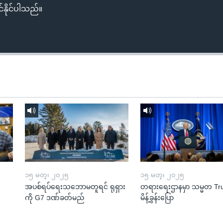
်နိုင်ပါသည်။
၁၅ မတ္၊ ၂၀၂၅
၁၅ မတ္၊ ၂၀၂၅
အပစ်ရပ်ရေးသဘောမတူရင် ရုရှား
တရားရေးဌာနမှာ သမ္မတ T
ကို G7 ဒဏ်ခတ်မည်
မိန့်ခွန်းပြော