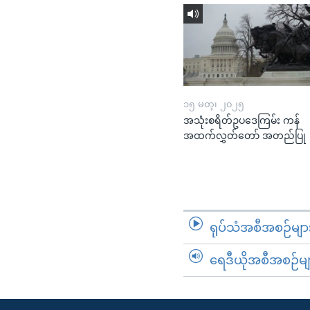
၁၅ မတ္၊ ၂၀၂၅
အသုံးစရိတ်ဥပဒေကြမ်း ကန်
အထက်လွှတ်တော် အတည်ပြု
ရုပ်သံအစီအစဉ်မျာ
ရေဒီယိုအစီအစဉ်မျ