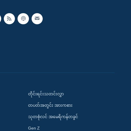
တိုင်းရင်းသတင်းလွှာ
တပတ်အတွင်း အားကစား
သုတစုံလင် အမေရိကန်တခွင်
Gen Z