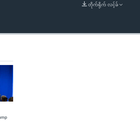
တိုက်ရိုက် လင့်ခ်
EMBED
rump