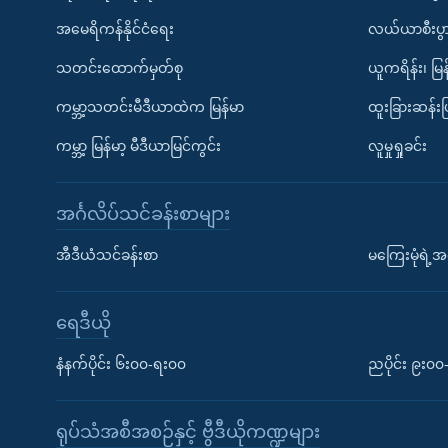
အမေရိကန်နိုင်ငံရေး
လယ်ယာစီးပွ
သတင်းထောက်မှတ်စု
ယူကရိန်း၊ မြန
ကမ္ဘာ့သတင်းမီဒီယာထဲက မြန်မာ
ထူးခြားဆန်း
ကမ္ဘာ့ မြန်မာ့ မီဒီယာမြင်ကွင်း
လူမှုရှုခင်း
အင်္ဂလိပ်သင်ခန်းစာများ
အီဒီယံသင်ခန်းစာ
မကြေးမုံရဲ့အင
ရေဒီယို
နံနက်ပိုင်း ၆း၀၀-ရး၀၀
ညပိုင်း ၉း၀
ရုပ်သံအစီအစဉ်နှင့် ဗွီဒီယိုကဏ္ဍများ