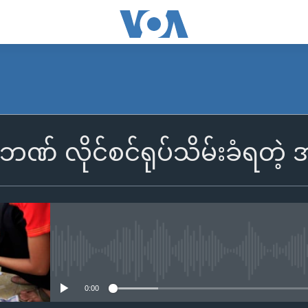
ဘဏ် လိုင်စင်ရုပ်သိမ်းခံရတဲ့
No media source currently availa
0:00