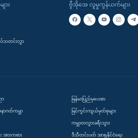
ုများ
ဗွီအိုအေ လူမှုကွန်ယက်များ
းလ်သတင်းလွှာ
ပညာ
မြန်မာပြည်မှပေးစာ
အနာဂတ်ကမ္ဘာ
မြင်ကွင်းကျယ်မှတ်စုများ
ကမ္ဘာတလွှားခရီးသွား
း အားကစား
ဒီသီတင်းပတ် အာရှနိုင်ငံရေး