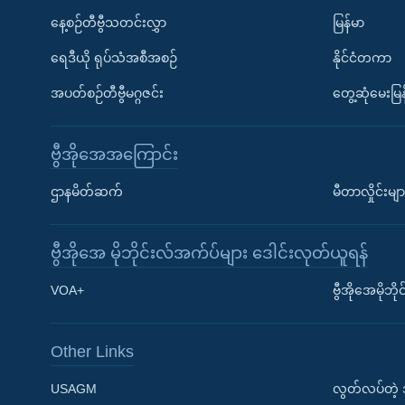
နေ့စဉ်တီဗွီသတင်းလွှာ
မြန်မာ
ရေဒီယို ရုပ်သံအစီအစဉ်
နိုင်ငံတကာ
အပတ်စဉ်တီဗွီမဂ္ဂဇင်း
တွေ့ဆုံမေးမြန
ဗွီအိုအေအကြောင်း
ဌာနမိတ်ဆက်
မီတာလှိုင်းမျာ
ဗွီအိုအေ မိုဘိုင်းလ်အက်ပ်များ ဒေါင်းလုတ်ယူရန်
Learning English
VOA+
ဗွီအိုအေမိုဘ
ဗွီအိုအေ လူမှုကွန်ယက်များ
Other Links
USAGM
လွတ်လပ်တဲ့