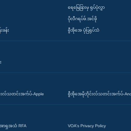
ရေမြေခြားမှ ရုပ်ပုံလွှာ
ပိုလီဂရပ်ဖ်.အင်ဖို
်းခန်း
ဗွီအိုအေ ပုံပြရုပ်သံ
း
ိုင်းလ်သတင်းအက်ပ်-Apple
ဗွီအိုအေမိုဘိုင်းလ်သတင်းအက်ပ်-An
 အာရှအသံ RFA
VOA's Privacy Policy