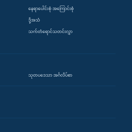
နေရာပေါင်းစုံ အကြောင်းစုံ
ဒို့အသံ
သက်တံရောင်သတင်းလွှာ
သုတပဒေသာ အင်္ဂလိပ်စာ