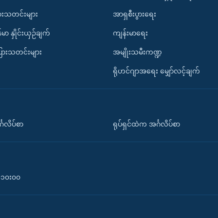
ားသတင်းများ
အာရှစီးပွားရေး
်မာ နှိုင်းယှဉ်ချက်
ကျန်းမာရေး
ပြားသတင်းများ
အမျိုးသမီးကဏ္ဍ
ရိုဟင်ဂျာအရေး မျှော်လင့်ချက်
်္ဂလိပ်စာ
ရုပ်ရှင်ထဲက အင်္ဂလိပ်စာ
၀-၁၀း၀၀