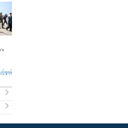
x's
်ရှုရန်