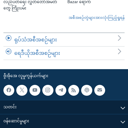
လည်ပတ်ရေး လွှတ်တော်အမတ်
Bazar ရောက်
တွေ ကြိုးပမ်း
အစီအစဉ်တွဲများအားလုံးကြည့်ရှုရန်
ရုပ်သံအစီအစဉ်များ
ရေဒီယိုအစီအစဉ်များ
ဗွီအိုအေ လူမှုကွန်ယက်များ
သတင်း
၀န်ဆောင်မှုများ