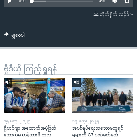
အ
0:00
4:01
သုတပဒေသာ အင်္ဂလိပ်စာ
ညွန်း
Learning English
တိုက်ရိုက် လင့်ခ်
စာမျက်နှာ
သို့
ဗွီအိုအေ လူမှုကွန်ယက်များ
ကျော်
မျှဝေပါ
ကြည့်
ရန်
ဘာသာစကားများ
ရှာဖွေ
ဗွီဒီယို ကြည့်ရှုရန်
ရန်
နေရာ
သို့
ကျော်
ရန်
၁၅ မတ္၊ ၂၀၂၅
၁၅ မတ္၊ ၂၀၂၅
ရိုဟင်ဂျာ အထောက်အပံ့ဖြတ်
အပစ်ရပ်ရေးသဘောမတူရင်
တောက်မှု ဟန့်တားဖို့ ကုလ
ရုရှားကို G7 ဒဏ်ခတ်မည်