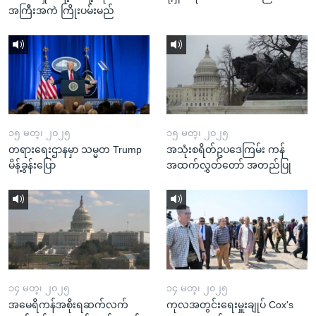
အကြီးအကဲ ကြိုးပမ်းမည်
၁၅ မတ္၊ ၂၀၂၅
၁၅ မတ္၊ ၂၀၂၅
တရားရေးဌာနမှာ သမ္မတ Trump
အသုံးစရိတ်ဥပဒေကြမ်း ကန်
မိန့်ခွန်းပြော
အထက်လွှတ်တော် အတည်ပြု
၁၄ မတ္၊ ၂၀၂၅
၁၄ မတ္၊ ၂၀၂၅
အမေရိကန်အစိုးရဆက်လက်
ကုလအတွင်းရေးမှူးချုပ် Cox's