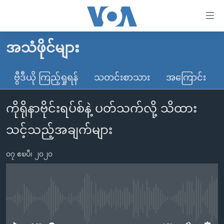
သုံး
ရ
လွယ်ကူ
အသံဖိုင်များ
မူလစာမျက်နှာ
စေ
မြန်မာ
ဗွီဒီယို ကြည့်ရှုရန်
သတင်းစာသား
အကြောင်း
သည့်
ကမ္ဘာ့သတင်းများ
Link
ကိုရိုနာဗိုင်းရပ်စ်နဲ့ ပတ်သက်လို့ သိထား
ဗွီဒီယို
နိုင်ငံတကာ
များ
သတင်းလွတ်လပ်ခွင့်
အမေရိကန်
သင့်သည့်အချက်များ
ပင်မ
ရပ်ဝန်းတခု လမ်းတခု အလွန်
တရုတ်
အကြောင်းအရာ
၀၇ ဧၿပီ၊ ၂၀၂၀
သို့
အင်္ဂလိပ်စာလေ့လာမယ်
အစ္စရေး-ပါလက်စတိုင်း
ကျော်
အပတ်စဉ်ကဏ္ဍများ
အမေရိကန်သုံးအီဒီယံ
ကြည့်
ရေဒီယိုနှင့်ရုပ်သံ အချက်အလက်များ
မကြေးမုံရဲ့ အင်္ဂလိပ်စာ
ရေဒီယို
ရန်
No media source currently available
ပင်မ
ရေဒီယို/တီဗွီအစီအစဉ်
ရုပ်ရှင်ထဲက အင်္ဂလိပ်စာ
တီဗွီ