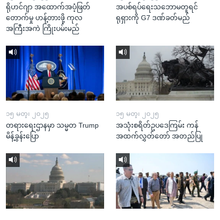
ရိုဟင်ဂျာ အထောက်အပံ့ဖြတ်
အပစ်ရပ်ရေးသဘောမတူရင်
တောက်မှု ဟန့်တားဖို့ ကုလ
ရုရှားကို G7 ဒဏ်ခတ်မည်
အကြီးအကဲ ကြိုးပမ်းမည်
၁၅ မတ္၊ ၂၀၂၅
၁၅ မတ္၊ ၂၀၂၅
တရားရေးဌာနမှာ သမ္မတ Trump
အသုံးစရိတ်ဥပဒေကြမ်း ကန်
မိန့်ခွန်းပြော
အထက်လွှတ်တော် အတည်ပြု