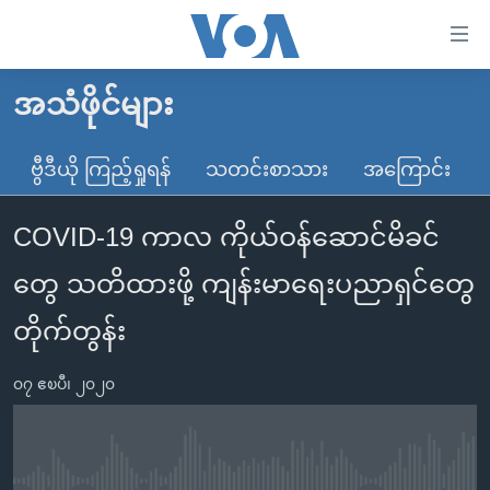
သုံး
ရ
လွယ်ကူ
အသံဖိုင်များ
မူလစာမျက်နှာ
စေ
မြန်မာ
ဗွီဒီယို ကြည့်ရှုရန်
သတင်းစာသား
အကြောင်း
သည့်
ကမ္ဘာ့သတင်းများ
Link
COVID-19 ကာလ ကိုယ်ဝန်ဆောင်မိခင်
ဗွီဒီယို
နိုင်ငံတကာ
များ
သတင်းလွတ်လပ်ခွင့်
အမေရိကန်
တွေ သတိထားဖို့ ကျန်းမာရေးပညာရှင်တွေ
ပင်မ
ရပ်ဝန်းတခု လမ်းတခု အလွန်
တရုတ်
အကြောင်းအရာ
တိုက်တွန်း
သို့
အင်္ဂလိပ်စာလေ့လာမယ်
အစ္စရေး-ပါလက်စတိုင်း
ကျော်
၀၇ ဧၿပီ၊ ၂၀၂၀
အပတ်စဉ်ကဏ္ဍများ
အမေရိကန်သုံးအီဒီယံ
ကြည့်
ရေဒီယိုနှင့်ရုပ်သံ အချက်အလက်များ
မကြေးမုံရဲ့ အင်္ဂလိပ်စာ
ရေဒီယို
ရန်
ပင်မ
ရေဒီယို/တီဗွီအစီအစဉ်
ရုပ်ရှင်ထဲက အင်္ဂလိပ်စာ
တီဗွီ