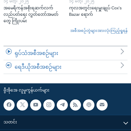
၁၄ မတ္၊ ၂၀၂၅
၁၄ မတ္၊ ၂၀၂၅
အမေရိကန်အစိုးရဆက်လက်
ကုလအတွင်းရေးမှူးချုပ် Cox's
လည်ပတ်ရေး လွှတ်တော်အမတ်
Bazar ရောက်
တွေ ကြိုးပမ်း
အစီအစဉ်တွဲများအားလုံးကြည့်ရှုရန်
ရုပ်သံအစီအစဉ်များ
ရေဒီယိုအစီအစဉ်များ
ဗွီအိုအေ လူမှုကွန်ယက်များ
သတင်း