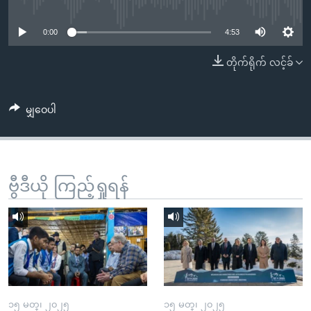
No media source currently available
အ
သုတပဒေသာ အင်္ဂလိပ်စာ
ညွန်း
Learning English
0:00
4:53
စာမျက်နှာ
သို့
ဗွီအိုအေ လူမှုကွန်ယက်များ
တိုက်ရိုက် လင့်ခ်
ကျော်
ကြည့်
မျှဝေပါ
ရန်
ဘာသာစကားများ
ရှာဖွေ
ရန်
နေရာ
ဗွီဒီယို ကြည့်ရှုရန်
သို့
ကျော်
ရန်
၁၅ မတ္၊ ၂၀၂၅
၁၅ မတ္၊ ၂၀၂၅