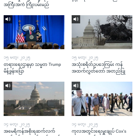
အကြီးအကဲ ကြိုးပမ်းမည်
၁၅ မတ္၊ ၂၀၂၅
၁၅ မတ္၊ ၂၀၂၅
တရားရေးဌာနမှာ သမ္မတ Trump
အသုံးစရိတ်ဥပဒေကြမ်း ကန်
မိန့်ခွန်းပြော
အထက်လွှတ်တော် အတည်ပြု
၁၄ မတ္၊ ၂၀၂၅
၁၄ မတ္၊ ၂၀၂၅
အမေရိကန်အစိုးရဆက်လက်
ကုလအတွင်းရေးမှူးချုပ် Cox's