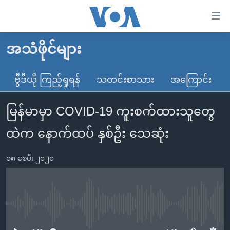
သုံး
ရ
လွယ်ကူ
အသံဖိုင်များ
မူလစာမျက်နှာ
စေ
မြန်မာ
ဗွီဒီယို ကြည့်ရှုရန်
သတင်းစာသား
အကြောင်း
သည့်
ကမ္ဘာ့သတင်းများ
Link
မြန်မာမှာ COVID-19 ကူးစက်ထားသူတွေ
ဗွီဒီယို
နိုင်ငံတကာ
များ
သတင်းလွတ်လပ်ခွင့်
အမေရိကန်
ထဲက နောက်ထပ် နှစ်ဦး သေဆုံး
ပင်မ
ရပ်ဝန်းတခု လမ်းတခု အလွန်
တရုတ်
အကြောင်းအရာ
၀၈ ဧၿပီ၊ ၂၀၂၀
သို့
အင်္ဂလိပ်စာလေ့လာမယ်
အစ္စရေး-ပါလက်စတိုင်း
ကျော်
အပတ်စဉ်ကဏ္ဍများ
အမေရိကန်သုံးအီဒီယံ
ကြည့်
ရေဒီယိုနှင့်ရုပ်သံ အချက်အလက်များ
မကြေးမုံရဲ့ အင်္ဂလိပ်စာ
ရေဒီယို
ရန်
No media source currently available
ပင်မ
ရေဒီယို/တီဗွီအစီအစဉ်
ရုပ်ရှင်ထဲက အင်္ဂလိပ်စာ
တီဗွီ