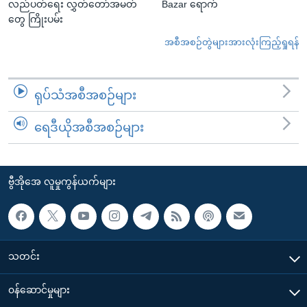
လည်ပတ်ရေး လွှတ်တော်အမတ်
Bazar ရောက်
တွေ ကြိုးပမ်း
အစီအစဉ်တွဲများအားလုံးကြည့်ရှုရန်
ရုပ်သံအစီအစဉ်များ
ရေဒီယိုအစီအစဉ်များ
ဗွီအိုအေ လူမှုကွန်ယက်များ
သတင်း
၀န်ဆောင်မှုများ