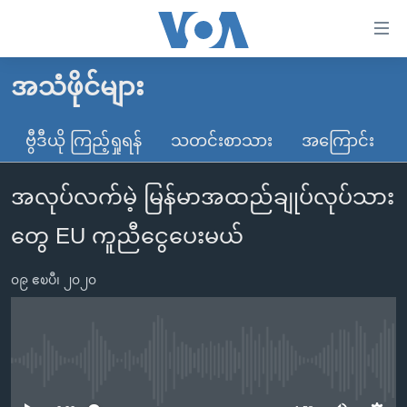
သုံး
ရ
လွယ်ကူ
အသံဖိုင်များ
မူလစာမျက်နှာ
စေ
မြန်မာ
ဗွီဒီယို ကြည့်ရှုရန်
သတင်းစာသား
အကြောင်း
သည့်
ကမ္ဘာ့သတင်းများ
Link
အလုပ်လက်မဲ့ မြန်မာအထည်ချုပ်လုပ်သား
ဗွီဒီယို
နိုင်ငံတကာ
များ
သတင်းလွတ်လပ်ခွင့်
အမေရိကန်
တွေ EU ကူညီငွေပေးမယ်
ပင်မ
ရပ်ဝန်းတခု လမ်းတခု အလွန်
တရုတ်
အကြောင်းအရာ
၀၉ ဧၿပီ၊ ၂၀၂၀
သို့
အင်္ဂလိပ်စာလေ့လာမယ်
အစ္စရေး-ပါလက်စတိုင်း
ကျော်
အပတ်စဉ်ကဏ္ဍများ
အမေရိကန်သုံးအီဒီယံ
ကြည့်
ရေဒီယိုနှင့်ရုပ်သံ အချက်အလက်များ
မကြေးမုံရဲ့ အင်္ဂလိပ်စာ
ရေဒီယို
ရန်
No media source currently available
ပင်မ
ရေဒီယို/တီဗွီအစီအစဉ်
ရုပ်ရှင်ထဲက အင်္ဂလိပ်စာ
တီဗွီ