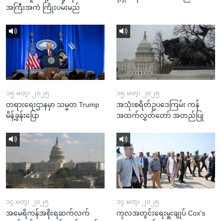
အကြီးအကဲ ကြိုးပမ်းမည်
၁၅ မတ္၊ ၂၀၂၅
၁၅ မတ္၊ ၂၀၂၅
တရားရေးဌာနမှာ သမ္မတ Trump
အသုံးစရိတ်ဥပဒေကြမ်း ကန်
မိန့်ခွန်းပြော
အထက်လွှတ်တော် အတည်ပြု
၁၄ မတ္၊ ၂၀၂၅
၁၄ မတ္၊ ၂၀၂၅
အမေရိကန်အစိုးရဆက်လက်
ကုလအတွင်းရေးမှူးချုပ် Cox's