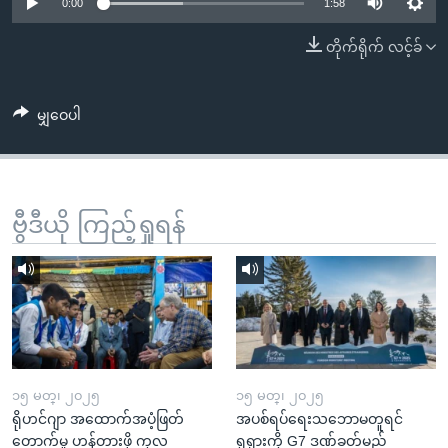
အ
0:00
1:58
သုတပဒေသာ အင်္ဂလိပ်စာ
ညွန်း
Learning English
တိုက်ရိုက် လင့်ခ်
စာမျက်နှာ
သို့
ဗွီအိုအေ လူမှုကွန်ယက်များ
ကျော်
မျှဝေပါ
ကြည့်
ရန်
ဘာသာစကားများ
ရှာဖွေ
ဗွီဒီယို ကြည့်ရှုရန်
ရန်
နေရာ
သို့
ကျော်
ရန်
၁၅ မတ္၊ ၂၀၂၅
၁၅ မတ္၊ ၂၀၂၅
ရိုဟင်ဂျာ အထောက်အပံ့ဖြတ်
အပစ်ရပ်ရေးသဘောမတူရင်
တောက်မှု ဟန့်တားဖို့ ကုလ
ရုရှားကို G7 ဒဏ်ခတ်မည်