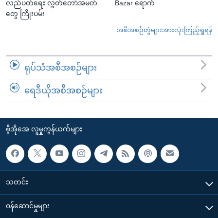
လည်ပတ်ရေး လွှတ်တော်အမတ်
Bazar ရောက်
တွေ ကြိုးပမ်း
အစီအစဉ်တွဲများအားလုံးကြည့်ရှုရန်
ရုပ်သံအစီအစဉ်များ
ရေဒီယိုအစီအစဉ်များ
ဗွီအိုအေ လူမှုကွန်ယက်များ
သတင်း
၀န်ဆောင်မှုများ