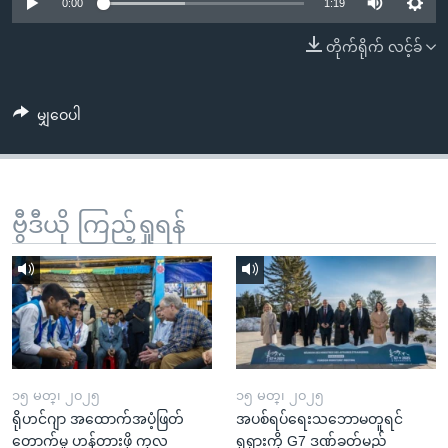
အ
0:00
1:19
သုတပဒေသာ အင်္ဂလိပ်စာ
ညွန်း
Learning English
တိုက်ရိုက် လင့်ခ်
စာမျက်နှာ
သို့
ဗွီအိုအေ လူမှုကွန်ယက်များ
ကျော်
မျှဝေပါ
ကြည့်
ရန်
ဘာသာစကားများ
ရှာဖွေ
ဗွီဒီယို ကြည့်ရှုရန်
ရန်
နေရာ
သို့
ကျော်
ရန်
၁၅ မတ္၊ ၂၀၂၅
၁၅ မတ္၊ ၂၀၂၅
ရိုဟင်ဂျာ အထောက်အပံ့ဖြတ်
အပစ်ရပ်ရေးသဘောမတူရင်
တောက်မှု ဟန့်တားဖို့ ကုလ
ရုရှားကို G7 ဒဏ်ခတ်မည်