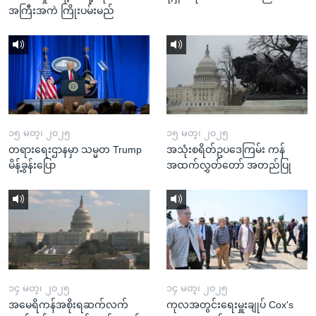
အကြီးအကဲ ကြိုးပမ်းမည်
၁၅ မတ္၊ ၂၀၂၅
၁၅ မတ္၊ ၂၀၂၅
တရားရေးဌာနမှာ သမ္မတ Trump
အသုံးစရိတ်ဥပဒေကြမ်း ကန်
မိန့်ခွန်းပြော
အထက်လွှတ်တော် အတည်ပြု
၁၄ မတ္၊ ၂၀၂၅
၁၄ မတ္၊ ၂၀၂၅
အမေရိကန်အစိုးရဆက်လက်
ကုလအတွင်းရေးမှူးချုပ် Cox's