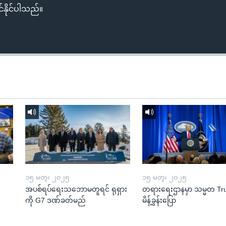
်နိုင်ပါသည်။
၁၅ မတ္၊ ၂၀၂၅
၁၅ မတ္၊ ၂၀၂၅
အပစ်ရပ်ရေးသဘောမတူရင် ရုရှား
တရားရေးဌာနမှာ သမ္မတ T
ကို G7 ဒဏ်ခတ်မည်
မိန့်ခွန်းပြော