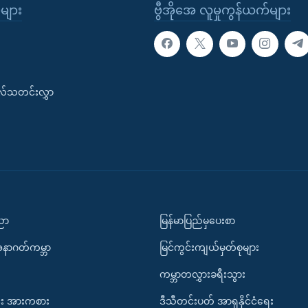
ုများ
ဗွီအိုအေ လူမှုကွန်ယက်များ
းလ်သတင်းလွှာ
ပညာ
မြန်မာပြည်မှပေးစာ
အနာဂတ်ကမ္ဘာ
မြင်ကွင်းကျယ်မှတ်စုများ
ကမ္ဘာတလွှားခရီးသွား
း အားကစား
ဒီသီတင်းပတ် အာရှနိုင်ငံရေး