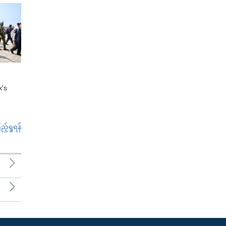
x's
်ရှုရန်