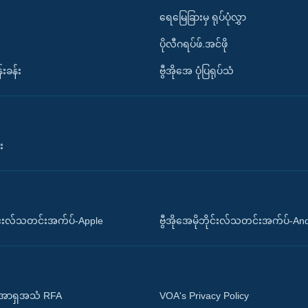
ရေမြေခြားမှ ရုပ်ပုံလွှာ
ပိုလီဂရပ်ဖ်.အင်ဖို
်းခန်း
ဗွီအိုအေ ပုံပြရုပ်သံ
း
ိုင်းလ်သတင်းအက်ပ်-Apple
ဗွီအိုအေမိုဘိုင်းလ်သတင်းအက်ပ်-An
 အာရှအသံ RFA
VOA's Privacy Policy