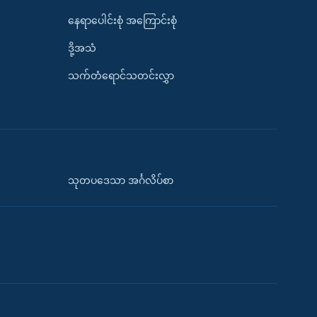
နေရာပေါင်းစုံ အကြောင်းစုံ
ဒို့အသံ
သက်တံရောင်သတင်းလွှာ
သုတပဒေသာ အင်္ဂလိပ်စာ