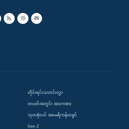
တိုင်းရင်းသတင်းလွှာ
တပတ်အတွင်း အားကစား
သုတစုံလင် အမေရိကန်တခွင်
Gen Z