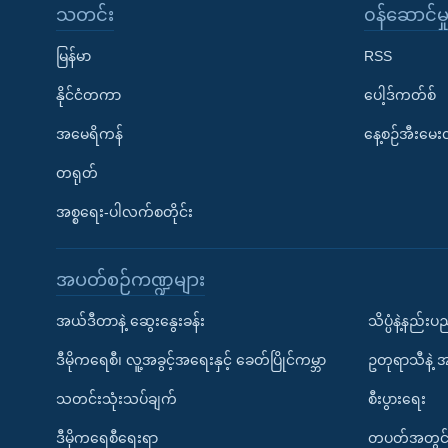
သတင်း
၀န်ဆောင်မှ
မြန်မာ
RSS
နိုင်ငံတကာ
ပေါ့ဒ်ကတ်စ်
အမေရိကန်
နေ့စဉ်အီးမေ
တရုတ်
အစ္စရေး-ပါလက်စတိုင်း
အပတ်စဉ်ကဏ္ဍများ
အယ်ဒီတာနဲ့ ဆွေးနွေးခန်း
သိပ္ပံနဲ့နည်း
ဒီမိုကရေစီ၊ လူ့အခွင့်အရေးနှင့် ခေတ်ပြိုင်ကမ္ဘာ
ဥတုရာသီနဲ့ 
သတင်းသုံးသပ်ချက်
စီးပွားရေး
ဒီမိုကရေစီရေးရာ
တပတ်အတွင်