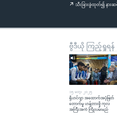
သုတပဒေသာ အင်္ဂလိပ်စာ
အ
သီးခြားခွဲထုတ်၍ နားဆင
ညွန်း
စာမျက်နှာ
သို့
ကျော်
ကြည့်
ရန်
ဗွီဒီယို ကြည့်ရှုရန်
ရှာဖွေ
ရန်
နေရာ
သို့
ကျော်
ရန်
၁၅ မတ္၊ ၂၀၂၅
ရိုဟင်ဂျာ အထောက်အပံ့ဖြတ်
တောက်မှု ဟန့်တားဖို့ ကုလ
အကြီးအကဲ ကြိုးပမ်းမည်