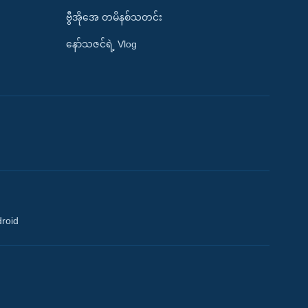
ဗွီအိုအေ တမိနစ်သတင်း
နော်သဇင်ရဲ့ Vlog
droid