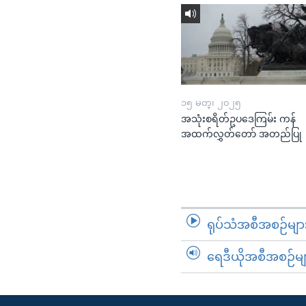
၁၅ မတ္၊ ၂၀၂၅
အသုံးစရိတ်ဥပဒေကြမ်း ကန်
အထက်လွှတ်တော် အတည်ပြု
ရုပ်သံအစီအစဉ်မျာ
ရေဒီယိုအစီအစဉ်မျ