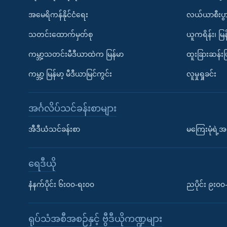
အမေရိကန်နိုင်ငံရေး
လယ်ယာစီးပွ
သတင်းထောက်မှတ်စု
ယူကရိန်း၊ မြန
ကမ္ဘာ့သတင်းမီဒီယာထဲက မြန်မာ
ထူးခြားဆန်း
ကမ္ဘာ့ မြန်မာ့ မီဒီယာမြင်ကွင်း
လူမှုရှုခင်း
အင်္ဂလိပ်သင်ခန်းစာများ
အီဒီယံသင်ခန်းစာ
မကြေးမုံရဲ့အင
ရေဒီယို
နံနက်ပိုင်း ၆း၀၀-ရး၀၀
ညပိုင်း ၉း၀
ရုပ်သံအစီအစဉ်နှင့် ဗွီဒီယိုကဏ္ဍများ