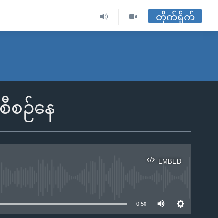
တိုက်ရိုက်
 စီစဉ်နေ
EMBED
ble
0:50