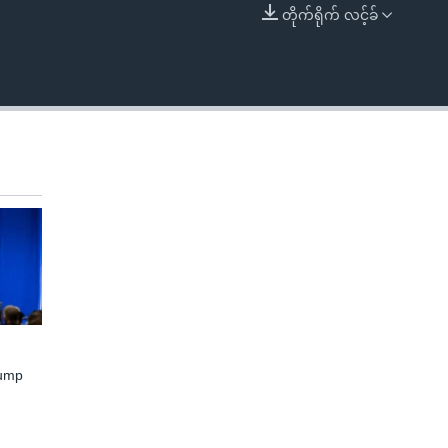
တိုက်ရိုက် လင့်ခ်
EMBED
rump