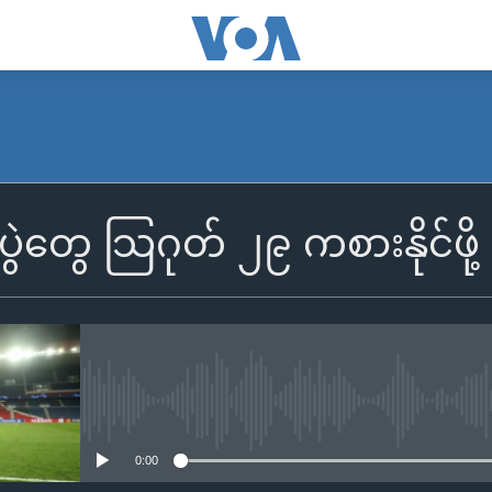
ပွဲတွေ သြဂုတ် ၂၉ ကစားနိုင်ဖို့
No media source currently availa
0:00