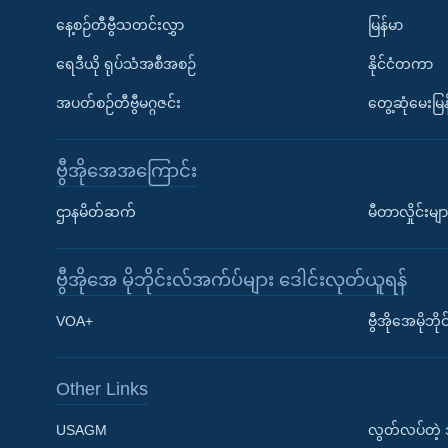
နေ့စဉ်တီဗွီသတင်းလွှာ
မြန်မာ
ရေဒီယို ရုပ်သံအစီအစဉ်
နိုင်ငံတကာ
အပတ်စဉ်တီဗွီမဂ္ဂဇင်း
တွေ့ဆုံမေးမြန
ဗွီအိုအေအကြောင်း
ဌာနမိတ်ဆက်
မီတာလှိုင်းမျာ
ဗွီအိုအေ မိုဘိုင်းလ်အက်ပ်များ ဒေါင်းလုတ်ယူရန်
Learning English
VOA+
ဗွီအိုအေမိုဘ
ဗွီအိုအေ လူမှုကွန်ယက်များ
Other Links
USAGM
လွတ်လပ်တဲ့