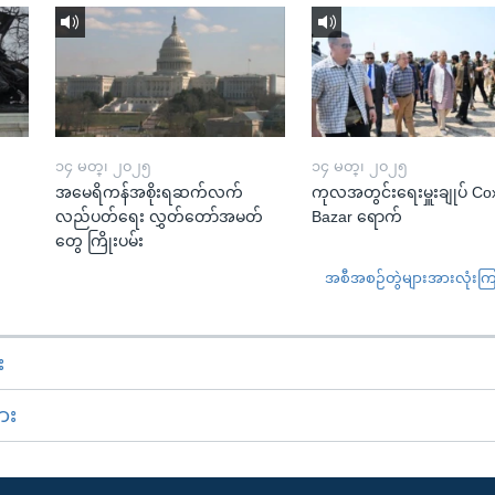
၁၄ မတ္၊ ၂၀၂၅
၁၄ မတ္၊ ၂၀၂၅
အမေရိကန်အစိုးရဆက်လက်
ကုလအတွင်းရေးမှူးချုပ် Co
လည်ပတ်ရေး လွှတ်တော်အမတ်
Bazar ရောက်
တွေ ကြိုးပမ်း
အစီအစဉ်တွဲများအားလုံးကြည့
း
ား