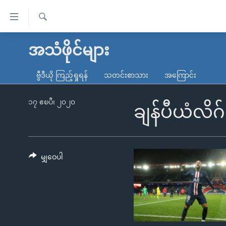
သုံး
ရ
ရှာဖွေ
လွယ်ကူ
မူလစာမျက်နှာ
အသံဖိုင်များ
ရ
စေ
မြန်မာ
လာ
ဗွီဒီယို ကြည့်ရှုရန်
သတင်းစာသား
အကြောင်း
သည့်
ဒ်
ကမ္ဘာ့သတင်းများ
Link
ဗွီဒီယို
နိုင်ငံတကာ
၁၇ ဧၿပီ၊ ၂၀၂၀
ချန်ပီယံလိဂ်
များ
သတင်းလွတ်လပ်ခွင့်
အမေရိကန်
ပင်မ
ရပ်ဝန်းတခု လမ်းတခု အလွန်
တရုတ်
အကြောင်းအရာ
အင်္ဂလိပ်စာလေ့လာမယ်
အစ္စရေး-ပါလက်စတိုင်း
မျှဝေပါ
သို့
အပတ်စဉ်ကဏ္ဍများ
အမေရိကန်သုံးအီဒီယံ
ကျော်
ကြည့်
ရေဒီယိုနှင့်ရုပ်သံ အချက်အလက်များ
မကြေးမုံရဲ့ အင်္ဂလိပ်စာ
ရေဒီယို
ရန်
ရေဒီယို/တီဗွီအစီအစဉ်
ရုပ်ရှင်ထဲက အင်္ဂလိပ်စာ
တီဗွီ
ပင်မ