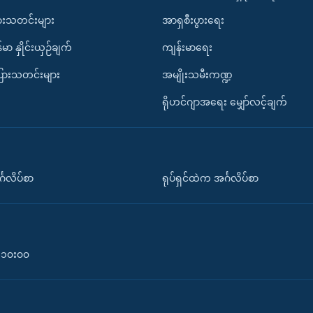
ားသတင်းများ
အာရှစီးပွားရေး
်မာ နှိုင်းယှဉ်ချက်
ကျန်းမာရေး
ပြားသတင်းများ
အမျိုးသမီးကဏ္ဍ
ရိုဟင်ဂျာအရေး မျှော်လင့်ချက်
်္ဂလိပ်စာ
ရုပ်ရှင်ထဲက အင်္ဂလိပ်စာ
၀-၁၀း၀၀