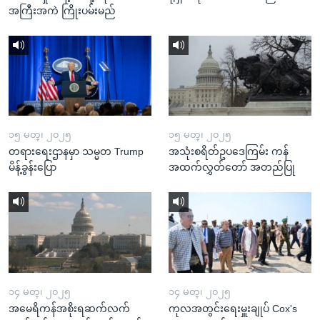
အကြီးအကဲ ကြိုးပမ်းမည်
၁၅ မတ္၊ ၂၀၂၅
၁၅ မတ္၊ ၂၀၂၅
တရားရေးဌာနမှာ သမ္မတ Trump
အသုံးစရိတ်ဥပဒေကြမ်း ကန်
မိန့်ခွန်းပြော
အထက်လွှတ်တော် အတည်ပြု
၁၄ မတ္၊ ၂၀၂၅
၁၄ မတ္၊ ၂၀၂၅
အမေရိကန်အစိုးရဆက်လက်
ကုလအတွင်းရေးမှူးချုပ် Cox's