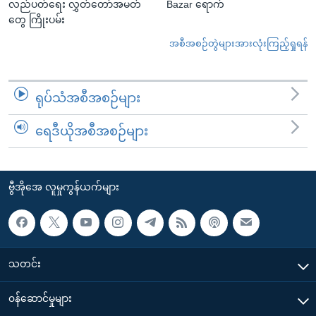
လည်ပတ်ရေး လွှတ်တော်အမတ်
Bazar ရောက်
တွေ ကြိုးပမ်း
အစီအစဉ်တွဲများအားလုံးကြည့်ရှုရန်
ရုပ်သံအစီအစဉ်များ
ရေဒီယိုအစီအစဉ်များ
ဗွီအိုအေ လူမှုကွန်ယက်များ
သတင်း
၀န်ဆောင်မှုများ