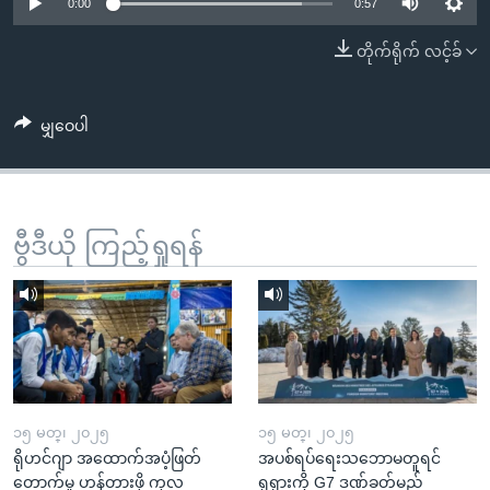
အ
0:00
0:57
သုတပဒေသာ အင်္ဂလိပ်စာ
ညွန်း
Learning English
တိုက်ရိုက် လင့်ခ်
စာမျက်နှာ
သို့
ဗွီအိုအေ လူမှုကွန်ယက်များ
ကျော်
မျှဝေပါ
ကြည့်
ရန်
ဘာသာစကားများ
ရှာဖွေ
ဗွီဒီယို ကြည့်ရှုရန်
ရန်
နေရာ
သို့
ကျော်
ရန်
၁၅ မတ္၊ ၂၀၂၅
၁၅ မတ္၊ ၂၀၂၅
ရိုဟင်ဂျာ အထောက်အပံ့ဖြတ်
အပစ်ရပ်ရေးသဘောမတူရင်
တောက်မှု ဟန့်တားဖို့ ကုလ
ရုရှားကို G7 ဒဏ်ခတ်မည်