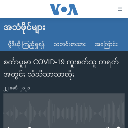
သုံး
ရ
လွယ်ကူ
အသံဖိုင်များ
မူလစာမျက်နှာ
စေ
မြန်မာ
ဗွီဒီယို ကြည့်ရှုရန်
သတင်းစာသား
အကြောင်း
သည့်
ကမ္ဘာ့သတင်းများ
Link
စင်္ကာပူမှာ COVID-19 ကူးစက်သူ တရက်
ဗွီဒီယို
နိုင်ငံတကာ
များ
သတင်းလွတ်လပ်ခွင့်
အမေရိကန်
အတွင်း သိသိသာသာတိုး
ပင်မ
ရပ်ဝန်းတခု လမ်းတခု အလွန်
တရုတ်
အကြောင်းအရာ
၂၂ ဧၿပီ၊ ၂၀၂၀
သို့
အင်္ဂလိပ်စာလေ့လာမယ်
အစ္စရေး-ပါလက်စတိုင်း
ကျော်
အပတ်စဉ်ကဏ္ဍများ
အမေရိကန်သုံးအီဒီယံ
ကြည့်
ရေဒီယိုနှင့်ရုပ်သံ အချက်အလက်များ
မကြေးမုံရဲ့ အင်္ဂလိပ်စာ
ရေဒီယို
ရန်
No media source currently available
ပင်မ
ရေဒီယို/တီဗွီအစီအစဉ်
ရုပ်ရှင်ထဲက အင်္ဂလိပ်စာ
တီဗွီ