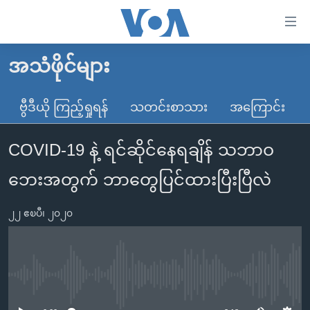
သုံး
ရ
လွယ်ကူ
အသံဖိုင်များ
မူလစာမျက်နှာ
စေ
မြန်မာ
ဗွီဒီယို ကြည့်ရှုရန်
သတင်းစာသား
အကြောင်း
သည့်
ကမ္ဘာ့သတင်းများ
Link
COVID-19 နဲ့ ရင်ဆိုင်နေရချိန် သဘာဝ
ဗွီဒီယို
နိုင်ငံတကာ
များ
သတင်းလွတ်လပ်ခွင့်
အမေရိကန်
ဘေးအတွက် ဘာတွေပြင်ထားပြီးပြီလဲ
ပင်မ
ရပ်ဝန်းတခု လမ်းတခု အလွန်
တရုတ်
အကြောင်းအရာ
၂၂ ဧၿပီ၊ ၂၀၂၀
သို့
အင်္ဂလိပ်စာလေ့လာမယ်
အစ္စရေး-ပါလက်စတိုင်း
ကျော်
အပတ်စဉ်ကဏ္ဍများ
အမေရိကန်သုံးအီဒီယံ
ကြည့်
ရေဒီယိုနှင့်ရုပ်သံ အချက်အလက်များ
မကြေးမုံရဲ့ အင်္ဂလိပ်စာ
ရေဒီယို
ရန်
No media source currently available
ပင်မ
ရေဒီယို/တီဗွီအစီအစဉ်
ရုပ်ရှင်ထဲက အင်္ဂလိပ်စာ
တီဗွီ