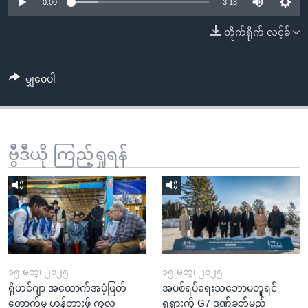
အ
0:00
3:18
သုတပဒေသာ အင်္ဂလိပ်စာ
ညွန်း
Learning English
တိုက်ရိုက် လင့်ခ်
စာမျက်နှာ
သို့
ဗွီအိုအေ လူမှုကွန်ယက်များ
ကျော်
မျှဝေပါ
ကြည့်
ရန်
ဘာသာစကားများ
ရှာဖွေ
ဗွီဒီယို ကြည့်ရှုရန်
ရန်
နေရာ
သို့
ကျော်
ရန်
၁၅ မတ္၊ ၂၀၂၅
၁၅ မတ္၊ ၂၀၂၅
ရိုဟင်ဂျာ အထောက်အပံ့ဖြတ်
အပစ်ရပ်ရေးသဘောမတူရင်
တောက်မှု ဟန့်တားဖို့ ကုလ
ရုရှားကို G7 ဒဏ်ခတ်မည်