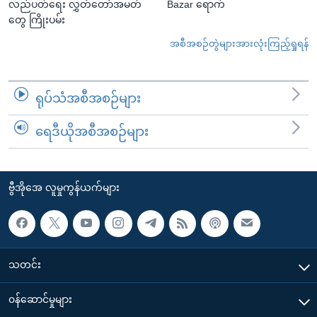
လည်ပတ်ရေး လွှတ်တော်အမတ်
Bazar ရောက်
တွေ ကြိုးပမ်း
အစီအစဉ်တွဲများအားလုံးကြည့်ရှုရန်
ရုပ်သံအစီအစဉ်များ
ရေဒီယိုအစီအစဉ်များ
ဗွီအိုအေ လူမှုကွန်ယက်များ
သတင်း
၀န်ဆောင်မှုများ