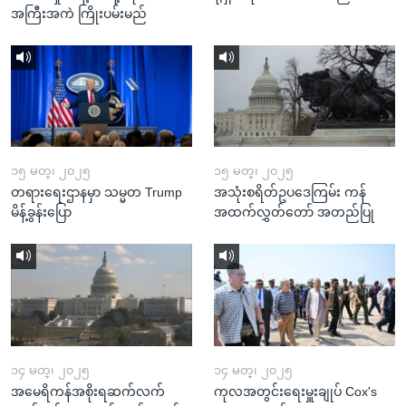
အကြီးအကဲ ကြိုးပမ်းမည်
၁၅ မတ္၊ ၂၀၂၅
၁၅ မတ္၊ ၂၀၂၅
တရားရေးဌာနမှာ သမ္မတ Trump
အသုံးစရိတ်ဥပဒေကြမ်း ကန်
မိန့်ခွန်းပြော
အထက်လွှတ်တော် အတည်ပြု
၁၄ မတ္၊ ၂၀၂၅
၁၄ မတ္၊ ၂၀၂၅
အမေရိကန်အစိုးရဆက်လက်
ကုလအတွင်းရေးမှူးချုပ် Cox's