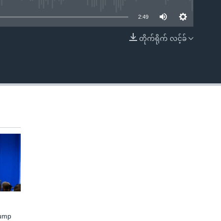
2:49
တိုက်ရိုက် လင့်ခ်
EMBED
rump