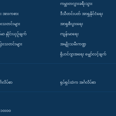
ကမ္ဘာတလွှားခရီးသွား
း အားကစား
ဒီသီတင်းပတ် အာရှနိုင်ငံရေး
ားသတင်းများ
အာရှစီးပွားရေး
်မာ နှိုင်းယှဉ်ချက်
ကျန်းမာရေး
ပြားသတင်းများ
အမျိုးသမီးကဏ္ဍ
ရိုဟင်ဂျာအရေး မျှော်လင့်ချက်
်္ဂလိပ်စာ
ရုပ်ရှင်ထဲက အင်္ဂလိပ်စာ
၀-၁၀း၀၀