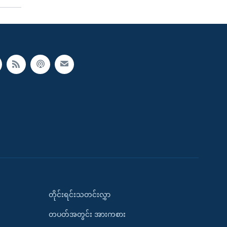
တိုင်းရင်းသတင်းလွှာ
တပတ်အတွင်း အားကစား