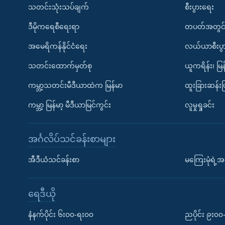
သတင်းသုံးသပ်ချက်
စီးပွားရေး
ဒီမိုကရေစီရေးရာ
တပတ်အတွင်
အမေရိကန်နိုင်ငံရေး
လယ်ယာစီးပွ
သတင်းထောက်မှတ်စု
ယူကရိန်း၊ မြန
ကမ္ဘာ့သတင်းမီဒီယာထဲက မြန်မာ
ထူးခြားဆန်း
ကမ္ဘာ့ မြန်မာ့ မီဒီယာမြင်ကွင်း
လူမှုရှုခင်း
အင်္ဂလိပ်သင်ခန်းစာများ
အီဒီယံသင်ခန်းစာ
မကြေးမုံရဲ့အင
ရေဒီယို
နံနက်ပိုင်း ၆း၀၀-ရး၀၀
ညပိုင်း ၉း၀