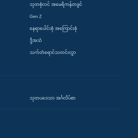
သုတစုံလင် အမေရိကန်တခွင်
Gen Z
နေရာပေါင်းစုံ အကြောင်းစုံ
ဒို့အသံ
သက်တံရောင်သတင်းလွှာ
သုတပဒေသာ အင်္ဂလိပ်စာ