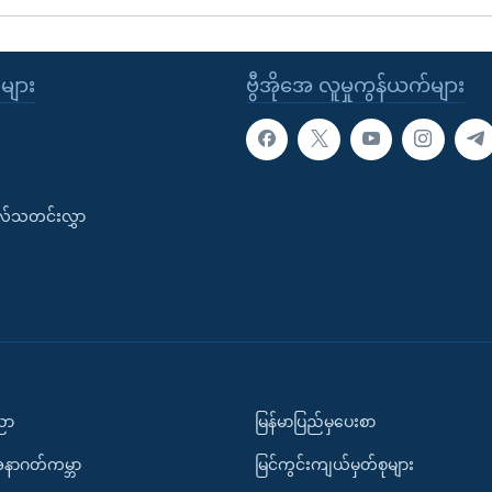
ုများ
ဗွီအိုအေ လူမှုကွန်ယက်များ
းလ်သတင်းလွှာ
ပညာ
မြန်မာပြည်မှပေးစာ
အနာဂတ်ကမ္ဘာ
မြင်ကွင်းကျယ်မှတ်စုများ