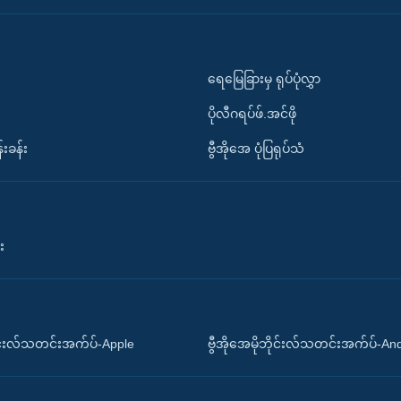
ရေမြေခြားမှ ရုပ်ပုံလွှာ
ပိုလီဂရပ်ဖ်.အင်ဖို
်းခန်း
ဗွီအိုအေ ပုံပြရုပ်သံ
း
ိုင်းလ်သတင်းအက်ပ်-Apple
ဗွီအိုအေမိုဘိုင်းလ်သတင်းအက်ပ်-An