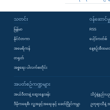
သတင်း
၀န်ဆောင်မှ
မြန်မာ
RSS
နိုင်ငံတကာ
ပေါ့ဒ်ကတ်စ်
အမေရိကန်
နေ့စဉ်အီးမေ
တရုတ်
အစ္စရေး-ပါလက်စတိုင်း
အပတ်စဉ်ကဏ္ဍများ
အယ်ဒီတာနဲ့ ဆွေးနွေးခန်း
သိပ္ပံနဲ့နည်း
ဒီမိုကရေစီ၊ လူ့အခွင့်အရေးနှင့် ခေတ်ပြိုင်ကမ္ဘာ
ဥတုရာသီနဲ့ 