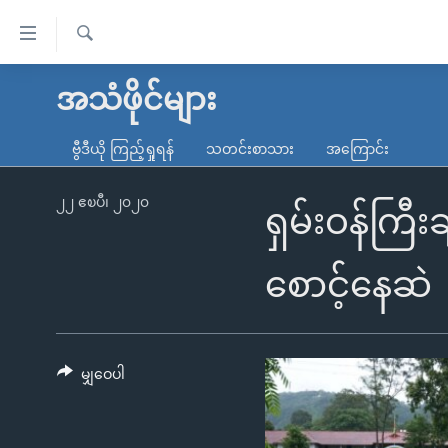
သုံး
ရ
ရှာဖွေ
လွယ်ကူ
မူလစာမျက်နှာ
အသံဖိုင်များ
ရ
စေ
မြန်မာ
လာ
ဗွီဒီယို ကြည့်ရှုရန်
သတင်းစာသား
အကြောင်း
သည့်
ဒ်
ကမ္ဘာ့သတင်းများ
Link
ဗွီဒီယို
နိုင်ငံတကာ
၂၂ ဧၿပီ၊ ၂၀၂၀
ရှမ်းဝန်ကြီ
များ
သတင်းလွတ်လပ်ခွင့်
အမေရိကန်
ပင်မ
ရပ်ဝန်းတခု လမ်းတခု အလွန်
တရုတ်
စောင့်နေဆဲ
အကြောင်းအရာ
အင်္ဂလိပ်စာလေ့လာမယ်
အစ္စရေး-ပါလက်စတိုင်း
သို့
အပတ်စဉ်ကဏ္ဍများ
အမေရိကန်သုံးအီဒီယံ
ကျော်
ကြည့်
မျှဝေပါ
ရေဒီယိုနှင့်ရုပ်သံ အချက်အလက်များ
မကြေးမုံရဲ့ အင်္ဂလိပ်စာ
ရေဒီယို
ရန်
ရေဒီယို/တီဗွီအစီအစဉ်
ရုပ်ရှင်ထဲက အင်္ဂလိပ်စာ
တီဗွီ
ပင်မ