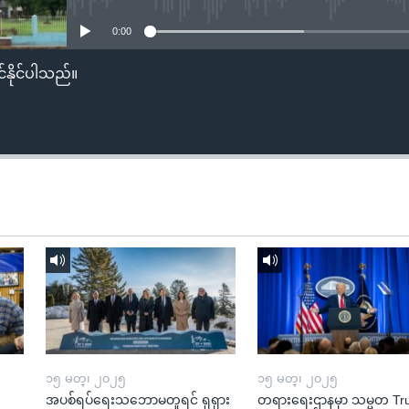
0:00
်နိုင်ပါသည်။
၁၅ မတ္၊ ၂၀၂၅
၁၅ မတ္၊ ၂၀၂၅
အပစ်ရပ်ရေးသဘောမတူရင် ရုရှား
တရားရေးဌာနမှာ သမ္မတ T