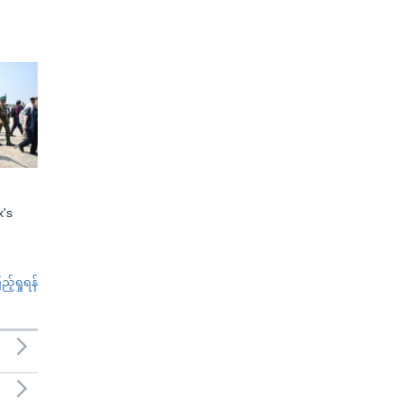
x's
်ရှုရန်