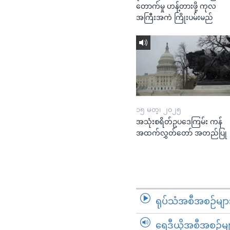
တောက်မှု ဟန့်တားဖို့ ကုလ
အကြီးအကဲ ကြိုးပမ်းမည်
၁၅ မတ္၊ ၂၀၂၅
အသုံးစရိတ်ဥပဒေကြမ်း ကန်
အထက်လွှတ်တော် အတည်ပြု
ရုပ်သံအစီအစဉ်မျာ
ရေဒီယိုအစီအစဉ်မျ