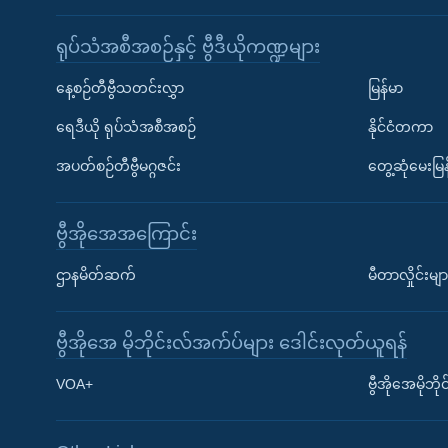
ရုပ်သံအစီအစဉ်နှင့် ဗွီဒီယိုကဏ္ဍများ
နေ့စဉ်တီဗွီသတင်းလွှာ
မြန်မာ
ရေဒီယို ရုပ်သံအစီအစဉ်
နိုင်ငံတကာ
အပတ်စဉ်တီဗွီမဂ္ဂဇင်း
တွေ့ဆုံမေးမြန
ဗွီအိုအေအကြောင်း
ဌာနမိတ်ဆက်
မီတာလှိုင်းမျာ
ဗွီအိုအေ မိုဘိုင်းလ်အက်ပ်များ ဒေါင်းလုတ်ယူရန်
Learning English
VOA+
ဗွီအိုအေမိုဘ
ဗွီအိုအေ လူမှုကွန်ယက်များ