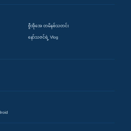
ဗွီအိုအေ တမိနစ်သတင်း
နော်သဇင်ရဲ့ Vlog
droid