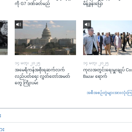
ကို G7 ဒဏ်ခတ်မည်
မိန့်ခွန်းပြော
၁၄ မတ္၊ ၂၀၂၅
၁၄ မတ္၊ ၂၀၂၅
အမေရိကန်အစိုးရဆက်လက်
ကုလအတွင်းရေးမှူးချုပ် Co
လည်ပတ်ရေး လွှတ်တော်အမတ်
Bazar ရောက်
တွေ ကြိုးပမ်း
အစီအစဉ်တွဲများအားလုံးကြည့
း
ား