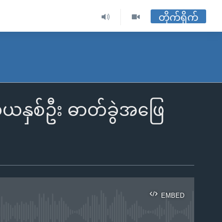
တိုက်ရိုက်
ံသယနှစ်ဦး ဓာတ်ခွဲအဖြေ
EMBED
ble