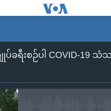
းချုပ်ခရီးစဉ်ပါ COVID-19 သ
No media source currently availa