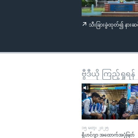
သုတပဒေသာ အင်္ဂလိပ်စာ
အ
ညွန်း
စာမျက်နှာ
သီးခြားခွဲထုတ်၍ နားဆင
သို့
ကျော်
ကြည့်
ရန်
ရှာဖွေ
ရန်
ဗွီဒီယို ကြည့်ရှုရန်
နေရာ
သို့
ကျော်
ရန်
၁၅ မတ္၊ ၂၀၂၅
ရိုဟင်ဂျာ အထောက်အပံ့ဖြတ်