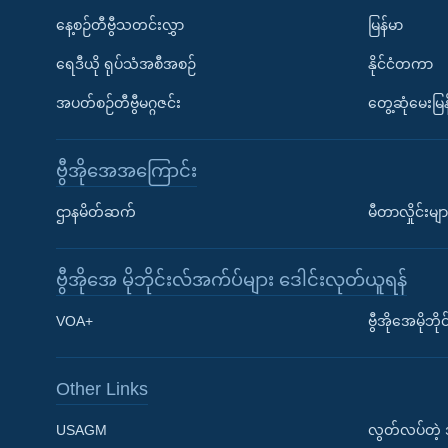
နေ့စဉ်တီဗွီသတင်းလွှာ
မြန်မာ
ရေဒီယို ရုပ်သံအစီအစဉ်
နိုင်ငံတကာ
အပတ်စဉ်တီဗွီမဂ္ဂဇင်း
တွေ့ဆုံမေးမြန
ဗွီအိုအေအကြောင်း
ဌာနမိတ်ဆက်
မီတာလှိုင်းမျာ
ဗွီအိုအေ မိုဘိုင်းလ်အက်ပ်များ ဒေါင်းလုတ်ယူရန်
Learning English
VOA+
ဗွီအိုအေမိုဘ
ဗွီအိုအေ လူမှုကွန်ယက်များ
Other Links
USAGM
လွတ်လပ်တဲ့