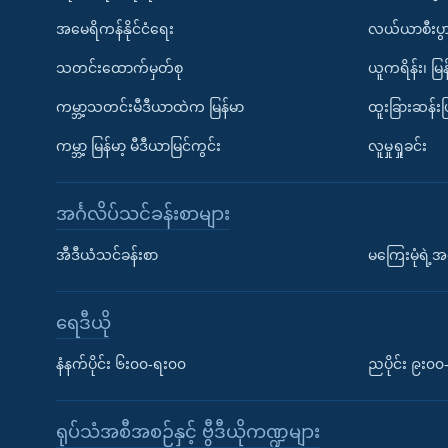
အမေရိကန်နိုင်ငံရေး
လယ်ယာစီးပွ
သတင်းထောက်မှတ်စု
ယူကရိန်း၊ မြန
ကမ္ဘာ့သတင်းမီဒီယာထဲက မြန်မာ
ထူးခြားဆန်း
ကမ္ဘာ့ မြန်မာ့ မီဒီယာမြင်ကွင်း
လူမှုရှုခင်း
အင်္ဂလိပ်သင်ခန်းစာများ
အီဒီယံသင်ခန်းစာ
မကြေးမုံရဲ့အင
ရေဒီယို
နံနက်ပိုင်း ၆း၀၀-ရး၀၀
ညပိုင်း ၉း၀
ရုပ်သံအစီအစဉ်နှင့် ဗွီဒီယိုကဏ္ဍများ