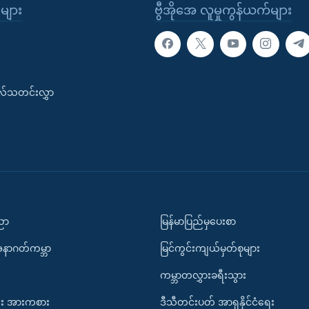
ုများ
ဗွီအိုအေ လူမှုကွန်ယက်များ
းလ်သတင်းလွှာ
ပညာ
မြန်မာပြည်မှပေးစာ
အနာဂတ်ကမ္ဘာ
မြင်ကွင်းကျယ်မှတ်စုများ
ကမ္ဘာတလွှားခရီးသွား
း အားကစား
ဒီသီတင်းပတ် အာရှနိုင်ငံရေး