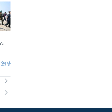
x's
်ရှုရန်