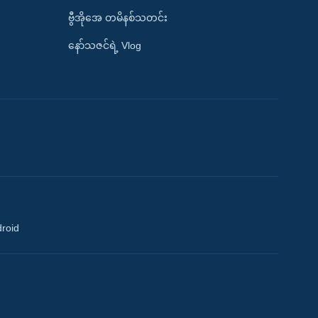
ဗွီအိုအေ တမိနစ်သတင်း
နော်သဇင်ရဲ့ Vlog
droid