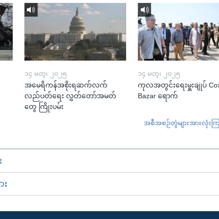
၁၄ မတ္၊ ၂၀၂၅
၁၄ မတ္၊ ၂၀၂၅
အမေရိကန်အစိုးရဆက်လက်
ကုလအတွင်းရေးမှူးချုပ် Co
လည်ပတ်ရေး လွှတ်တော်အမတ်
Bazar ရောက်
တွေ ကြိုးပမ်း
အစီအစဉ်တွဲများအားလုံးကြည့
း
ား