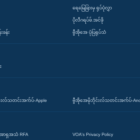
ရေမြေခြားမှ ရုပ်ပုံလွှာ
ပိုလီဂရပ်ဖ်.အင်ဖို
်းခန်း
ဗွီအိုအေ ပုံပြရုပ်သံ
း
ိုင်းလ်သတင်းအက်ပ်-Apple
ဗွီအိုအေမိုဘိုင်းလ်သတင်းအက်ပ်-An
 အာရှအသံ RFA
VOA's Privacy Policy