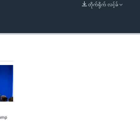
တိုက်ရိုက် လင့်ခ်
EMBED
rump