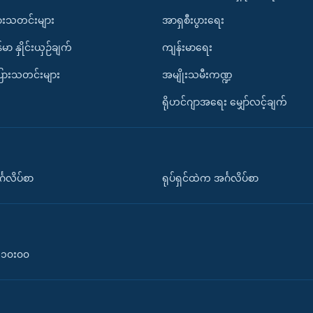
ားသတင်းများ
အာရှစီးပွားရေး
်မာ နှိုင်းယှဉ်ချက်
ကျန်းမာရေး
ပြားသတင်းများ
အမျိုးသမီးကဏ္ဍ
ရိုဟင်ဂျာအရေး မျှော်လင့်ချက်
်္ဂလိပ်စာ
ရုပ်ရှင်ထဲက အင်္ဂလိပ်စာ
၀-၁၀း၀၀