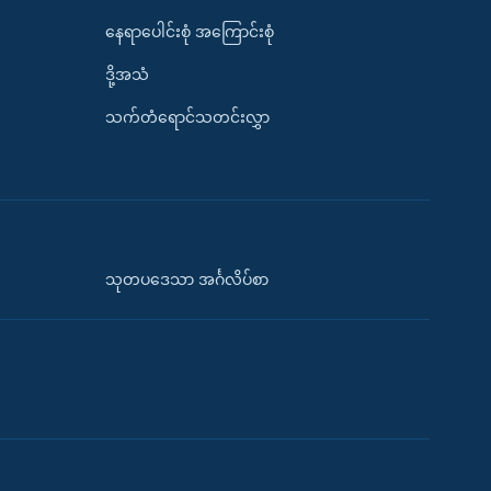
နေရာပေါင်းစုံ အကြောင်းစုံ
ဒို့အသံ
သက်တံရောင်သတင်းလွှာ
သုတပဒေသာ အင်္ဂလိပ်စာ