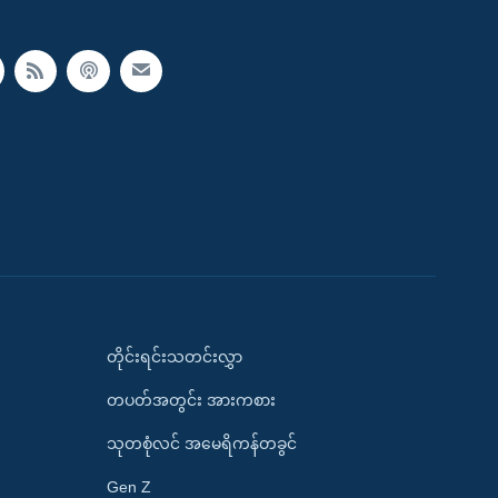
တိုင်းရင်းသတင်းလွှာ
တပတ်အတွင်း အားကစား
သုတစုံလင် အမေရိကန်တခွင်
Gen Z