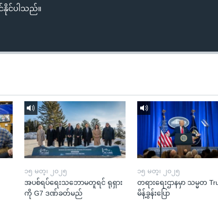
်နိုင်ပါသည်။
၁၅ မတ္၊ ၂၀၂၅
၁၅ မတ္၊ ၂၀၂၅
အပစ်ရပ်ရေးသဘောမတူရင် ရုရှား
တရားရေးဌာနမှာ သမ္မတ T
ကို G7 ဒဏ်ခတ်မည်
မိန့်ခွန်းပြော