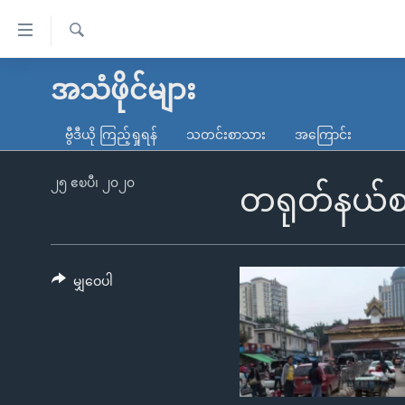
သုံး
ရ
ရှာဖွေ
လွယ်ကူ
မူလစာမျက်နှာ
အသံဖိုင်များ
ရ
စေ
မြန်မာ
လာ
ဗွီဒီယို ကြည့်ရှုရန်
သတင်းစာသား
အကြောင်း
သည့်
ဒ်
ကမ္ဘာ့သတင်းများ
Link
ဗွီဒီယို
နိုင်ငံတကာ
၂၅ ဧၿပီ၊ ၂၀၂၀
တရုတ်နယ်စပ
များ
သတင်းလွတ်လပ်ခွင့်
အမေရိကန်
ပင်မ
ရပ်ဝန်းတခု လမ်းတခု အလွန်
တရုတ်
အကြောင်းအရာ
အင်္ဂလိပ်စာလေ့လာမယ်
အစ္စရေး-ပါလက်စတိုင်း
မျှဝေပါ
သို့
အပတ်စဉ်ကဏ္ဍများ
အမေရိကန်သုံးအီဒီယံ
ကျော်
ကြည့်
ရေဒီယိုနှင့်ရုပ်သံ အချက်အလက်များ
မကြေးမုံရဲ့ အင်္ဂလိပ်စာ
ရေဒီယို
ရန်
ရေဒီယို/တီဗွီအစီအစဉ်
ရုပ်ရှင်ထဲက အင်္ဂလိပ်စာ
တီဗွီ
ပင်မ