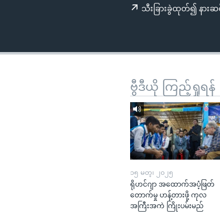
သုတပဒေသာ အင်္ဂလိပ်စာ
အ
သီးခြားခွဲထုတ်၍ နားဆင
ညွန်း
စာမျက်နှာ
သို့
ကျော်
ကြည့်
ရန်
ဗွီဒီယို ကြည့်ရှုရန်
ရှာဖွေ
ရန်
နေရာ
သို့
ကျော်
ရန်
၁၅ မတ္၊ ၂၀၂၅
ရိုဟင်ဂျာ အထောက်အပံ့ဖြတ်
တောက်မှု ဟန့်တားဖို့ ကုလ
အကြီးအကဲ ကြိုးပမ်းမည်