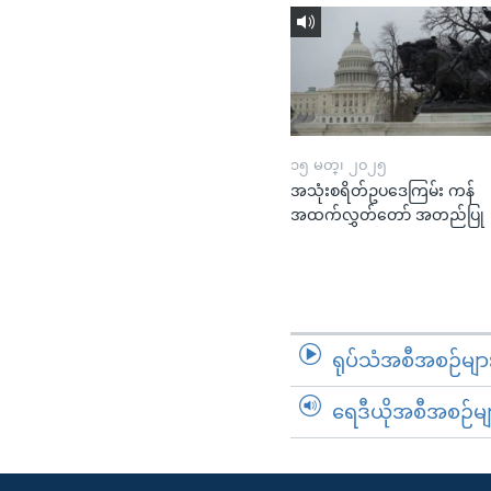
၁၅ မတ္၊ ၂၀၂၅
အသုံးစရိတ်ဥပဒေကြမ်း ကန်
အထက်လွှတ်တော် အတည်ပြု
ရုပ်သံအစီအစဉ်မျာ
ရေဒီယိုအစီအစဉ်မျ