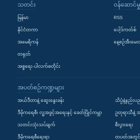
သတင်း
၀န်ဆောင်မှ
မြန်မာ
RSS
နိုင်ငံတကာ
ပေါ့ဒ်ကတ်စ်
အမေရိကန်
နေ့စဉ်အီးမေ
တရုတ်
အစ္စရေး-ပါလက်စတိုင်း
အပတ်စဉ်ကဏ္ဍများ
အယ်ဒီတာနဲ့ ဆွေးနွေးခန်း
သိပ္ပံနဲ့နည်း
ဒီမိုကရေစီ၊ လူ့အခွင့်အရေးနှင့် ခေတ်ပြိုင်ကမ္ဘာ
ဥတုရာသီနဲ့ 
သတင်းသုံးသပ်ချက်
စီးပွားရေး
ဒီမိုကရေစီရေးရာ
တပတ်အတွင်