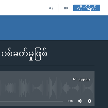
တိုက်ရိုက်
စ်ခတ်မှုဖြစ်
EMBED
ble
1:48