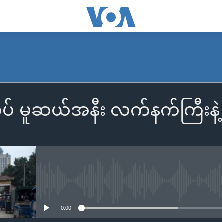
် မူဆယ်အနီး လက်နက်ကြီးနဲ့ ပ
No media source currently availa
0:00