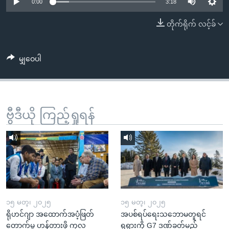
အ
0:00
3:18
သုတပဒေသာ အင်္ဂလိပ်စာ
ညွန်း
Learning English
တိုက်ရိုက် လင့်ခ်
စာမျက်နှာ
သို့
ဗွီအိုအေ လူမှုကွန်ယက်များ
ကျော်
မျှဝေပါ
ကြည့်
ရန်
ဘာသာစကားများ
ရှာဖွေ
ဗွီဒီယို ကြည့်ရှုရန်
ရန်
နေရာ
သို့
ကျော်
ရန်
၁၅ မတ္၊ ၂၀၂၅
၁၅ မတ္၊ ၂၀၂၅
ရိုဟင်ဂျာ အထောက်အပံ့ဖြတ်
အပစ်ရပ်ရေးသဘောမတူရင်
တောက်မှု ဟန့်တားဖို့ ကုလ
ရုရှားကို G7 ဒဏ်ခတ်မည်