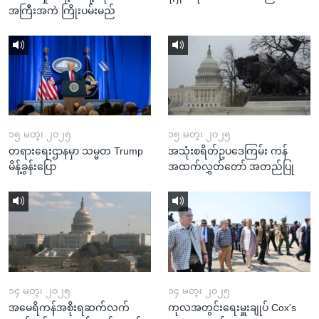
အကြီးအကဲ ကြိုးပမ်းမည်
၁၅ မတ္၊ ၂၀၂၅
၁၅ မတ္၊ ၂၀၂၅
တရားရေးဌာနမှာ သမ္မတ Trump
အသုံးစရိတ်ဥပဒေကြမ်း ကန်
မိန့်ခွန်းပြော
အထက်လွှတ်တော် အတည်ပြု
၁၄ မတ္၊ ၂၀၂၅
၁၄ မတ္၊ ၂၀၂၅
အမေရိကန်အစိုးရဆက်လက်
ကုလအတွင်းရေးမှူးချုပ် Cox's