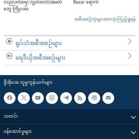
လည်ပတ်ရေး လွှတ်တော်အမတ်
Bazar ရောက်
တွေ ကြိုးပမ်း
အစီအစဉ်တွဲများအားလုံးကြည့်ရှုရန်
ရုပ်သံအစီအစဉ်များ
ရေဒီယိုအစီအစဉ်များ
ဗွီအိုအေ လူမှုကွန်ယက်များ
သတင်း
၀န်ဆောင်မှုများ