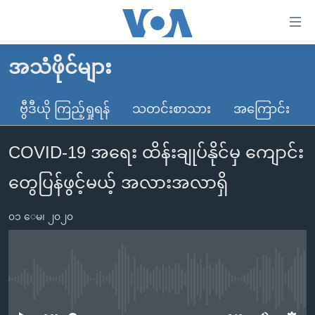
သုံး
ရ
လွယ်ကူ
အသံဖိုင်များ
မူလစာမျက်နှာ
စေ
မြန်မာ
ဗွီဒီယို ကြည့်ရှုရန်
သတင်းစာသား
အကြောင်း
သည့်
ကမ္ဘာ့သတင်းများ
Link
COVID-19 အရေး ထိန်းချုပ်နိုင်မှ ကျောင်း
ဗွီဒီယို
နိုင်ငံတကာ
များ
သတင်းလွတ်လပ်ခွင့်
အမေရိကန်
တွေပြန်ဖွင့်မယ့် အလားအလာရှိ
ပင်မ
ရပ်ဝန်းတခု လမ်းတခု အလွန်
တရုတ်
အကြောင်းအရာ
၀၁ ေမ၊ ၂၀၂၀
သို့
အင်္ဂလိပ်စာလေ့လာမယ်
အစ္စရေး-ပါလက်စတိုင်း
ကျော်
အပတ်စဉ်ကဏ္ဍများ
အမေရိကန်သုံးအီဒီယံ
ကြည့်
ရေဒီယိုနှင့်ရုပ်သံ အချက်အလက်များ
မကြေးမုံရဲ့ အင်္ဂလိပ်စာ
ရေဒီယို
ရန်
No media source currently available
ပင်မ
ရေဒီယို/တီဗွီအစီအစဉ်
ရုပ်ရှင်ထဲက အင်္ဂလိပ်စာ
တီဗွီ