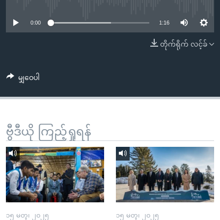
No media source currently available
အ
သုတပဒေသာ အင်္ဂလိပ်စာ
ညွန်း
Learning English
0:00
1:16
စာမျက်နှာ
သို့
ဗွီအိုအေ လူမှုကွန်ယက်များ
တိုက်ရိုက် လင့်ခ်
ကျော်
ကြည့်
မျှဝေပါ
ရန်
ဘာသာစကားများ
ရှာဖွေ
ရန်
နေရာ
ဗွီဒီယို ကြည့်ရှုရန်
သို့
ကျော်
ရန်
၁၅ မတ္၊ ၂၀၂၅
၁၅ မတ္၊ ၂၀၂၅