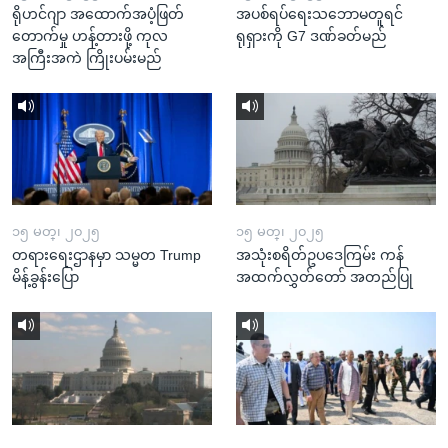
ရိုဟင်ဂျာ အထောက်အပံ့ဖြတ်
အပစ်ရပ်ရေးသဘောမတူရင်
တောက်မှု ဟန့်တားဖို့ ကုလ
ရုရှားကို G7 ဒဏ်ခတ်မည်
အကြီးအကဲ ကြိုးပမ်းမည်
၁၅ မတ္၊ ၂၀၂၅
၁၅ မတ္၊ ၂၀၂၅
တရားရေးဌာနမှာ သမ္မတ Trump
အသုံးစရိတ်ဥပဒေကြမ်း ကန်
မိန့်ခွန်းပြော
အထက်လွှတ်တော် အတည်ပြု