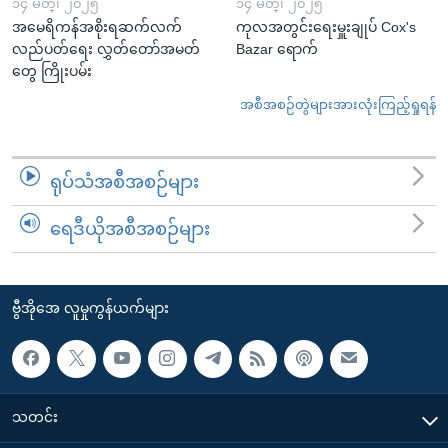
၁၄ မတ္၊ ၂၀၂၅
၁၄ မတ္၊ ၂၀၂၅
အမေရိကန်အစိုးရဆက်လက်
ကုလအတွင်းရေးမှူးချုပ် Cox's
လည်ပတ်ရေး လွှတ်တော်အမတ်
Bazar ရောက်
တွေ ကြိုးပမ်း
အစီအစဉ်တွဲများအားလုံးကြည့်ရှုရန်
ရုပ်သံအစီအစဉ်များ
ရေဒီယိုအစီအစဉ်များ
ဗွီအိုအေ လူမှုကွန်ယက်များ
သတင်း