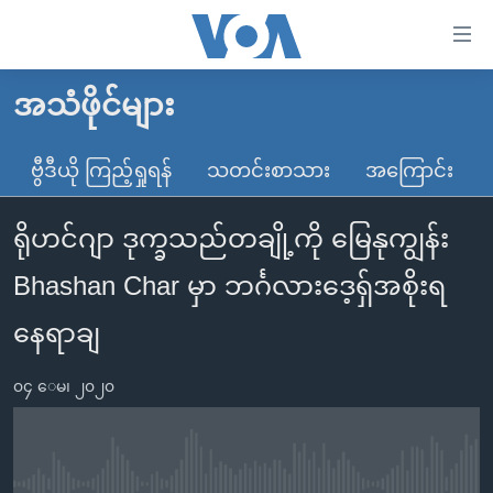
သုံး
ရ
လွယ်ကူ
အသံဖိုင်များ
မူလစာမျက်နှာ
စေ
မြန်မာ
ဗွီဒီယို ကြည့်ရှုရန်
သတင်းစာသား
အကြောင်း
သည့်
ကမ္ဘာ့သတင်းများ
Link
ရိုဟင်ဂျာ ဒုက္ခသည်တချို့ကို မြေနုကျွန်း
ဗွီဒီယို
နိုင်ငံတကာ
များ
သတင်းလွတ်လပ်ခွင့်
အမေရိကန်
Bhashan Char မှာ ဘင်္ဂလားဒေ့ရှ်အစိုးရ
ပင်မ
ရပ်ဝန်းတခု လမ်းတခု အလွန်
တရုတ်
အကြောင်းအရာ
နေရာချ
သို့
အင်္ဂလိပ်စာလေ့လာမယ်
အစ္စရေး-ပါလက်စတိုင်း
ကျော်
၀၄ ေမ၊ ၂၀၂၀
အပတ်စဉ်ကဏ္ဍများ
အမေရိကန်သုံးအီဒီယံ
ကြည့်
ရေဒီယိုနှင့်ရုပ်သံ အချက်အလက်များ
မကြေးမုံရဲ့ အင်္ဂလိပ်စာ
ရေဒီယို
ရန်
ပင်မ
ရေဒီယို/တီဗွီအစီအစဉ်
ရုပ်ရှင်ထဲက အင်္ဂလိပ်စာ
တီဗွီ