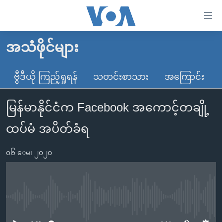
သုံး
ရ
လွယ်ကူ
အသံဖိုင်များ
မူလစာမျက်နှာ
စေ
မြန်မာ
ဗွီဒီယို ကြည့်ရှုရန်
သတင်းစာသား
အကြောင်း
သည့်
ကမ္ဘာ့သတင်းများ
Link
မြန်မာနိုင်ငံက Facebook အကောင့်တချို့
ဗွီဒီယို
နိုင်ငံတကာ
များ
သတင်းလွတ်လပ်ခွင့်
အမေရိကန်
ထပ်မံ အပိတ်ခံရ
ပင်မ
ရပ်ဝန်းတခု လမ်းတခု အလွန်
တရုတ်
အကြောင်းအရာ
၀၆ ေမ၊ ၂၀၂၀
သို့
အင်္ဂလိပ်စာလေ့လာမယ်
အစ္စရေး-ပါလက်စတိုင်း
ကျော်
အပတ်စဉ်ကဏ္ဍများ
အမေရိကန်သုံးအီဒီယံ
ကြည့်
ရေဒီယိုနှင့်ရုပ်သံ အချက်အလက်များ
မကြေးမုံရဲ့ အင်္ဂလိပ်စာ
ရေဒီယို
ရန်
No media source currently available
ပင်မ
ရေဒီယို/တီဗွီအစီအစဉ်
ရုပ်ရှင်ထဲက အင်္ဂလိပ်စာ
တီဗွီ