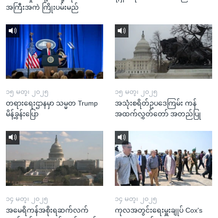
အကြီးအကဲ ကြိုးပမ်းမည်
၁၅ မတ္၊ ၂၀၂၅
၁၅ မတ္၊ ၂၀၂၅
တရားရေးဌာနမှာ သမ္မတ Trump
အသုံးစရိတ်ဥပဒေကြမ်း ကန်
မိန့်ခွန်းပြော
အထက်လွှတ်တော် အတည်ပြု
၁၄ မတ္၊ ၂၀၂၅
၁၄ မတ္၊ ၂၀၂၅
အမေရိကန်အစိုးရဆက်လက်
ကုလအတွင်းရေးမှူးချုပ် Cox's