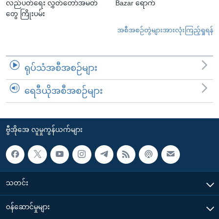
လည်ပတ်ရေး လွှတ်တော်အမတ်
Bazar ရောက်
တွေ ကြိုးပမ်း
အစီအစဉ်တွဲများအားလုံးကြည့်ရှုရန်
ရုပ်သံအစီအစဉ်များ
ရေဒီယိုအစီအစဉ်များ
ဗွီအိုအေ လူမှုကွန်ယက်များ
သတင်း
၀န်ဆောင်မှုများ