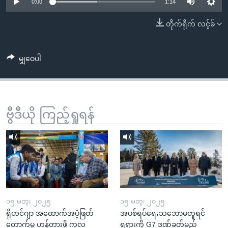
အ
0:00
1:14
သုတပဒေသာ အင်္ဂလိပ်စာ
ညွန်း
Learning English
တိုက်ရိုက် လင့်ခ်
စာမျက်နှာ
သို့
ဗွီအိုအေ လူမှုကွန်ယက်များ
ကျော်
မျှဝေပါ
ကြည့်
ရန်
ဘာသာစကားများ
ရှာဖွေ
ဗွီဒီယို ကြည့်ရှုရန်
ရန်
နေရာ
သို့
ကျော်
ရန်
၁၅ မတ္၊ ၂၀၂၅
၁၅ မတ္၊ ၂၀၂၅
ရိုဟင်ဂျာ အထောက်အပံ့ဖြတ်
အပစ်ရပ်ရေးသဘောမတူရင်
တောက်မှု ဟန့်တားဖို့ ကုလ
ရုရှားကို G7 ဒဏ်ခတ်မည်