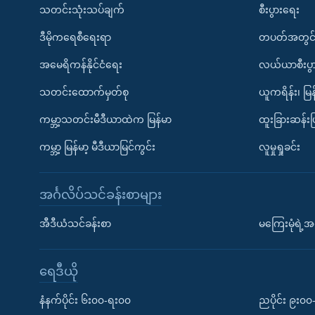
သတင်းသုံးသပ်ချက်
စီးပွားရေး
ဒီမိုကရေစီရေးရာ
တပတ်အတွင်
အမေရိကန်နိုင်ငံရေး
လယ်ယာစီးပွ
သတင်းထောက်မှတ်စု
ယူကရိန်း၊ မြန
ကမ္ဘာ့သတင်းမီဒီယာထဲက မြန်မာ
ထူးခြားဆန်း
ကမ္ဘာ့ မြန်မာ့ မီဒီယာမြင်ကွင်း
လူမှုရှုခင်း
အင်္ဂလိပ်သင်ခန်းစာများ
အီဒီယံသင်ခန်းစာ
မကြေးမုံရဲ့အင
ရေဒီယို
နံနက်ပိုင်း ၆း၀၀-ရး၀၀
ညပိုင်း ၉း၀