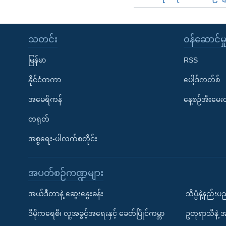
သတင်း
၀န်ဆောင်မှ
မြန်မာ
RSS
နိုင်ငံတကာ
ပေါ့ဒ်ကတ်စ်
အမေရိကန်
နေ့စဉ်အီးမေ
တရုတ်
အစ္စရေး-ပါလက်စတိုင်း
အပတ်စဉ်ကဏ္ဍများ
အယ်ဒီတာနဲ့ ဆွေးနွေးခန်း
သိပ္ပံနဲ့နည်း
ဒီမိုကရေစီ၊ လူ့အခွင့်အရေးနှင့် ခေတ်ပြိုင်ကမ္ဘာ
ဥတုရာသီနဲ့ 