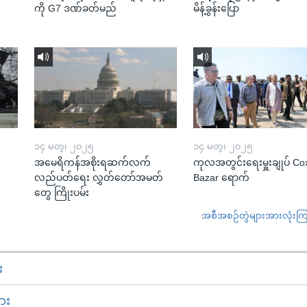
ကို G7 ဒဏ်ခတ်မည်
မိန့်ခွန်းပြော
၁၄ မတ္၊ ၂၀၂၅
၁၄ မတ္၊ ၂၀၂၅
အမေရိကန်အစိုးရဆက်လက်
ကုလအတွင်းရေးမှူးချုပ် Co
လည်ပတ်ရေး လွှတ်တော်အမတ်
Bazar ရောက်
တွေ ကြိုးပမ်း
အစီအစဉ်တွဲများအားလုံးကြည့
း
ား