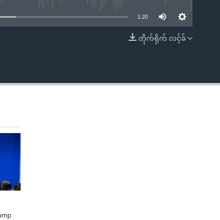
1:20
တိုက်ရိုက် လင့်ခ်
EMBED
rump