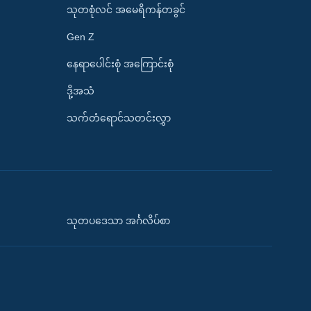
သုတစုံလင် အမေရိကန်တခွင်
Gen Z
နေရာပေါင်းစုံ အကြောင်းစုံ
ဒို့အသံ
သက်တံရောင်သတင်းလွှာ
သုတပဒေသာ အင်္ဂလိပ်စာ