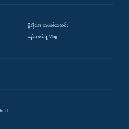
ဗွီအိုအေ တမိနစ်သတင်း
နော်သဇင်ရဲ့ Vlog
droid