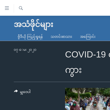
သုံး
ရ
ရှာဖွေ
လွယ်ကူ
မူလစာမျက်နှာ
အသံဖိုင်များ
ရ
စေ
မြန်မာ
လာ
ဗွီဒီယို ကြည့်ရှုရန်
သတင်းစာသား
အကြောင်း
သည့်
ဒ်
ကမ္ဘာ့သတင်းများ
Link
ဗွီဒီယို
နိုင်ငံတကာ
၀၇ ေမ၊ ၂၀၂၀
COVID-19 တ
များ
သတင်းလွတ်လပ်ခွင့်
အမေရိကန်
ပင်မ
ရပ်ဝန်းတခု လမ်းတခု အလွန်
တရုတ်
ကွား
အကြောင်းအရာ
အင်္ဂလိပ်စာလေ့လာမယ်
အစ္စရေး-ပါလက်စတိုင်း
သို့
အပတ်စဉ်ကဏ္ဍများ
အမေရိကန်သုံးအီဒီယံ
ကျော်
ကြည့်
မျှဝေပါ
ရေဒီယိုနှင့်ရုပ်သံ အချက်အလက်များ
မကြေးမုံရဲ့ အင်္ဂလိပ်စာ
ရေဒီယို
ရန်
ရေဒီယို/တီဗွီအစီအစဉ်
ရုပ်ရှင်ထဲက အင်္ဂလိပ်စာ
တီဗွီ
ပင်မ