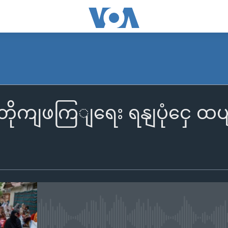
ိုကျဖကြျရေး ရနျပုံငှေ ထပျတ
No media source currently availa