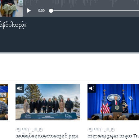
0:00
်နိုင်ပါသည်။
၁၅ မတ္၊ ၂၀၂၅
၁၅ မတ္၊ ၂၀၂၅
အပစ်ရပ်ရေးသဘောမတူရင် ရုရှား
တရားရေးဌာနမှာ သမ္မတ T