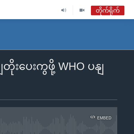
တိုက်ရိုက်
ဗွီအိုအေ မြန်မာနံနက်ခင်း
တိုက်ရိုက်ထုတ်လွှင့်မှု
အစီအစဉ်များ
ိုးပေးကွဖို့ WHO ပနျ
ဗွီအိုအေ မြန်မာနံနက်ခင်း
ရေဒီယိုတိုက်ရိုက်နားဆင်ရန်
EMBED
ble