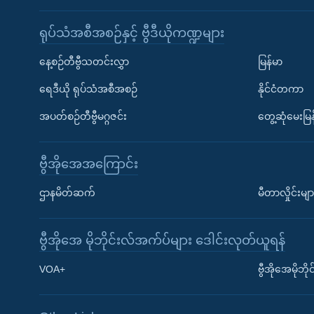
ရုပ်သံအစီအစဉ်နှင့် ဗွီဒီယိုကဏ္ဍများ
နေ့စဉ်တီဗွီသတင်းလွှာ
မြန်မာ
ရေဒီယို ရုပ်သံအစီအစဉ်
နိုင်ငံတကာ
အပတ်စဉ်တီဗွီမဂ္ဂဇင်း
တွေ့ဆုံမေးမြန
ဗွီအိုအေအကြောင်း
ဌာနမိတ်ဆက်
မီတာလှိုင်းမျာ
ဗွီအိုအေ မိုဘိုင်းလ်အက်ပ်များ ဒေါင်းလုတ်ယူရန်
Learning English
VOA+
ဗွီအိုအေမိုဘ
ဗွီအိုအေ လူမှုကွန်ယက်များ