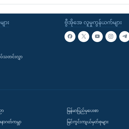
ုများ
ဗွီအိုအေ လူမှုကွန်ယက်များ
းလ်သတင်းလွှာ
ပညာ
မြန်မာပြည်မှပေးစာ
အနာဂတ်ကမ္ဘာ
မြင်ကွင်းကျယ်မှတ်စုများ