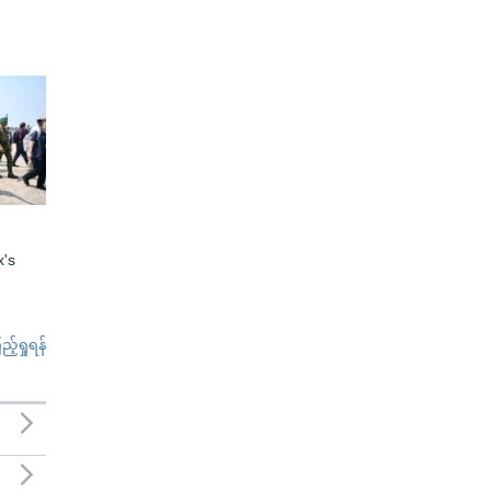
x's
်ရှုရန်