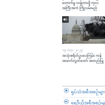
တောက်မှု ဟန့်တားဖို့ ကုလ
အကြီးအကဲ ကြိုးပမ်းမည်
၁၅ မတ္၊ ၂၀၂၅
အသုံးစရိတ်ဥပဒေကြမ်း ကန်
အထက်လွှတ်တော် အတည်ပြု
ရုပ်သံအစီအစဉ်မျာ
ရေဒီယိုအစီအစဉ်မျ