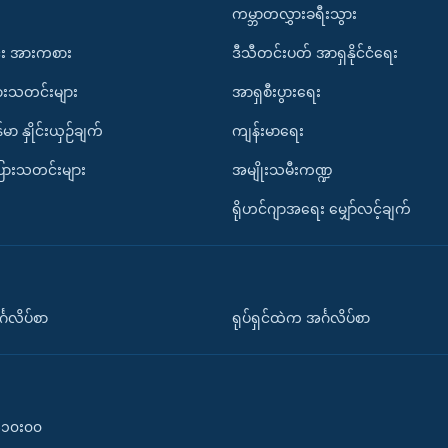
ကမ္ဘာတလွှားခရီးသွား
း အားကစား
ဒီသီတင်းပတ် အာရှနိုင်ငံရေး
ားသတင်းများ
အာရှစီးပွားရေး
်မာ နှိုင်းယှဉ်ချက်
ကျန်းမာရေး
ပြားသတင်းများ
အမျိုးသမီးကဏ္ဍ
ရိုဟင်ဂျာအရေး မျှော်လင့်ချက်
်္ဂလိပ်စာ
ရုပ်ရှင်ထဲက အင်္ဂလိပ်စာ
၀-၁၀း၀၀