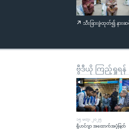
သုတပဒေသာ အင်္ဂလိပ်စာ
အ
ညွန်း
စာမျက်နှာ
သီးခြားခွဲထုတ်၍ နားဆင
သို့
ကျော်
ကြည့်
ရန်
ရှာဖွေ
ရန်
ဗွီဒီယို ကြည့်ရှုရန်
နေရာ
သို့
ကျော်
ရန်
၁၅ မတ္၊ ၂၀၂၅
ရိုဟင်ဂျာ အထောက်အပံ့ဖြတ်