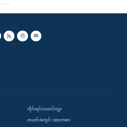
တိုင်းရင်းသတင်းလွှာ
တပတ်အတွင်း အားကစား