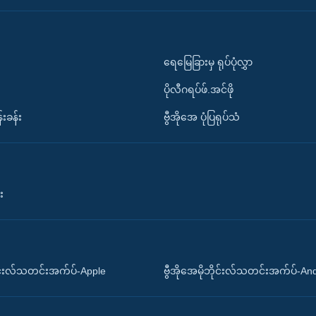
ရေမြေခြားမှ ရုပ်ပုံလွှာ
ပိုလီဂရပ်ဖ်.အင်ဖို
်းခန်း
ဗွီအိုအေ ပုံပြရုပ်သံ
း
ိုင်းလ်သတင်းအက်ပ်-Apple
ဗွီအိုအေမိုဘိုင်းလ်သတင်းအက်ပ်-An