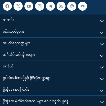
သတင်း
၀န်ဆောင်မှုများ
အပတ်စဉ်ကဏ္ဍများ
အင်္ဂလိပ်သင်ခန်းစာများ
ရေဒီယို
ရုပ်သံအစီအစဉ်နှင့် ဗွီဒီယိုကဏ္ဍများ
ဗွီအိုအေအကြောင်း
ဗွီအိုအေ မိုဘိုင်းလ်အက်ပ်များ ဒေါင်းလုတ်ယူရန်