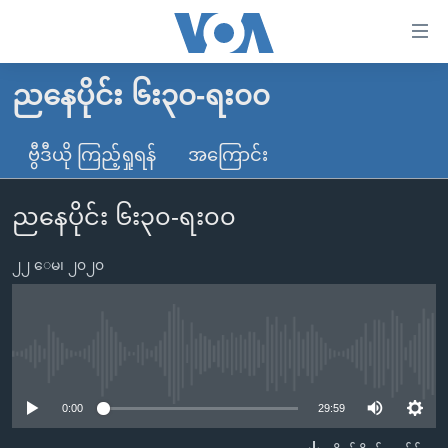
သုံး
ရ
လွယ်ကူ
ညနေပိုင်း ၆း၃၀-ရး၀၀
မူလစာမျက်နှာ
စေ
မြန်မာ
ဗွီဒီယို ကြည့်ရှုရန်
အကြောင်း
သည့်
ကမ္ဘာ့သတင်းများ
Link
ညနေပိုင်း ၆း၃၀-ရး၀၀
ဗွီဒီယို
နိုင်ငံတကာ
များ
သတင်းလွတ်လပ်ခွင့်
အမေရိကန်
ပင်မ
၂၂ ေမ၊ ၂၀၂၀
ရပ်ဝန်းတခု လမ်းတခု အလွန်
တရုတ်
အကြောင်းအရာ
သို့
အင်္ဂလိပ်စာလေ့လာမယ်
အစ္စရေး-ပါလက်စတိုင်း
ကျော်
အပတ်စဉ်ကဏ္ဍများ
အမေရိကန်သုံးအီဒီယံ
No media source currently available
ကြည့်
ရေဒီယိုနှင့်ရုပ်သံ အချက်အလက်များ
မကြေးမုံရဲ့ အင်္ဂလိပ်စာ
ရေဒီယို
ရန်
0:00
29:59
ပင်မ
ရေဒီယို/တီဗွီအစီအစဉ်
ရုပ်ရှင်ထဲက အင်္ဂလိပ်စာ
တီဗွီ