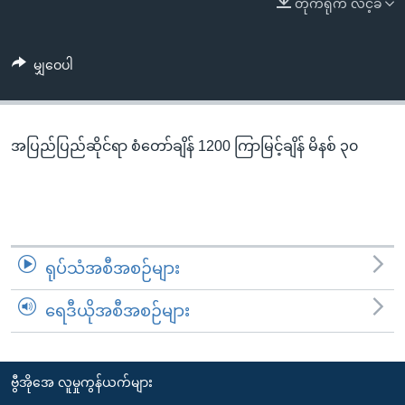
တိုက်ရိုက် လင့်ခ်
အ
သုတပဒေသာ အင်္ဂလိပ်စာ
ညွန်း
Learning English
စာမျက်နှာ
မျှဝေပါ
သို့
ဗွီအိုအေ လူမှုကွန်ယက်များ
ကျော်
ကြည့်
အပြည်ပြည်ဆိုင်ရာ စံတော်ချိန် 1200 ကြာမြင့်ချိန် မိနစ် ၃၀
ရန်
ဘာသာစကားများ
ရှာဖွေ
ရန်
နေရာ
သို့
ရုပ်သံအစီအစဉ်များ
ကျော်
ရန်
ရေဒီယိုအစီအစဉ်များ
ဗွီအိုအေ လူမှုကွန်ယက်များ