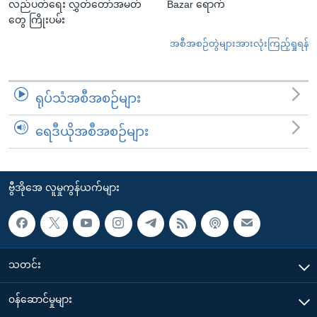
လည်ပတ်ရေး လွှတ်တော်အမတ်
Bazar ရောက်
တွေ ကြိုးပမ်း
အစီအစဉ်တွဲများအားလုံးကြည့်ရှုရန်
ရုပ်သံအစီအစဉ်များ
ရေဒီယိုအစီအစဉ်များ
ဗွီအိုအေ လူမှုကွန်ယက်များ
သတင်း
၀န်ဆောင်မှုများ