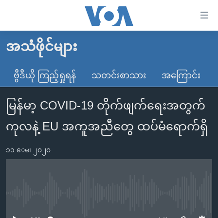
သုံး
ရ
လွယ်ကူ
အသံဖိုင်များ
မူလစာမျက်နှာ
စေ
မြန်မာ
ဗွီဒီယို ကြည့်ရှုရန်
သတင်းစာသား
အကြောင်း
သည့်
ကမ္ဘာ့သတင်းများ
Link
မြန်မာ့ COVID-19 တိုက်ဖျက်ရေးအတွက်
ဗွီဒီယို
နိုင်ငံတကာ
များ
သတင်းလွတ်လပ်ခွင့်
အမေရိကန်
ကုလနဲ့ EU အကူအညီတွေ ထပ်မံရောက်ရှိ
ပင်မ
ရပ်ဝန်းတခု လမ်းတခု အလွန်
တရုတ်
အကြောင်းအရာ
၁၁ ေမ၊ ၂၀၂၀
သို့
အင်္ဂလိပ်စာလေ့လာမယ်
အစ္စရေး-ပါလက်စတိုင်း
ကျော်
အပတ်စဉ်ကဏ္ဍများ
အမေရိကန်သုံးအီဒီယံ
ကြည့်
ရေဒီယိုနှင့်ရုပ်သံ အချက်အလက်များ
မကြေးမုံရဲ့ အင်္ဂလိပ်စာ
ရေဒီယို
ရန်
No media source currently available
ပင်မ
ရေဒီယို/တီဗွီအစီအစဉ်
ရုပ်ရှင်ထဲက အင်္ဂလိပ်စာ
တီဗွီ