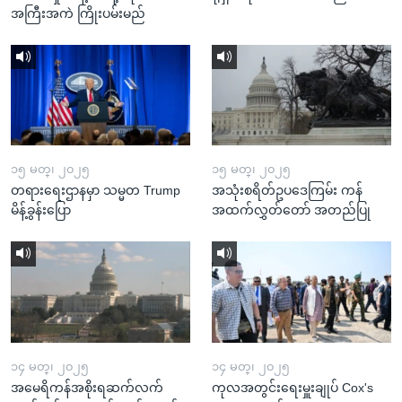
အကြီးအကဲ ကြိုးပမ်းမည်
၁၅ မတ္၊ ၂၀၂၅
၁၅ မတ္၊ ၂၀၂၅
တရားရေးဌာနမှာ သမ္မတ Trump
အသုံးစရိတ်ဥပဒေကြမ်း ကန်
မိန့်ခွန်းပြော
အထက်လွှတ်တော် အတည်ပြု
၁၄ မတ္၊ ၂၀၂၅
၁၄ မတ္၊ ၂၀၂၅
အမေရိကန်အစိုးရဆက်လက်
ကုလအတွင်းရေးမှူးချုပ် Cox's