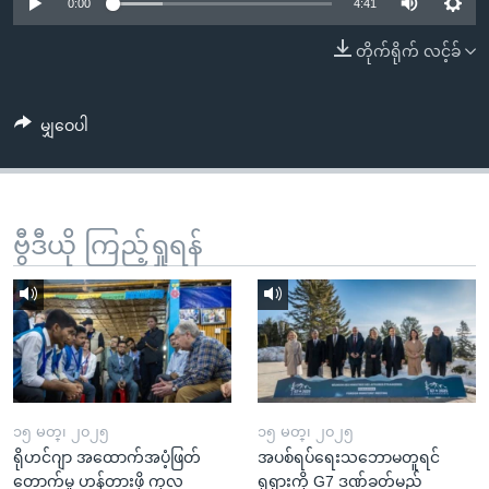
အ
0:00
4:41
သုတပဒေသာ အင်္ဂလိပ်စာ
ညွန်း
Learning English
တိုက်ရိုက် လင့်ခ်
စာမျက်နှာ
သို့
ဗွီအိုအေ လူမှုကွန်ယက်များ
ကျော်
မျှဝေပါ
ကြည့်
ရန်
ဘာသာစကားများ
ရှာဖွေ
ဗွီဒီယို ကြည့်ရှုရန်
ရန်
နေရာ
သို့
ကျော်
ရန်
၁၅ မတ္၊ ၂၀၂၅
၁၅ မတ္၊ ၂၀၂၅
ရိုဟင်ဂျာ အထောက်အပံ့ဖြတ်
အပစ်ရပ်ရေးသဘောမတူရင်
တောက်မှု ဟန့်တားဖို့ ကုလ
ရုရှားကို G7 ဒဏ်ခတ်မည်