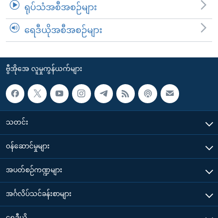
ရုပ်သံအစီအစဉ်များ
ရေဒီယိုအစီအစဉ်များ
ဗွီအိုအေ လူမှုကွန်ယက်များ
သတင်း
၀န်ဆောင်မှုများ
အပတ်စဉ်ကဏ္ဍများ
အင်္ဂလိပ်သင်ခန်းစာများ
ရေဒီယို