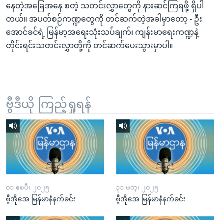
နေတဲ့အခြေအနေ စတဲ့ သတင်းလွှာတွေကို နားဆင်ကြရဖို့ ရှိပါ
တယ်။ အပတ်စဉ်ကဏ္ဍတွေကို တင်ဆက်တဲ့အခါမှာတော့ - ဦး
အောင်ခင်ရဲ့ မြန်မာ့အရေးသုံးသပ်ချက်၊ ကျန်းမာရေးကဏ္ဍနဲ့
တိုင်းရင်းသတင်းလွှာတို့ကို တင်ဆက်ပေးသွားမှာပါ။
ဗွီဒီယို ကြည့်ရှုရန်
၀၁ ဧၿပီ၊ ၂၀၂၅
၃၁ မတ္၊ ၂၀၂၅
ဗွီအိုအေ မြန်မာနံနက်ခင်း
ဗွီအိုအေ မြန်မာနံနက်ခင်း