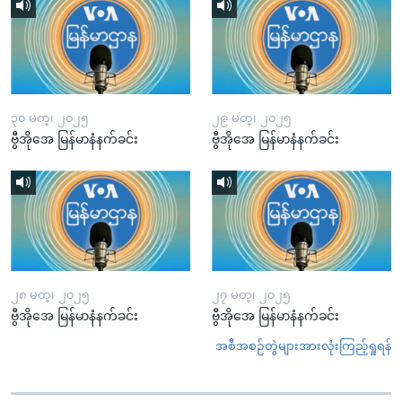
၃၀ မတ္၊ ၂၀၂၅
၂၉ မတ္၊ ၂၀၂၅
ဗွီအိုအေ မြန်မာနံနက်ခင်း
ဗွီအိုအေ မြန်မာနံနက်ခင်း
၂၈ မတ္၊ ၂၀၂၅
၂၇ မတ္၊ ၂၀၂၅
ဗွီအိုအေ မြန်မာနံနက်ခင်း
ဗွီအိုအေ မြန်မာနံနက်ခင်း
အစီအစဉ်တွဲများအားလုံးကြည့်ရှုရန်