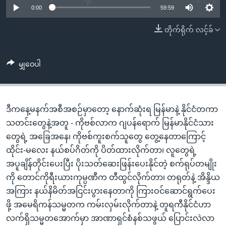
အ
0:00
59:59
သုတပဒေသာ အင်္ဂလိပ်စာ
ညွန်း
Learning English
တိုက်ရိုက် လင့်ခ်
စာမျက်နှာ
သို့
ဗွီအိုအေ လူမှုကွန်ယက်များ
ကျော်
မျှဝေပါ
ကြည့်
ရန်
ဘာသာစကားများ
ရှာဖွေ
ဒီကနေ့မနက်အစီအစဉ်မှာတော့ နောက်ဆုံးရ မြန်မာနဲ့ နိုင်ငံတကာ
ရန်
သတင်းတွေနဲ့အတူ - ကိုဗစ်လာက ဂျပန်ရောက် မြန်မာနိုင်ငံသား
နေရာ
တွေရဲ့ အခြေအနေ၊ ကိုဗစ်ကူးစက်သူတွေ တွေ့နေတာကြောင့်
သို့
ထိုင်း-မလေး နယ်စပ်ဂိတ်ကို ပိတ်ထားလိုက်တာ၊ လူတွေရဲ့
ကျော်
အပူချိန်တိုင်းပေးပြီး ပိုးသတ်ဆေးဖြန်းပေးနိုင်တဲ့ စက်ရုပ်တမျိုး
ရန်
ကို တောင်ကိုရီးယားကုမ္ပဏီက တီထွင်လိုက်တာ၊ တရုတ်နဲ့ အိန္ဒိယ
အကြား နယ်နိမိတ်အငြင်းပွားနေတာကို ကြားဝင်ဆောင်ရွက်ပေး
ဖို့ အမေရိကန်သမ္မတက ကမ်းလှမ်းလိုက်တာနဲ့ တူရကီနိုင်ငံဟာ
လက်ရှိသမ္မတအောက်မှာ အာဏာရှင်စံနစ်သဖွယ် ပြောင်းလဲလာ