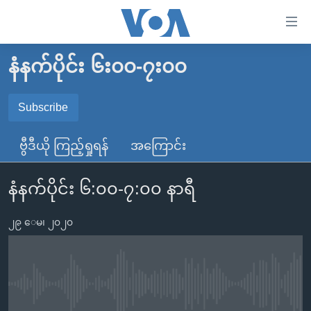
သုံး
ရ
လွယ်ကူ
နံနက်ပိုင်း ၆း၀၀-၇း၀၀
မူလစာမျက်နှာ
စေ
မြန်မာ
Subscribe
သည့်
SUBSCRIBE
ကမ္ဘာ့သတင်းများ
Link
ဗွီဒီယို ကြည့်ရှုရန်
အကြောင်း
ဗွီဒီယို
နိုင်ငံတကာ
များ
Spotify
သတင်းလွတ်လပ်ခွင့်
အမေရိကန်
ပင်မ
နံနက်ပိုင်း ၆:၀၀-၇:၀၀ နာရီ
ရပ်ဝန်းတခု လမ်းတခု အလွန်
တရုတ်
အကြောင်းအရာ
ရယူရန်
သို့
၂၉ ေမ၊ ၂၀၂၀
အင်္ဂလိပ်စာလေ့လာမယ်
အစ္စရေး-ပါလက်စတိုင်း
ကျော်
အပတ်စဉ်ကဏ္ဍများ
အမေရိကန်သုံးအီဒီယံ
ကြည့်
ရေဒီယိုနှင့်ရုပ်သံ အချက်အလက်များ
မကြေးမုံရဲ့ အင်္ဂလိပ်စာ
ရေဒီယို
ရန်
No media source currently available
ပင်မ
ရေဒီယို/တီဗွီအစီအစဉ်
ရုပ်ရှင်ထဲက အင်္ဂလိပ်စာ
တီဗွီ