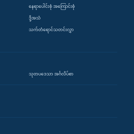
နေရာပေါင်းစုံ အကြောင်းစုံ
ဒို့အသံ
သက်တံရောင်သတင်းလွှာ
သုတပဒေသာ အင်္ဂလိပ်စာ