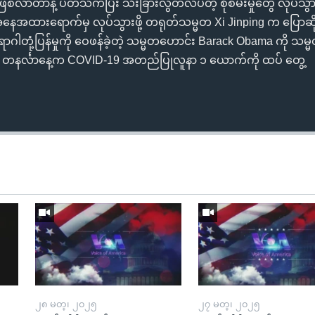
 စဖြစ်လာတာနဲ့ ပတ်သက်ပြီး သီးခြားလွတ်လပ်တဲ့ စုံစမ်းမှုတွေ လုပ်သွား
တဲ့ အနေအထားရောက်မှ လုပ်သွားဖို့ တရုတ်သမ္မတ Xi Jinping က ပြောဆ
ာဂါတုံ့ပြန်မှုကို ဝေဖန်ခဲ့တဲ့ သမ္မတဟောင်း Barack Obama ကို သမ
င်ငံမှာ တနင်္လာနေ့က COVID-19 အတည်ပြုလူနာ ၁ ယောက်ကို ထပ် တွေ့
၂၈ မတ္၊ ၂၀၂၅
၂၇ မတ္၊ ၂၀၂၅