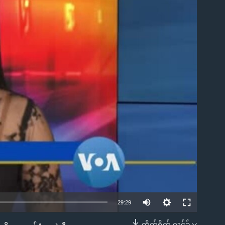
ble
29:29
တိုက်ရိုက် လင့်ခ်