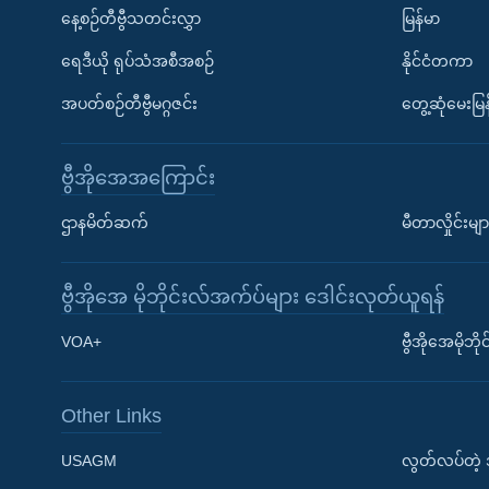
နေ့စဉ်တီဗွီသတင်းလွှာ
မြန်မာ
ရေဒီယို ရုပ်သံအစီအစဉ်
နိုင်ငံတကာ
အပတ်စဉ်တီဗွီမဂ္ဂဇင်း
တွေ့ဆုံမေးမြန
ဗွီအိုအေအကြောင်း
ဌာနမိတ်ဆက်
မီတာလှိုင်းမျာ
ဗွီအိုအေ မိုဘိုင်းလ်အက်ပ်များ ဒေါင်းလုတ်ယူရန်
Learning English
VOA+
ဗွီအိုအေမိုဘ
ဗွီအိုအေ လူမှုကွန်ယက်များ
Other Links
USAGM
လွတ်လပ်တဲ့