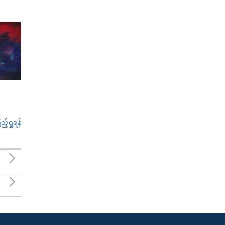
်ရှုရန်