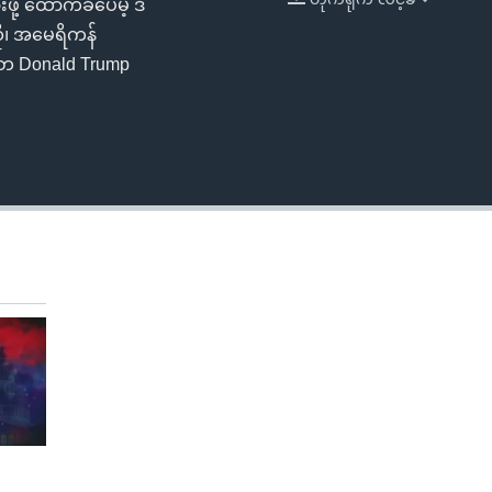
ဖို့ ထောက်ခံပေမဲ့ ဒီ
EMBED
ို၊ အမေရိကန်
္မတ Donald Trump