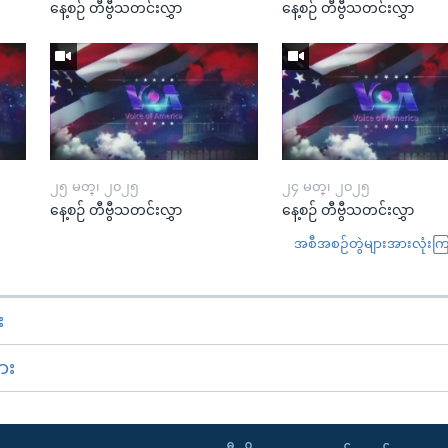
နေ့စဉ် တီဗွီသတင်းလွှာ
နေ့စဉ် တီဗွီသတင်းလွှာ
၂၅ မတ္၊ ၂၀၂၅
၂၄ မတ္၊ ၂၀၂၅
နေ့စဉ် တီဗွီသတင်းလွှာ
နေ့စဉ် တီဗွီသတင်းလွှာ
အစီအစဉ်တွဲများအားလုံးကြည့
း
ား