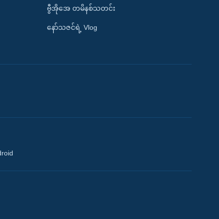
ဗွီအိုအေ တမိနစ်သတင်း
နော်သဇင်ရဲ့ Vlog
droid