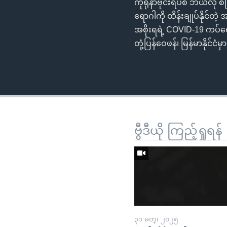
ကိုရိုနာဗိုင်းရပ်စ် ဘယ်လို
ရောဂါကို ထိန်းချုပ်နိုင်
အစိုးရရဲ့ COVID-19 ကပ်ရေ
တုံ့ပြန်ဝေဖန်၊ မြန်မာနို
ဗွီဒီယို ကြည့်ရှုရန်
၃၁ မတ္၊ ၂၀၂၅