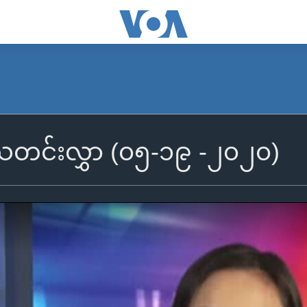
ွီသတင်းလွှာ (၀၅-၁၉ -၂၀၂၀)