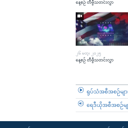
နေ့စဉ် တီဗွီသတင်းလွှာ
၂၆ မတ္၊ ၂၀၂၅
နေ့စဉ် တီဗွီသတင်းလွှာ
ရုပ်သံအစီအစဉ်မျာ
ရေဒီယိုအစီအစဉ်မျ