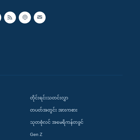
တိုင်းရင်းသတင်းလွှာ
တပတ်အတွင်း အားကစား
သုတစုံလင် အမေရိကန်တခွင်
Gen Z