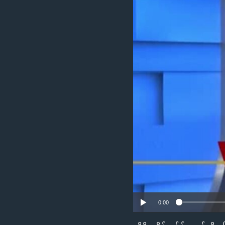
သုတပဒေသာ အင်္ဂလိပ်စာ
အ
ညွန်း
စာမျက်နှာ
သို့
ကျော်
ကြည့်
ရန်
ရှာဖွေ
ရန်
နေရာ
သို့
ကျော်
ရန်
0:00