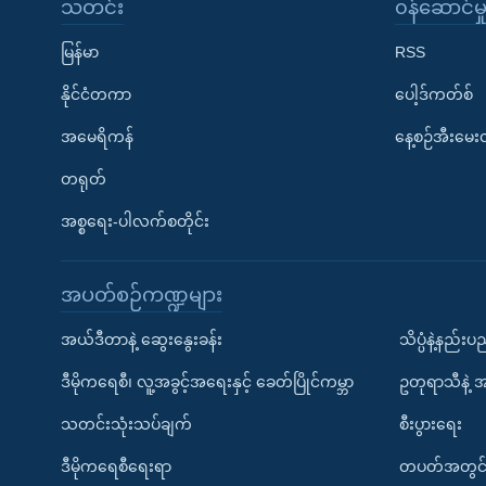
သတင်း
၀န်ဆောင်မှ
မြန်မာ
RSS
နိုင်ငံတကာ
ပေါ့ဒ်ကတ်စ်
အမေရိကန်
နေ့စဉ်အီးမေ
တရုတ်
အစ္စရေး-ပါလက်စတိုင်း
အပတ်စဉ်ကဏ္ဍများ
အယ်ဒီတာနဲ့ ဆွေးနွေးခန်း
သိပ္ပံနဲ့နည်း
ဒီမိုကရေစီ၊ လူ့အခွင့်အရေးနှင့် ခေတ်ပြိုင်ကမ္ဘာ
ဥတုရာသီနဲ့ 
သတင်းသုံးသပ်ချက်
စီးပွားရေး
ဒီမိုကရေစီရေးရာ
တပတ်အတွင်