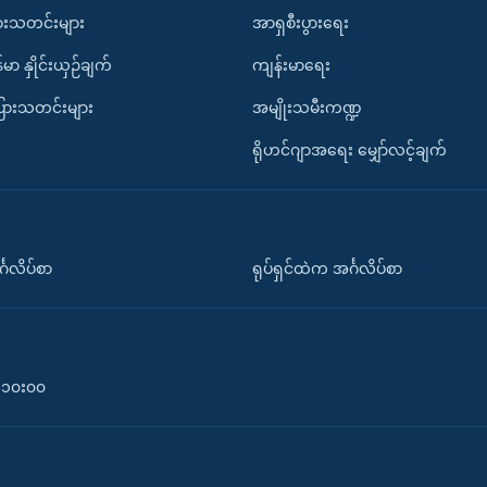
ားသတင်းများ
အာရှစီးပွားရေး
်မာ နှိုင်းယှဉ်ချက်
ကျန်းမာရေး
ပြားသတင်းများ
အမျိုးသမီးကဏ္ဍ
ရိုဟင်ဂျာအရေး မျှော်လင့်ချက်
်္ဂလိပ်စာ
ရုပ်ရှင်ထဲက အင်္ဂလိပ်စာ
၀-၁၀း၀၀