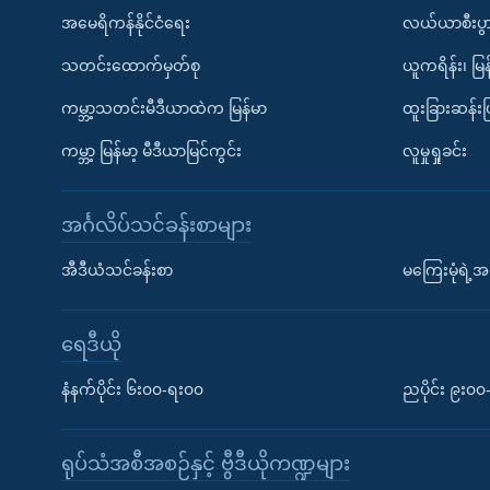
အမေရိကန်နိုင်ငံရေး
လယ်ယာစီးပွ
သတင်းထောက်မှတ်စု
ယူကရိန်း၊ မြန
ကမ္ဘာ့သတင်းမီဒီယာထဲက မြန်မာ
ထူးခြားဆန်း
ကမ္ဘာ့ မြန်မာ့ မီဒီယာမြင်ကွင်း
လူမှုရှုခင်း
အင်္ဂလိပ်သင်ခန်းစာများ
အီဒီယံသင်ခန်းစာ
မကြေးမုံရဲ့အင
ရေဒီယို
နံနက်ပိုင်း ၆း၀၀-ရး၀၀
ညပိုင်း ၉း၀
ရုပ်သံအစီအစဉ်နှင့် ဗွီဒီယိုကဏ္ဍများ