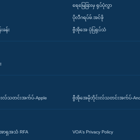
ရေမြေခြားမှ ရုပ်ပုံလွှာ
ပိုလီဂရပ်ဖ်.အင်ဖို
်းခန်း
ဗွီအိုအေ ပုံပြရုပ်သံ
း
ိုင်းလ်သတင်းအက်ပ်-Apple
ဗွီအိုအေမိုဘိုင်းလ်သတင်းအက်ပ်-An
 အာရှအသံ RFA
VOA's Privacy Policy