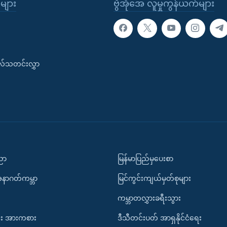
ုများ
ဗွီအိုအေ လူမှုကွန်ယက်များ
းလ်သတင်းလွှာ
ပညာ
မြန်မာပြည်မှပေးစာ
အနာဂတ်ကမ္ဘာ
မြင်ကွင်းကျယ်မှတ်စုများ
ကမ္ဘာတလွှားခရီးသွား
း အားကစား
ဒီသီတင်းပတ် အာရှနိုင်ငံရေး