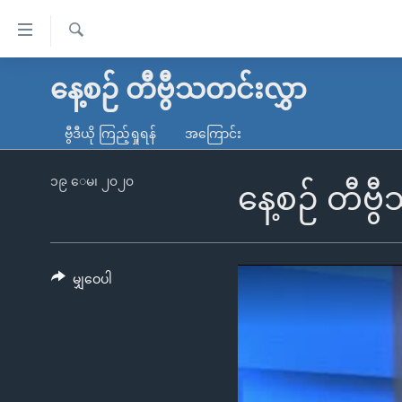
သုံး
ရ
ရှာဖွေ
လွယ်ကူ
မူလစာမျက်နှာ
နေ့စဉ် တီဗွီသတင်းလွှာ
ရ
စေ
မြန်မာ
လာ
ဗွီဒီယို ကြည့်ရှုရန်
အကြောင်း
သည့်
ဒ်
ကမ္ဘာ့သတင်းများ
Link
ဗွီဒီယို
နိုင်ငံတကာ
၁၉ ေမ၊ ၂၀၂၀
နေ့စဉ် တီဗ
များ
သတင်းလွတ်လပ်ခွင့်
အမေရိကန်
ပင်မ
ရပ်ဝန်းတခု လမ်းတခု အလွန်
တရုတ်
အကြောင်းအရာ
အင်္ဂလိပ်စာလေ့လာမယ်
အစ္စရေး-ပါလက်စတိုင်း
မျှဝေပါ
သို့
အပတ်စဉ်ကဏ္ဍများ
အမေရိကန်သုံးအီဒီယံ
ကျော်
ကြည့်
ရေဒီယိုနှင့်ရုပ်သံ အချက်အလက်များ
မကြေးမုံရဲ့ အင်္ဂလိပ်စာ
ရေဒီယို
ရန်
ရေဒီယို/တီဗွီအစီအစဉ်
ရုပ်ရှင်ထဲက အင်္ဂလိပ်စာ
တီဗွီ
ပင်မ