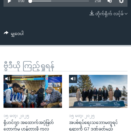
အ
0:00
2:58
သုတပဒေသာ အင်္ဂလိပ်စာ
ညွန်း
Learning English
တိုက်ရိုက် လင့်ခ်
စာမျက်နှာ
သို့
ဗွီအိုအေ လူမှုကွန်ယက်များ
ကျော်
မျှဝေပါ
ကြည့်
ရန်
ဘာသာစကားများ
ရှာဖွေ
ဗွီဒီယို ကြည့်ရှုရန်
ရန်
နေရာ
သို့
ကျော်
ရန်
၁၅ မတ္၊ ၂၀၂၅
၁၅ မတ္၊ ၂၀၂၅
ရိုဟင်ဂျာ အထောက်အပံ့ဖြတ်
အပစ်ရပ်ရေးသဘောမတူရင်
တောက်မှု ဟန့်တားဖို့ ကုလ
ရုရှားကို G7 ဒဏ်ခတ်မည်