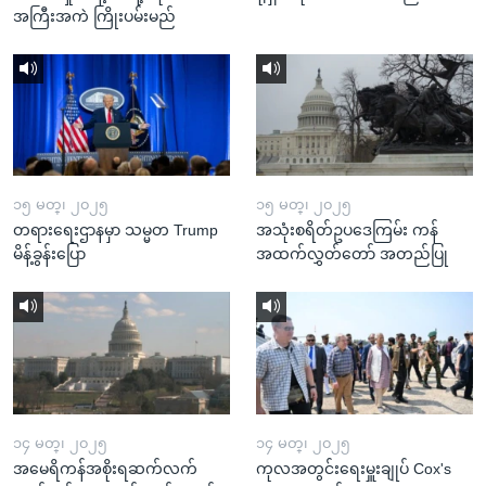
အကြီးအကဲ ကြိုးပမ်းမည်
၁၅ မတ္၊ ၂၀၂၅
၁၅ မတ္၊ ၂၀၂၅
တရားရေးဌာနမှာ သမ္မတ Trump
အသုံးစရိတ်ဥပဒေကြမ်း ကန်
မိန့်ခွန်းပြော
အထက်လွှတ်တော် အတည်ပြု
၁၄ မတ္၊ ၂၀၂၅
၁၄ မတ္၊ ၂၀၂၅
အမေရိကန်အစိုးရဆက်လက်
ကုလအတွင်းရေးမှူးချုပ် Cox's