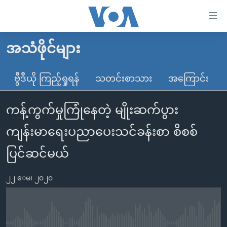
သုံး
ရ
လွယ်ကူ
အသံဖိုင်များ
မူလစာမျက်နှာ
စေ
မြန်မာ
ဗွီဒီယို ကြည့်ရှုရန်
သတင်းစာသား
အကြောင်း
သည့်
ကမ္ဘာ့သတင်းများ
Link
ကန့်ကွက်မှုကြုံနေတဲ့ မျိုးဆက်ပွား
ဗွီဒီယို
နိုင်ငံတကာ
များ
သတင်းလွတ်လပ်ခွင့်
အမေရိကန်
ကျန်းမာရေးပညာပေးသင်ခန်းစာ စိစစ်
ပင်မ
ရပ်ဝန်းတခု လမ်းတခု အလွန်
တရုတ်
အကြောင်းအရာ
ပြင်ဆင်မယ်
သို့
အင်္ဂလိပ်စာလေ့လာမယ်
အစ္စရေး-ပါလက်စတိုင်း
ကျော်
၂၂ ေမ၊ ၂၀၂၀
အပတ်စဉ်ကဏ္ဍများ
အမေရိကန်သုံးအီဒီယံ
ကြည့်
ရေဒီယိုနှင့်ရုပ်သံ အချက်အလက်များ
မကြေးမုံရဲ့ အင်္ဂလိပ်စာ
ရေဒီယို
ရန်
ပင်မ
ရေဒီယို/တီဗွီအစီအစဉ်
ရုပ်ရှင်ထဲက အင်္ဂလိပ်စာ
တီဗွီ