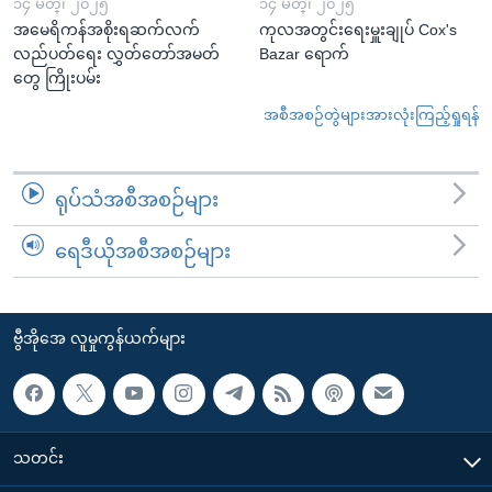
၁၄ မတ္၊ ၂၀၂၅
၁၄ မတ္၊ ၂၀၂၅
အမေရိကန်အစိုးရဆက်လက်
ကုလအတွင်းရေးမှူးချုပ် Cox's
လည်ပတ်ရေး လွှတ်တော်အမတ်
Bazar ရောက်
တွေ ကြိုးပမ်း
အစီအစဉ်တွဲများအားလုံးကြည့်ရှုရန်
ရုပ်သံအစီအစဉ်များ
ရေဒီယိုအစီအစဉ်များ
ဗွီအိုအေ လူမှုကွန်ယက်များ
သတင်း