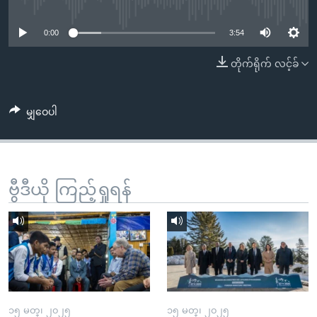
No media source currently available
အ
သုတပဒေသာ အင်္ဂလိပ်စာ
ညွန်း
Learning English
0:00
3:54
စာမျက်နှာ
သို့
ဗွီအိုအေ လူမှုကွန်ယက်များ
တိုက်ရိုက် လင့်ခ်
ကျော်
ကြည့်
မျှဝေပါ
ရန်
ဘာသာစကားများ
ရှာဖွေ
ရန်
နေရာ
ဗွီဒီယို ကြည့်ရှုရန်
သို့
ကျော်
ရန်
၁၅ မတ္၊ ၂၀၂၅
၁၅ မတ္၊ ၂၀၂၅