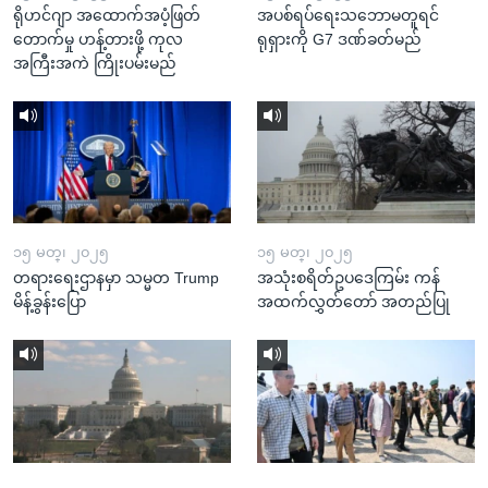
ရိုဟင်ဂျာ အထောက်အပံ့ဖြတ်
အပစ်ရပ်ရေးသဘောမတူရင်
တောက်မှု ဟန့်တားဖို့ ကုလ
ရုရှားကို G7 ဒဏ်ခတ်မည်
အကြီးအကဲ ကြိုးပမ်းမည်
၁၅ မတ္၊ ၂၀၂၅
၁၅ မတ္၊ ၂၀၂၅
တရားရေးဌာနမှာ သမ္မတ Trump
အသုံးစရိတ်ဥပဒေကြမ်း ကန်
မိန့်ခွန်းပြော
အထက်လွှတ်တော် အတည်ပြု