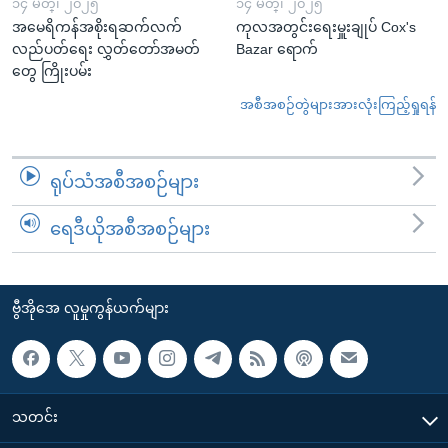
၁၄ မတ္၊ ၂၀၂၅
၁၄ မတ္၊ ၂၀၂၅
အမေရိကန်အစိုးရဆက်လက်
ကုလအတွင်းရေးမှူးချုပ် Cox's
လည်ပတ်ရေး လွှတ်တော်အမတ်
Bazar ရောက်
တွေ ကြိုးပမ်း
အစီအစဉ်တွဲများအားလုံးကြည့်ရှုရန်
ရုပ်သံအစီအစဉ်များ
ရေဒီယိုအစီအစဉ်များ
ဗွီအိုအေ လူမှုကွန်ယက်များ
သတင်း