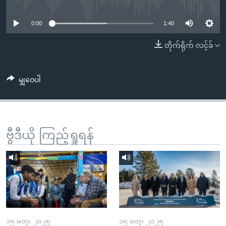
No media source currently available
အ
သုတပဒေသာ အင်္ဂလိပ်စာ
ညွန်း
Learning English
0:00
1:40
စာမျက်နှာ
သို့
ဗွီအိုအေ လူမှုကွန်ယက်များ
တိုက်ရိုက် လင့်ခ်
ကျော်
ကြည့်
မျှဝေပါ
ရန်
ဘာသာစကားများ
ရှာဖွေ
ရန်
နေရာ
ဗွီဒီယို ကြည့်ရှုရန်
သို့
ကျော်
ရန်
၁၅ မတ္၊ ၂၀၂၅
၁၅ မတ္၊ ၂၀၂၅