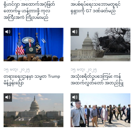
ရိုဟင်ဂျာ အထောက်အပံ့ဖြတ်
အပစ်ရပ်ရေးသဘောမတူရင်
တောက်မှု ဟန့်တားဖို့ ကုလ
ရုရှားကို G7 ဒဏ်ခတ်မည်
အကြီးအကဲ ကြိုးပမ်းမည်
၁၅ မတ္၊ ၂၀၂၅
၁၅ မတ္၊ ၂၀၂၅
တရားရေးဌာနမှာ သမ္မတ Trump
အသုံးစရိတ်ဥပဒေကြမ်း ကန်
မိန့်ခွန်းပြော
အထက်လွှတ်တော် အတည်ပြု