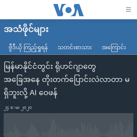
သုံး
ရ
လွယ်ကူ
အသံဖိုင်များ
မူလစာမျက်နှာ
စေ
မြန်မာ
ဗွီဒီယို ကြည့်ရှုရန်
သတင်းစာသား
အကြောင်း
သည့်
ကမ္ဘာ့သတင်းများ
Link
မြန်မာနိုင်ငံတွင်း ရိုဟင်ဂျာတွေ
ဗွီဒီယို
နိုင်ငံတကာ
များ
သတင်းလွတ်လပ်ခွင့်
အမေရိကန်
အခြေအနေ တိုးတက်ပြောင်းလဲလာတာ မ
ပင်မ
ရပ်ဝန်းတခု လမ်းတခု အလွန်
တရုတ်
အကြောင်းအရာ
ရှိဘူးလို့ AI ဝေဖန်
သို့
အင်္ဂလိပ်စာလေ့လာမယ်
အစ္စရေး-ပါလက်စတိုင်း
ကျော်
၂၄ ေမ၊ ၂၀၂၀
အပတ်စဉ်ကဏ္ဍများ
အမေရိကန်သုံးအီဒီယံ
ကြည့်
ရေဒီယိုနှင့်ရုပ်သံ အချက်အလက်များ
မကြေးမုံရဲ့ အင်္ဂလိပ်စာ
ရေဒီယို
ရန်
ပင်မ
ရေဒီယို/တီဗွီအစီအစဉ်
ရုပ်ရှင်ထဲက အင်္ဂလိပ်စာ
တီဗွီ