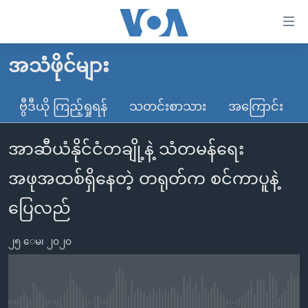
သုံး
ရ
လွယ်ကူ
အသံဖိုင်များ
မူလစာမျက်နှာ
စေ
မြန်မာ
ဗွီဒီယို ကြည့်ရှုရန်
သတင်းစာသား
အကြောင်း
သည့်
ကမ္ဘာ့သတင်းများ
Link
အာဆီယံနိုင်ငံတချို့နဲ့ သံတမန်ရေး
ဗွီဒီယို
နိုင်ငံတကာ
များ
သတင်းလွတ်လပ်ခွင့်
အမေရိကန်
အဖုအထစ်ရှိနေတဲ့ တရုတ်က စင်ကာပူနဲ့
ပင်မ
ရပ်ဝန်းတခု လမ်းတခု အလွန်
တရုတ်
အကြောင်းအရာ
ပြေလည်
သို့
အင်္ဂလိပ်စာလေ့လာမယ်
အစ္စရေး-ပါလက်စတိုင်း
ကျော်
၂၅ ေမ၊ ၂၀၂၀
အပတ်စဉ်ကဏ္ဍများ
အမေရိကန်သုံးအီဒီယံ
ကြည့်
ရေဒီယိုနှင့်ရုပ်သံ အချက်အလက်များ
မကြေးမုံရဲ့ အင်္ဂလိပ်စာ
ရေဒီယို
ရန်
ပင်မ
ရေဒီယို/တီဗွီအစီအစဉ်
ရုပ်ရှင်ထဲက အင်္ဂလိပ်စာ
တီဗွီ