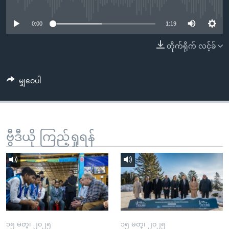
No media source currently available
အ
သုတပဒေသာ အင်္ဂလိပ်စာ
ညွန်း
Learning English
0:00
1:19
စာမျက်နှာ
သို့
ဗွီအိုအေ လူမှုကွန်ယက်များ
တိုက်ရိုက် လင့်ခ်
ကျော်
ကြည့်
မျှဝေပါ
ရန်
ဘာသာစကားများ
ရှာဖွေ
ရန်
နေရာ
ဗွီဒီယို ကြည့်ရှုရန်
သို့
ကျော်
ရန်
၁၅ မတ္၊ ၂၀၂၅
၁၅ မတ္၊ ၂၀၂၅