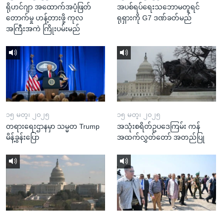
ရိုဟင်ဂျာ အထောက်အပံ့ဖြတ်
အပစ်ရပ်ရေးသဘောမတူရင်
တောက်မှု ဟန့်တားဖို့ ကုလ
ရုရှားကို G7 ဒဏ်ခတ်မည်
အကြီးအကဲ ကြိုးပမ်းမည်
၁၅ မတ္၊ ၂၀၂၅
၁၅ မတ္၊ ၂၀၂၅
တရားရေးဌာနမှာ သမ္မတ Trump
အသုံးစရိတ်ဥပဒေကြမ်း ကန်
မိန့်ခွန်းပြော
အထက်လွှတ်တော် အတည်ပြု