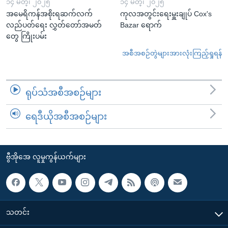
၁၄ မတ္၊ ၂၀၂၅
၁၄ မတ္၊ ၂၀၂၅
အမေရိကန်အစိုးရဆက်လက်
ကုလအတွင်းရေးမှူးချုပ် Cox's
လည်ပတ်ရေး လွှတ်တော်အမတ်
Bazar ရောက်
တွေ ကြိုးပမ်း
အစီအစဉ်တွဲများအားလုံးကြည့်ရှုရန်
ရုပ်သံအစီအစဉ်များ
ရေဒီယိုအစီအစဉ်များ
ဗွီအိုအေ လူမှုကွန်ယက်များ
သတင်း