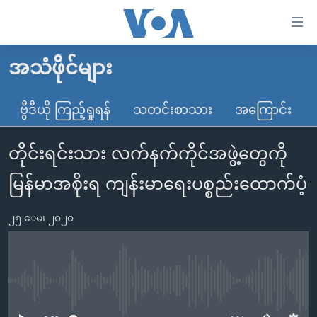
သုံး
ရ
လွယ်ကူ
အသံဖိုင်များ
မူလစာမျက်နှာ
စေ
မြန်မာ
ဗွီဒီယို ကြည့်ရှုရန်
သတင်းစာသား
အကြောင်း
သည့်
ကမ္ဘာ့သတင်းများ
Link
တိုင်းရင်းသား လက်နက်ကိုင်အဖွဲ့တွေကို
ဗွီဒီယို
နိုင်ငံတကာ
များ
သတင်းလွတ်လပ်ခွင့်
အမေရိကန်
မြန်မာအစိုးရ ကျန်းမာရေးပစ္စည်းထောက်ပံ့
ပင်မ
ရပ်ဝန်းတခု လမ်းတခု အလွန်
တရုတ်
အကြောင်းအရာ
၂၅ ေမ၊ ၂၀၂၀
သို့
အင်္ဂလိပ်စာလေ့လာမယ်
အစ္စရေး-ပါလက်စတိုင်း
ကျော်
အပတ်စဉ်ကဏ္ဍများ
အမေရိကန်သုံးအီဒီယံ
ကြည့်
ရေဒီယိုနှင့်ရုပ်သံ အချက်အလက်များ
မကြေးမုံရဲ့ အင်္ဂလိပ်စာ
ရေဒီယို
ရန်
No media source currently available
ပင်မ
ရေဒီယို/တီဗွီအစီအစဉ်
ရုပ်ရှင်ထဲက အင်္ဂလိပ်စာ
တီဗွီ