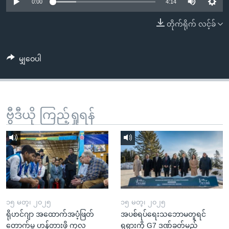
အ
0:00
4:14
သုတပဒေသာ အင်္ဂလိပ်စာ
ညွန်း
Learning English
တိုက်ရိုက် လင့်ခ်
စာမျက်နှာ
သို့
ဗွီအိုအေ လူမှုကွန်ယက်များ
ကျော်
မျှဝေပါ
ကြည့်
ရန်
ဘာသာစကားများ
ရှာဖွေ
ဗွီဒီယို ကြည့်ရှုရန်
ရန်
နေရာ
သို့
ကျော်
ရန်
၁၅ မတ္၊ ၂၀၂၅
၁၅ မတ္၊ ၂၀၂၅
ရိုဟင်ဂျာ အထောက်အပံ့ဖြတ်
အပစ်ရပ်ရေးသဘောမတူရင်
တောက်မှု ဟန့်တားဖို့ ကုလ
ရုရှားကို G7 ဒဏ်ခတ်မည်