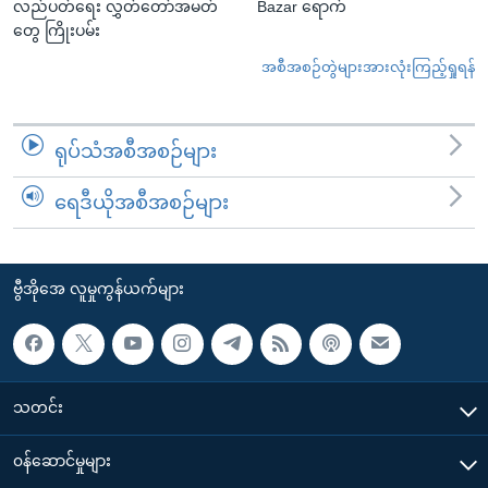
လည်ပတ်ရေး လွှတ်တော်အမတ်
Bazar ရောက်
တွေ ကြိုးပမ်း
အစီအစဉ်တွဲများအားလုံးကြည့်ရှုရန်
ရုပ်သံအစီအစဉ်များ
ရေဒီယိုအစီအစဉ်များ
ဗွီအိုအေ လူမှုကွန်ယက်များ
သတင်း
၀န်ဆောင်မှုများ