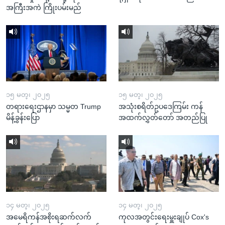
အကြီးအကဲ ကြိုးပမ်းမည်
၁၅ မတ္၊ ၂၀၂၅
၁၅ မတ္၊ ၂၀၂၅
တရားရေးဌာနမှာ သမ္မတ Trump
အသုံးစရိတ်ဥပဒေကြမ်း ကန်
မိန့်ခွန်းပြော
အထက်လွှတ်တော် အတည်ပြု
၁၄ မတ္၊ ၂၀၂၅
၁၄ မတ္၊ ၂၀၂၅
အမေရိကန်အစိုးရဆက်လက်
ကုလအတွင်းရေးမှူးချုပ် Cox's