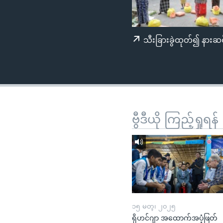
သုတပဒေသာ အင်္ဂလိပ်စာ
အ
ညွန်း
စာမျက်နှာ
သီးခြားခွဲထုတ်၍ နားဆင
သို့
ကျော်
ကြည့်
ရန်
ရှာဖွေ
ရန်
ဗွီဒီယို ကြည့်ရှုရန်
နေရာ
သို့
ကျော်
ရန်
၁၅ မတ္၊ ၂၀၂၅
ရိုဟင်ဂျာ အထောက်အပံ့ဖြတ်