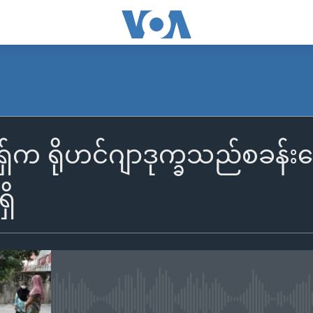
့ရှ်က ရိုဟင်ဂျာဒုက္ခသည်စခန်
ှိ
No media source currently availa