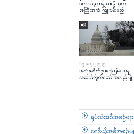
တောက်မှု ဟန့်တားဖို့ ကုလ
အကြီးအကဲ ကြိုးပမ်းမည်
၁၅ မတ္၊ ၂၀၂၅
အသုံးစရိတ်ဥပဒေကြမ်း ကန်
အထက်လွှတ်တော် အတည်ပြု
ရုပ်သံအစီအစဉ်မျာ
ရေဒီယိုအစီအစဉ်မျ