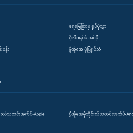
ရေမြေခြားမှ ရုပ်ပုံလွှာ
ပိုလီဂရပ်ဖ်.အင်ဖို
်းခန်း
ဗွီအိုအေ ပုံပြရုပ်သံ
း
ိုင်းလ်သတင်းအက်ပ်-Apple
ဗွီအိုအေမိုဘိုင်းလ်သတင်းအက်ပ်-An