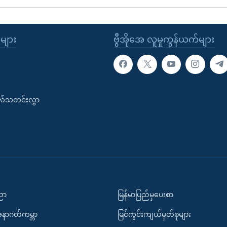
ုများ
ဗွီအိုအေ လူမှုကွန်ယက်များ
းလ်သတင်းလွှာ
ပညာ
မြန်မာပြည်မှပေးစာ
အနာဂတ်ကမ္ဘာ
မြင်ကွင်းကျယ်မှတ်စုများ