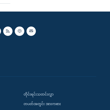
တိုင်းရင်းသတင်းလွှာ
တပတ်အတွင်း အားကစား