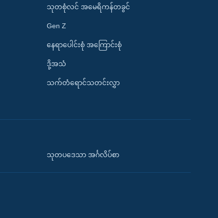
သုတစုံလင် အမေရိကန်တခွင်
Gen Z
နေရာပေါင်းစုံ အကြောင်းစုံ
ဒို့အသံ
သက်တံရောင်သတင်းလွှာ
သုတပဒေသာ အင်္ဂလိပ်စာ