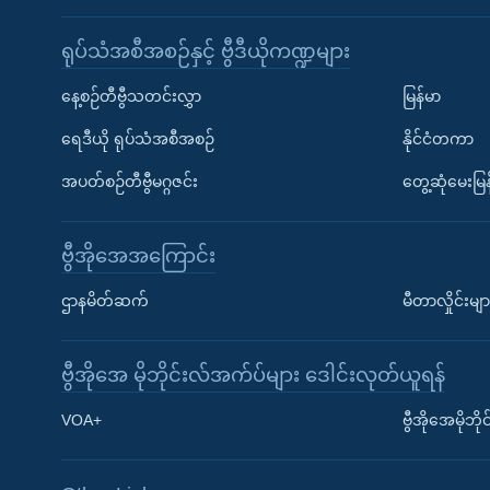
ရုပ်သံအစီအစဉ်နှင့် ဗွီဒီယိုကဏ္ဍများ
နေ့စဉ်တီဗွီသတင်းလွှာ
မြန်မာ
ရေဒီယို ရုပ်သံအစီအစဉ်
နိုင်ငံတကာ
အပတ်စဉ်တီဗွီမဂ္ဂဇင်း
တွေ့ဆုံမေးမြန
ဗွီအိုအေအကြောင်း
ဌာနမိတ်ဆက်
မီတာလှိုင်းမျာ
ဗွီအိုအေ မိုဘိုင်းလ်အက်ပ်များ ဒေါင်းလုတ်ယူရန်
Learning English
VOA+
ဗွီအိုအေမိုဘ
ဗွီအိုအေ လူမှုကွန်ယက်များ