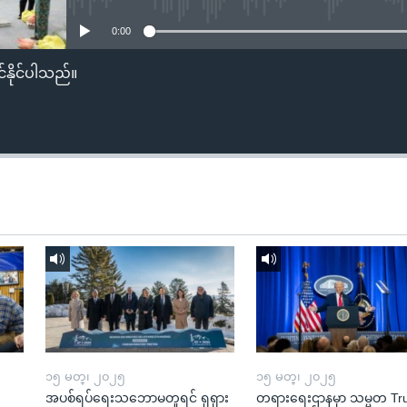
0:00
်နိုင်ပါသည်။
၁၅ မတ္၊ ၂၀၂၅
၁၅ မတ္၊ ၂၀၂၅
အပစ်ရပ်ရေးသဘောမတူရင် ရုရှား
တရားရေးဌာနမှာ သမ္မတ T