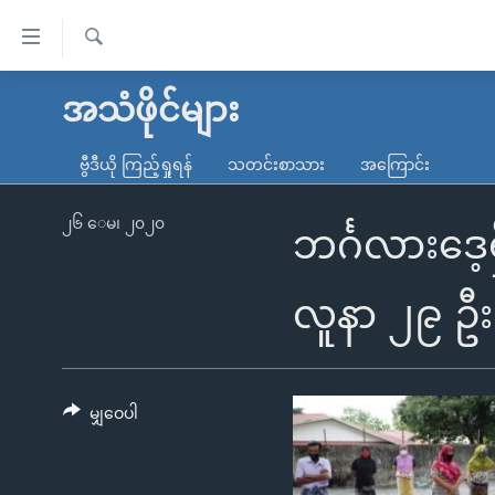
သုံး
ရ
ရှာဖွေ
လွယ်ကူ
မူလစာမျက်နှာ
အသံဖိုင်များ
ရ
စေ
မြန်မာ
လာ
ဗွီဒီယို ကြည့်ရှုရန်
သတင်းစာသား
အကြောင်း
သည့်
ဒ်
ကမ္ဘာ့သတင်းများ
Link
ဗွီဒီယို
နိုင်ငံတကာ
၂၆ ေမ၊ ၂၀၂၀
ဘင်္ဂလားဒေ
များ
သတင်းလွတ်လပ်ခွင့်
အမေရိကန်
ပင်မ
ရပ်ဝန်းတခု လမ်းတခု အလွန်
တရုတ်
လူနာ ၂၉ ဦးရ
အကြောင်းအရာ
အင်္ဂလိပ်စာလေ့လာမယ်
အစ္စရေး-ပါလက်စတိုင်း
သို့
အပတ်စဉ်ကဏ္ဍများ
အမေရိကန်သုံးအီဒီယံ
ကျော်
ကြည့်
မျှဝေပါ
ရေဒီယိုနှင့်ရုပ်သံ အချက်အလက်များ
မကြေးမုံရဲ့ အင်္ဂလိပ်စာ
ရေဒီယို
ရန်
ရေဒီယို/တီဗွီအစီအစဉ်
ရုပ်ရှင်ထဲက အင်္ဂလိပ်စာ
တီဗွီ
ပင်မ