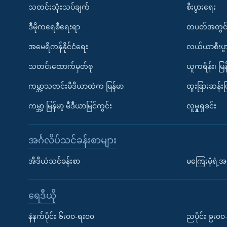
သတင်းသုံးသပ်ချက်
စီးပွားရေး
ဒီမိုကရေစီရေးရာ
တပတ်အတွင်
အမေရိကန်နိုင်ငံရေး
လယ်ယာစီးပွ
သတင်းထောက်မှတ်စု
ယူကရိန်း၊ မြန
ကမ္ဘာ့သတင်းမီဒီယာထဲက မြန်မာ
ထူးခြားဆန်း
ကမ္ဘာ့ မြန်မာ့ မီဒီယာမြင်ကွင်း
လူမှုရှုခင်း
အင်္ဂလိပ်သင်ခန်းစာများ
အီဒီယံသင်ခန်းစာ
မကြေးမုံရဲ့အင
ရေဒီယို
နံနက်ပိုင်း ၆း၀၀-ရး၀၀
ညပိုင်း ၉း၀