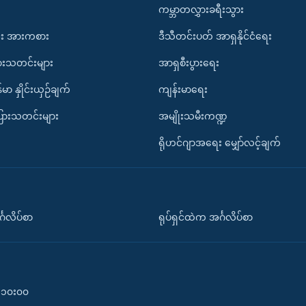
ကမ္ဘာတလွှားခရီးသွား
း အားကစား
ဒီသီတင်းပတ် အာရှနိုင်ငံရေး
ားသတင်းများ
အာရှစီးပွားရေး
်မာ နှိုင်းယှဉ်ချက်
ကျန်းမာရေး
ပြားသတင်းများ
အမျိုးသမီးကဏ္ဍ
ရိုဟင်ဂျာအရေး မျှော်လင့်ချက်
်္ဂလိပ်စာ
ရုပ်ရှင်ထဲက အင်္ဂလိပ်စာ
၀-၁၀း၀၀