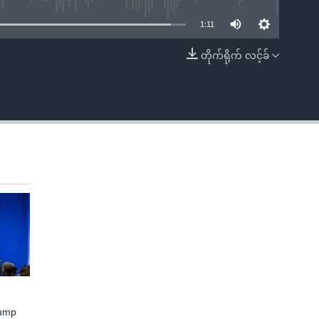
1:11
တိုက်ရိုက် လင့်ခ်
EMBED
rump