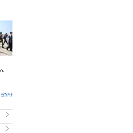
x's
်ရှုရန်