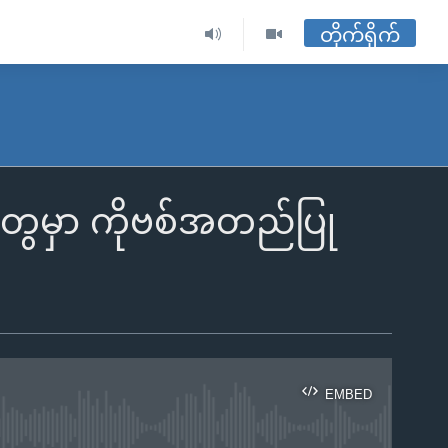
တိုက်ရိုက်
းတွေမှာ ကိုဗစ်အတည်ပြု
EMBED
ble