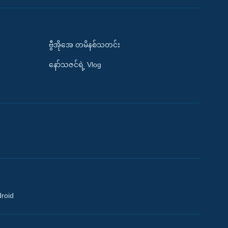
ဗွီအိုအေ တမိနစ်သတင်း
နော်သဇင်ရဲ့ Vlog
droid