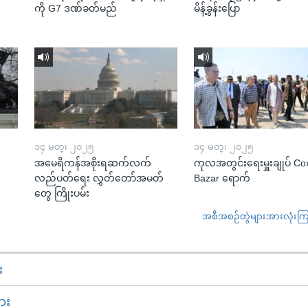
ကို G7 ဒဏ်ခတ်မည်
မိန့်ခွန်းပြော
၁၄ မတ္၊ ၂၀၂၅
၁၄ မတ္၊ ၂၀၂၅
အမေရိကန်အစိုးရဆက်လက်
ကုလအတွင်းရေးမှူးချုပ် Co
လည်ပတ်ရေး လွှတ်တော်အမတ်
Bazar ရောက်
တွေ ကြိုးပမ်း
အစီအစဉ်တွဲများအားလုံးကြည့
း
ား