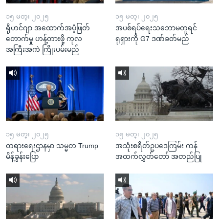
၁၅ မတ္၊ ၂၀၂၅
၁၅ မတ္၊ ၂၀၂၅
ရိုဟင်ဂျာ အထောက်အပံ့ဖြတ်
အပစ်ရပ်ရေးသဘောမတူရင်
တောက်မှု ဟန့်တားဖို့ ကုလ
ရုရှားကို G7 ဒဏ်ခတ်မည်
အကြီးအကဲ ကြိုးပမ်းမည်
၁၅ မတ္၊ ၂၀၂၅
၁၅ မတ္၊ ၂၀၂၅
တရားရေးဌာနမှာ သမ္မတ Trump
အသုံးစရိတ်ဥပဒေကြမ်း ကန်
မိန့်ခွန်းပြော
အထက်လွှတ်တော် အတည်ပြု