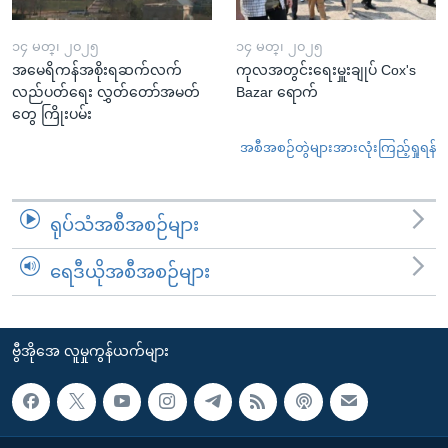
၁၄ မတ္၊ ၂၀၂၅
၁၄ မတ္၊ ၂၀၂၅
အမေရိကန်အစိုးရဆက်လက်
ကုလအတွင်းရေးမှူးချုပ် Cox's
လည်ပတ်ရေး လွှတ်တော်အမတ်
Bazar ရောက်
တွေ ကြိုးပမ်း
အစီအစဉ်တွဲများအားလုံးကြည့်ရှုရန်
ရုပ်သံအစီအစဉ်များ
ရေဒီယိုအစီအစဉ်များ
ဗွီအိုအေ လူမှုကွန်ယက်များ