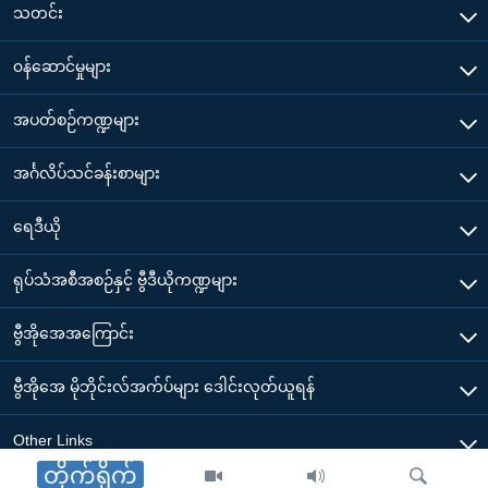
သတင်း
၀န်ဆောင်မှုများ
အပတ်စဉ်ကဏ္ဍများ
အင်္ဂလိပ်သင်ခန်းစာများ
ရေဒီယို
ရုပ်သံအစီအစဉ်နှင့် ဗွီဒီယိုကဏ္ဍများ
ဗွီအိုအေအကြောင်း
ဗွီအိုအေ မိုဘိုင်းလ်အက်ပ်များ ဒေါင်းလုတ်ယူရန်
Other Links
တိုက်ရိုက်