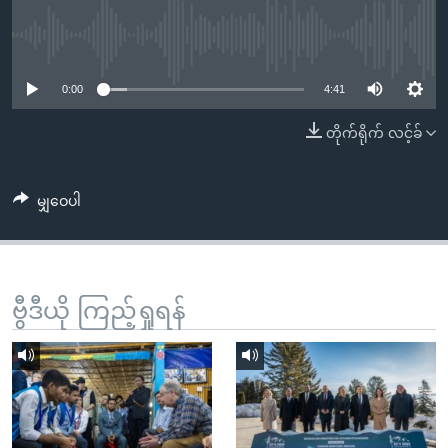
အ
သုတပဒေသာ အင်္ဂလိပ်စာ
ညွန်း
Learning English
No media source currently available
စာမျက်နှာ
သို့
ဗွီအိုအေ လူမှုကွန်ယက်များ
0:00
4:41
ကျော်
တိုက်ရိုက် လင့်ခ်
ကြည့်
ရန်
ဘာသာစကားများ
ရှာဖွေ
မျှဝေပါ
ရန်
နေရာ
သို့
ကျော်
ဗွီဒီယို ကြည့်ရှုရန်
ရန်