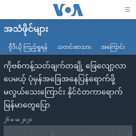
သုံး
ရ
လွယ်ကူ
အသံဖိုင်များ
မူလစာမျက်နှာ
စေ
မြန်မာ
ဗွီဒီယို ကြည့်ရှုရန်
သတင်းစာသား
အကြောင်း
သည့်
ကမ္ဘာ့သတင်းများ
Link
ကိုဗစ်ကန့်သတ်ချက်တချို့ ဖြေလျော့လာ
ဗွီဒီယို
နိုင်ငံတကာ
များ
သတင်းလွတ်လပ်ခွင့်
အမေရိကန်
ပေမယ့် ပုံမှန်အခြေအနေပြန်ရောက်ဖို့
ပင်မ
ရပ်ဝန်းတခု လမ်းတခု အလွန်
တရုတ်
အကြောင်းအရာ
မလွယ်သေးကြောင်း နိုင်ငံတကာရောက်
သို့
အင်္ဂလိပ်စာလေ့လာမယ်
အစ္စရေး-ပါလက်စတိုင်း
မြန်မာတွေပြော
ကျော်
အပတ်စဉ်ကဏ္ဍများ
အမေရိကန်သုံးအီဒီယံ
ကြည့်
ရေဒီယိုနှင့်ရုပ်သံ အချက်အလက်များ
မကြေးမုံရဲ့ အင်္ဂလိပ်စာ
ရေဒီယို
၂၆ ေမ၊ ၂၀၂၀
ရန်
ပင်မ
ရေဒီယို/တီဗွီအစီအစဉ်
ရုပ်ရှင်ထဲက အင်္ဂလိပ်စာ
တီဗွီ