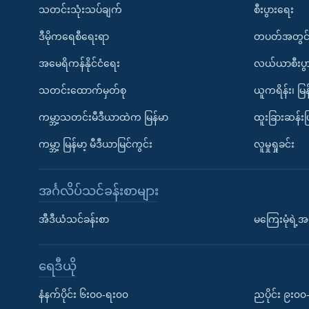
သတင်းသုံးသပ်ချက်
စီးပွားရေး
ဒီမိုကရေစီရေးရာ
တပတ်အတွင်
အမေရိကန်နိုင်ငံရေး
လယ်ယာစီးပွ
သတင်းထောက်မှတ်စု
ယူကရိန်း၊ မြန
ကမ္ဘာ့သတင်းမီဒီယာထဲက မြန်မာ
ထူးခြားဆန်း
ကမ္ဘာ့ မြန်မာ့ မီဒီယာမြင်ကွင်း
လူမှုရှုခင်း
အင်္ဂလိပ်သင်ခန်းစာများ
အီဒီယံသင်ခန်းစာ
မကြေးမုံရဲ့အင
ရေဒီယို
နံနက်ပိုင်း ၆း၀၀-ရး၀၀
ညပိုင်း ၉း၀