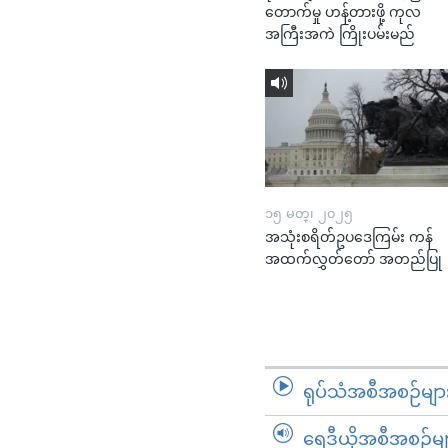
တောက်မှု ဟန့်တားဖို့ ကုလ
အကြီးအကဲ ကြိုးပမ်းမည်
၁၅ မတ္၊ ၂၀၂၅
အသုံးစရိတ်ဥပဒေကြမ်း ကန်
အထက်လွှတ်တော် အတည်ပြု
ရုပ်သံအစီအစဉ်မျာ
ရေဒီယိုအစီအစဉ်မျ