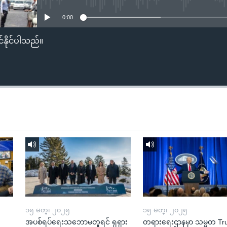
0:00
်နိုင်ပါသည်။
၁၅ မတ္၊ ၂၀၂၅
၁၅ မတ္၊ ၂၀၂၅
အပစ်ရပ်ရေးသဘောမတူရင် ရုရှား
တရားရေးဌာနမှာ သမ္မတ T