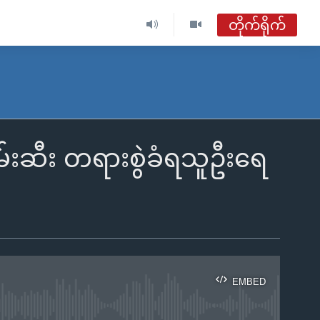
တိုက်ရိုက်
ဗွီအိုအေ မြန်မာနံနက်ခင်း
တိုက်ရိုက်ထုတ်လွှင့်မှု
အစီအစဉ်များ
ဖမ်းဆီး တရားစွဲခံရသူဦးရေ
ဗွီအိုအေ မြန်မာနံနက်ခင်း
ရေဒီယိုတိုက်ရိုက်နားဆင်ရန်
EMBED
ble