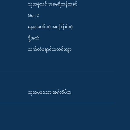
သုတစုံလင် အမေရိကန်တခွင်
Gen Z
နေရာပေါင်းစုံ အကြောင်းစုံ
ဒို့အသံ
သက်တံရောင်သတင်းလွှာ
သုတပဒေသာ အင်္ဂလိပ်စာ