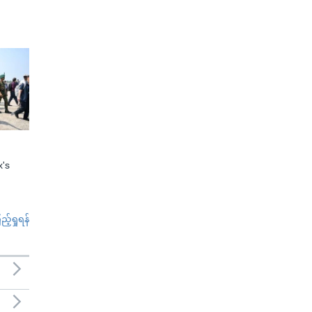
x's
်ရှုရန်