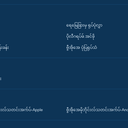
ရေမြေခြားမှ ရုပ်ပုံလွှာ
ပိုလီဂရပ်ဖ်.အင်ဖို
်းခန်း
ဗွီအိုအေ ပုံပြရုပ်သံ
း
ိုင်းလ်သတင်းအက်ပ်-Apple
ဗွီအိုအေမိုဘိုင်းလ်သတင်းအက်ပ်-An