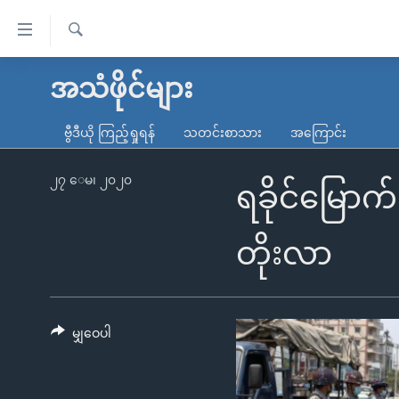
သုံး
ရ
ရှာဖွေ
လွယ်ကူ
မူလစာမျက်နှာ
အသံဖိုင်များ
ရ
စေ
မြန်မာ
လာ
ဗွီဒီယို ကြည့်ရှုရန်
သတင်းစာသား
အကြောင်း
သည့်
ဒ်
ကမ္ဘာ့သတင်းများ
Link
ဗွီဒီယို
နိုင်ငံတကာ
၂၇ ေမ၊ ၂၀၂၀
ရခိုင်မြောက
များ
သတင်းလွတ်လပ်ခွင့်
အမေရိကန်
ပင်မ
ရပ်ဝန်းတခု လမ်းတခု အလွန်
တရုတ်
တိုးလာ
အကြောင်းအရာ
အင်္ဂလိပ်စာလေ့လာမယ်
အစ္စရေး-ပါလက်စတိုင်း
သို့
အပတ်စဉ်ကဏ္ဍများ
အမေရိကန်သုံးအီဒီယံ
ကျော်
ကြည့်
မျှဝေပါ
ရေဒီယိုနှင့်ရုပ်သံ အချက်အလက်များ
မကြေးမုံရဲ့ အင်္ဂလိပ်စာ
ရေဒီယို
ရန်
ရေဒီယို/တီဗွီအစီအစဉ်
ရုပ်ရှင်ထဲက အင်္ဂလိပ်စာ
တီဗွီ
ပင်မ