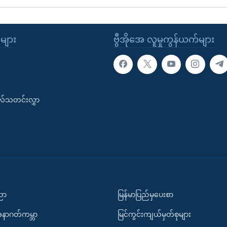
ုများ
ဗွီအိုအေ လူမှုကွန်ယက်များ
းလ်သတင်းလွှာ
ပညာ
မြန်မာပြည်မှပေးစာ
အနာဂတ်ကမ္ဘာ
မြင်ကွင်းကျယ်မှတ်စုများ