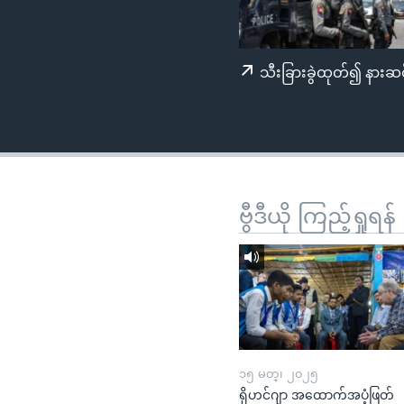
သုတပဒေသာ အင်္ဂလိပ်စာ
အ
ညွန်း
စာမျက်နှာ
သီးခြားခွဲထုတ်၍ နားဆင
သို့
ကျော်
ကြည့်
ရန်
ရှာဖွေ
ရန်
ဗွီဒီယို ကြည့်ရှုရန်
နေရာ
သို့
ကျော်
ရန်
၁၅ မတ္၊ ၂၀၂၅
ရိုဟင်ဂျာ အထောက်အပံ့ဖြတ်