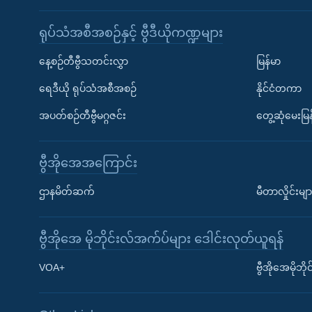
ရုပ်သံအစီအစဉ်နှင့် ဗွီဒီယိုကဏ္ဍများ
နေ့စဉ်တီဗွီသတင်းလွှာ
မြန်မာ
ရေဒီယို ရုပ်သံအစီအစဉ်
နိုင်ငံတကာ
အပတ်စဉ်တီဗွီမဂ္ဂဇင်း
တွေ့ဆုံမေးမြန
ဗွီအိုအေအကြောင်း
ဌာနမိတ်ဆက်
မီတာလှိုင်းမျာ
ဗွီအိုအေ မိုဘိုင်းလ်အက်ပ်များ ဒေါင်းလုတ်ယူရန်
Learning English
VOA+
ဗွီအိုအေမိုဘ
ဗွီအိုအေ လူမှုကွန်ယက်များ