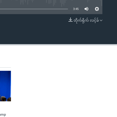
3:45
တိုက်ရိုက် လင့်ခ်
EMBED
rump