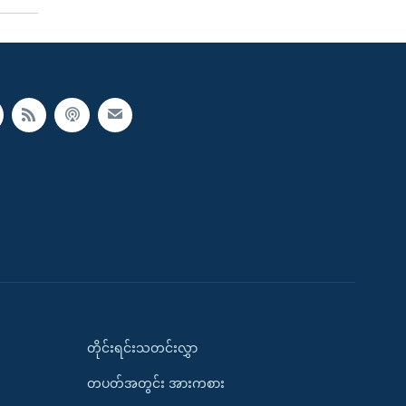
တိုင်းရင်းသတင်းလွှာ
တပတ်အတွင်း အားကစား