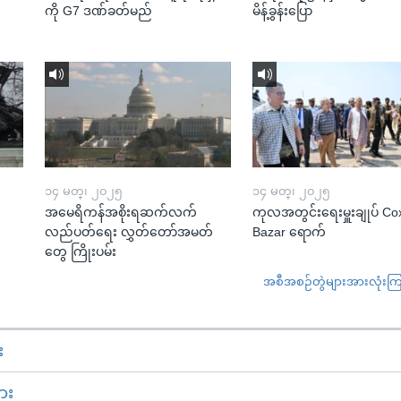
ကို G7 ဒဏ်ခတ်မည်
မိန့်ခွန်းပြော
၁၄ မတ္၊ ၂၀၂၅
၁၄ မတ္၊ ၂၀၂၅
အမေရိကန်အစိုးရဆက်လက်
ကုလအတွင်းရေးမှူးချုပ် Co
လည်ပတ်ရေး လွှတ်တော်အမတ်
Bazar ရောက်
တွေ ကြိုးပမ်း
အစီအစဉ်တွဲများအားလုံးကြည့
း
ား