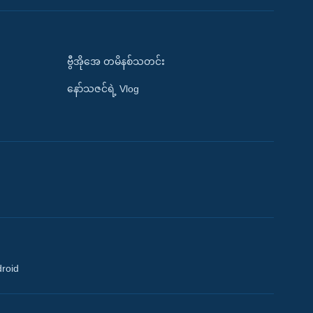
ဗွီအိုအေ တမိနစ်သတင်း
နော်သဇင်ရဲ့ Vlog
droid