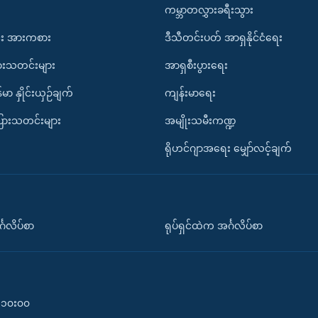
ကမ္ဘာတလွှားခရီးသွား
း အားကစား
ဒီသီတင်းပတ် အာရှနိုင်ငံရေး
ားသတင်းများ
အာရှစီးပွားရေး
်မာ နှိုင်းယှဉ်ချက်
ကျန်းမာရေး
ပြားသတင်းများ
အမျိုးသမီးကဏ္ဍ
ရိုဟင်ဂျာအရေး မျှော်လင့်ချက်
်္ဂလိပ်စာ
ရုပ်ရှင်ထဲက အင်္ဂလိပ်စာ
၀-၁၀း၀၀