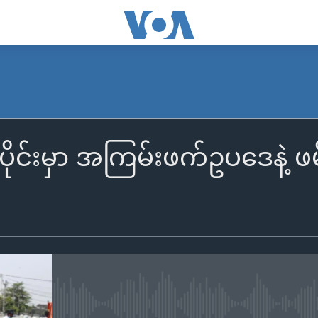
်ပိုင်းမှာ အကြမ်းဖက်ဥပဒေနဲ့ 
No media source currently availa