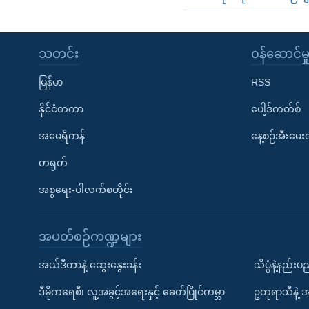
သတင်း
၀န်ဆောင်မှ
မြန်မာ
RSS
နိုင်ငံတကာ
ပေါ့ဒ်ကတ်စ်
အမေရိကန်
နေ့စဉ်အီးမေ
တရုတ်
အစ္စရေး-ပါလက်စတိုင်း
အပတ်စဉ်ကဏ္ဍများ
အယ်ဒီတာနဲ့ ဆွေးနွေးခန်း
သိပ္ပံနဲ့နည်း
ဒီမိုကရေစီ၊ လူ့အခွင့်အရေးနှင့် ခေတ်ပြိုင်ကမ္ဘာ
ဥတုရာသီနဲ့ 