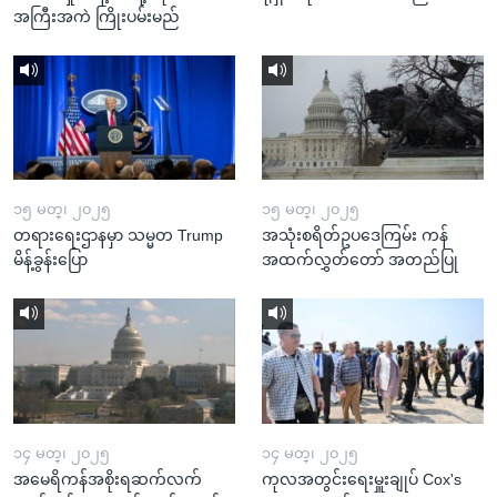
အကြီးအကဲ ကြိုးပမ်းမည်
၁၅ မတ္၊ ၂၀၂၅
၁၅ မတ္၊ ၂၀၂၅
တရားရေးဌာနမှာ သမ္မတ Trump
အသုံးစရိတ်ဥပဒေကြမ်း ကန်
မိန့်ခွန်းပြော
အထက်လွှတ်တော် အတည်ပြု
၁၄ မတ္၊ ၂၀၂၅
၁၄ မတ္၊ ၂၀၂၅
အမေရိကန်အစိုးရဆက်လက်
ကုလအတွင်းရေးမှူးချုပ် Cox's