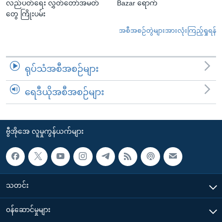
လည်ပတ်ရေး လွှတ်တော်အမတ်
Bazar ရောက်
တွေ ကြိုးပမ်း
အစီအစဉ်တွဲများအားလုံးကြည့်ရှုရန်
ရုပ်သံအစီအစဉ်များ
ရေဒီယိုအစီအစဉ်များ
ဗွီအိုအေ လူမှုကွန်ယက်များ
သတင်း
၀န်ဆောင်မှုများ