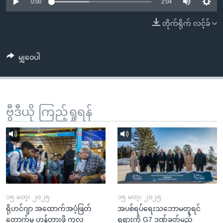
အ
0:00
2:04
သုတပဒေသာ အင်္ဂလိပ်စာ
ညွန်း
Learning English
တိုက်ရိုက် လင့်ခ်
စာမျက်နှာ
သို့
ဗွီအိုအေ လူမှုကွန်ယက်များ
ကျော်
မျှဝေပါ
ကြည့်
ရန်
ဘာသာစကားများ
ရှာဖွေ
ဗွီဒီယို ကြည့်ရှုရန်
ရန်
နေရာ
သို့
ကျော်
ရန်
၁၅ မတ္၊ ၂၀၂၅
၁၅ မတ္၊ ၂၀၂၅
ရိုဟင်ဂျာ အထောက်အပံ့ဖြတ်
အပစ်ရပ်ရေးသဘောမတူရင်
တောက်မှု ဟန့်တားဖို့ ကုလ
ရုရှားကို G7 ဒဏ်ခတ်မည်