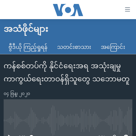
သုံး
ရ
လွယ်ကူ
အသံဖိုင်များ
မူလစာမျက်နှာ
စေ
မြန်မာ
ဗွီဒီယို ကြည့်ရှုရန်
သတင်းစာသား
အကြောင်း
သည့်
ကမ္ဘာ့သတင်းများ
Link
ကန်စစ်တပ်ကို နိုင်ငံရေးအရ အသုံးချမှု
ဗွီဒီယို
နိုင်ငံတကာ
များ
သတင်းလွတ်လပ်ခွင့်
အမေရိကန်
ကာကွယ်ရေးတာဝန်ရှိသူတွေ သဘောမတူ
ပင်မ
ရပ်ဝန်းတခု လမ်းတခု အလွန်
တရုတ်
အကြောင်းအရာ
၀၄ ဇြန္၊ ၂၀၂၀
သို့
အင်္ဂလိပ်စာလေ့လာမယ်
အစ္စရေး-ပါလက်စတိုင်း
ကျော်
အပတ်စဉ်ကဏ္ဍများ
အမေရိကန်သုံးအီဒီယံ
ကြည့်
ရေဒီယိုနှင့်ရုပ်သံ အချက်အလက်များ
မကြေးမုံရဲ့ အင်္ဂလိပ်စာ
ရေဒီယို
ရန်
No media source currently available
ပင်မ
ရေဒီယို/တီဗွီအစီအစဉ်
ရုပ်ရှင်ထဲက အင်္ဂလိပ်စာ
တီဗွီ