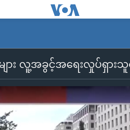
ဲများ လူ့အခွင့်အရေးလှုပ်ရှား