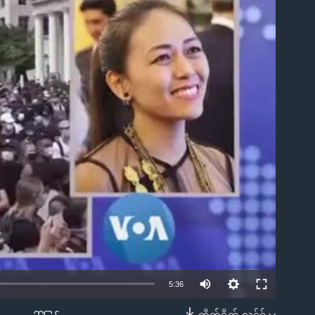
ble
5:36
တိုက်ရိုက် လင့်ခ်