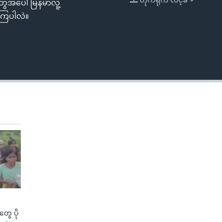
တွေအပေါ် မြန်မာလူ့
EMBED
ေကြပါလဲ။
ွေ ပို