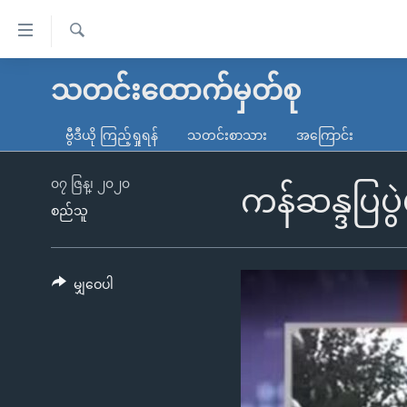
သုံး
ရ
ရှာဖွေ
လွယ်ကူ
မူလစာမျက်နှာ
သတင်းထောက်မှတ်စု
ရ
စေ
မြန်မာ
လာ
ဗွီဒီယို ကြည့်ရှုရန်
သတင်းစာသား
အကြောင်း
သည့်
ဒ်
ကမ္ဘာ့သတင်းများ
Link
ဗွီဒီယို
နိုင်ငံတကာ
၀၇ ဇြန္၊ ၂၀၂၀
ကန်ဆန္ဒပြပွ
များ
စည်သူ
သတင်းလွတ်လပ်ခွင့်
အမေရိကန်
ပင်မ
ရပ်ဝန်းတခု လမ်းတခု အလွန်
တရုတ်
အကြောင်းအရာ
အင်္ဂလိပ်စာလေ့လာမယ်
အစ္စရေး-ပါလက်စတိုင်း
မျှဝေပါ
သို့
အပတ်စဉ်ကဏ္ဍများ
အမေရိကန်သုံးအီဒီယံ
ကျော်
ကြည့်
ရေဒီယိုနှင့်ရုပ်သံ အချက်အလက်များ
မကြေးမုံရဲ့ အင်္ဂလိပ်စာ
ရေဒီယို
ရန်
ရေဒီယို/တီဗွီအစီအစဉ်
ရုပ်ရှင်ထဲက အင်္ဂလိပ်စာ
တီဗွီ
ပင်မ