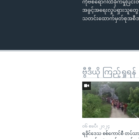
ကိုဗစ်ရောဂါထိခိုက်မှုပြင်း
အခွင့်အရေးလှုပ်ရှားသူတွေ
သတင်းထောက်မှတ်စုအစီအ
ဗွီဒီယို ကြည့်ရှုရန်
၀၆ ဧၿပီ၊ ၂၀၂၄
ရခိုင်ဒေသ စစ်ကောင်စီ တပ်သာ