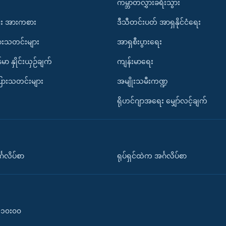
ကမ္ဘာတလွှားခရီးသွား
း အားကစား
ဒီသီတင်းပတ် အာရှနိုင်ငံရေး
ားသတင်းများ
အာရှစီးပွားရေး
်မာ နှိုင်းယှဉ်ချက်
ကျန်းမာရေး
ပြားသတင်းများ
အမျိုးသမီးကဏ္ဍ
ရိုဟင်ဂျာအရေး မျှော်လင့်ချက်
်္ဂလိပ်စာ
ရုပ်ရှင်ထဲက အင်္ဂလိပ်စာ
၀-၁၀း၀၀