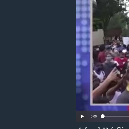
သုတပဒေသာ အင်္ဂလိပ်စာ
အ
ညွန်း
စာမျက်နှာ
သို့
ကျော်
ကြည့်
ရန်
ရှာဖွေ
ရန်
နေရာ
သို့
ကျော်
ရန်
0:00