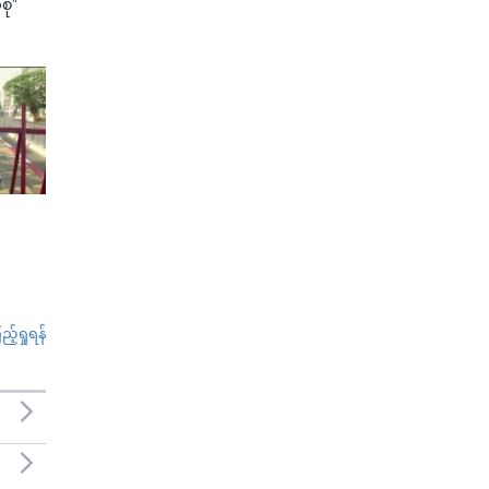
စု”
်ရှုရန်