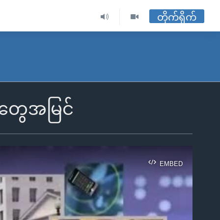
တိုက်ရိုက်
သူတွေအမြင်
EMBED