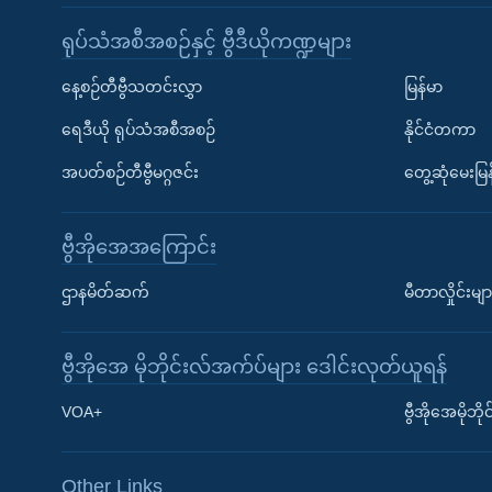
ရုပ်သံအစီအစဉ်နှင့် ဗွီဒီယိုကဏ္ဍများ
နေ့စဉ်တီဗွီသတင်းလွှာ
မြန်မာ
ရေဒီယို ရုပ်သံအစီအစဉ်
နိုင်ငံတကာ
အပတ်စဉ်တီဗွီမဂ္ဂဇင်း
တွေ့ဆုံမေးမြန
ဗွီအိုအေအကြောင်း
ဌာနမိတ်ဆက်
မီတာလှိုင်းမျာ
ဗွီအိုအေ မိုဘိုင်းလ်အက်ပ်များ ဒေါင်းလုတ်ယူရန်
Learning English
VOA+
ဗွီအိုအေမိုဘ
ဗွီအိုအေ လူမှုကွန်ယက်များ
Other Links