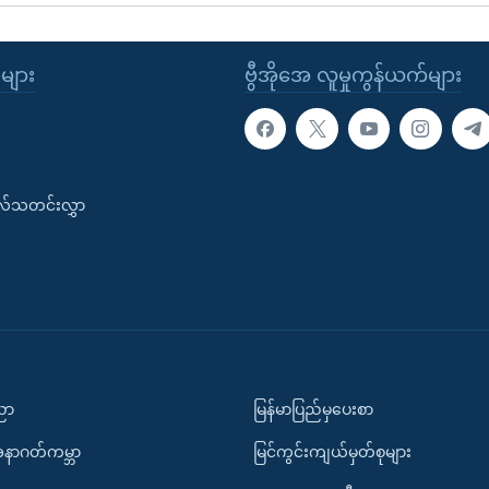
ုများ
ဗွီအိုအေ လူမှုကွန်ယက်များ
းလ်သတင်းလွှာ
ပညာ
မြန်မာပြည်မှပေးစာ
အနာဂတ်ကမ္ဘာ
မြင်ကွင်းကျယ်မှတ်စုများ