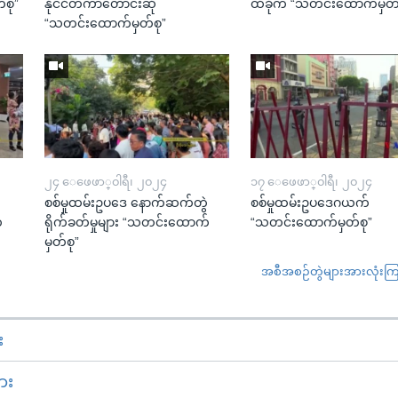
်စု”
နိုင်ငံတကာတောင်းဆို
ထိခိုက် “သတင်းထောက်မှတ်
“သတင်းထောက်မှတ်စု”
၂၄ ေဖေဖာ္၀ါရီ၊ ၂၀၂၄
၁၇ ေဖေဖာ္၀ါရီ၊ ၂၀၂၄
ဲ
စစ်မှုထမ်းဥပဒေ နောက်ဆက်တွဲ
စစ်မှုထမ်းဥပဒေဂယက်
်
ရိုက်ခတ်မှုများ “သတင်းထောက်
“သတင်းထောက်မှတ်စု”
မှတ်စု”
အစီအစဉ်တွဲများအားလုံးကြည့
း
ား