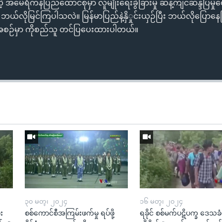
တဲ့ အမေရိကန်ပြည်ထောင်စုမှာ လူမျိုးရေးခွဲခြားမှု ဆန့်ကျင်ဆန္ဒပြမှု
 ဘယ်လိုမြင်ကြပါသလဲ။ မြန်မာပြည်နဲ့နှိှုင်းယှဉ်ပြီး ဘယ်လိုပြောန
စဉ်မှာ ကိုစည်သူ တင်ပြပေးထားပါတယ်။
၃၀ မတ္၊ ၂၀၂၄
၁၆ မတ္၊ ၂၀၂၄
း
စစ်ကောင်စီအကြမ်းဖက်မှု ရပ်ဖို့
ရခိုင် စစ်မက်ပဋိပက္ခ ဒေသခံတ