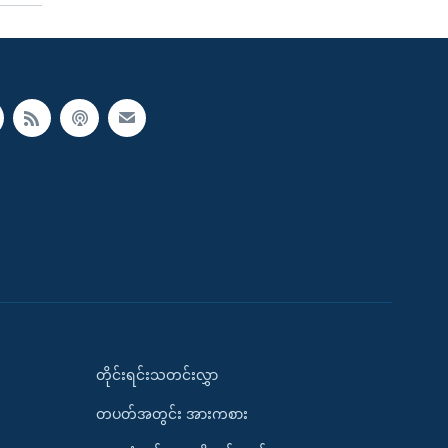
တိုင်းရင်းသတင်းလွှာ
တပတ်အတွင်း အားကစား