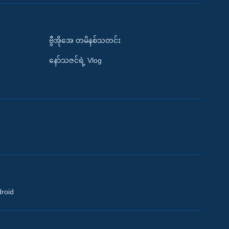
ဗွီအိုအေ တမိနစ်သတင်း
နော်သဇင်ရဲ့ Vlog
droid