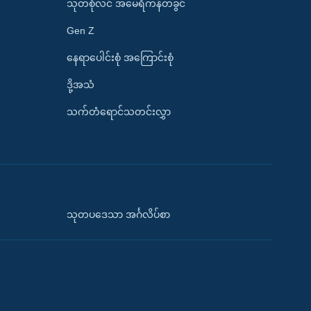
သုတစုံလင် အမေရိကန်တခွင်
Gen Z
နေရာပေါင်းစုံ အကြောင်းစုံ
ဒို့အသံ
သက်တံရောင်သတင်းလွှာ
သုတပဒေသာ အင်္ဂလိပ်စာ