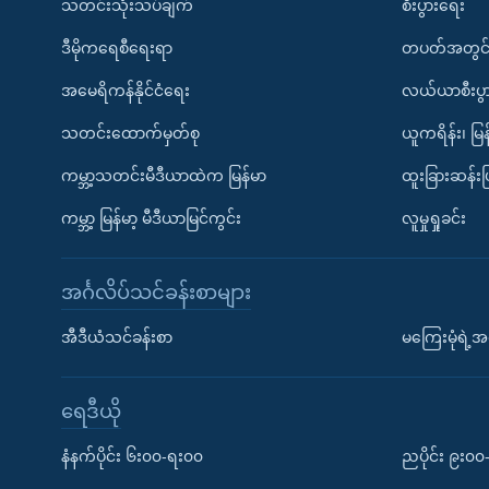
သတင်းသုံးသပ်ချက်
စီးပွားရေး
ဒီမိုကရေစီရေးရာ
တပတ်အတွင်
အမေရိကန်နိုင်ငံရေး
လယ်ယာစီးပွ
သတင်းထောက်မှတ်စု
ယူကရိန်း၊ မြန
ကမ္ဘာ့သတင်းမီဒီယာထဲက မြန်မာ
ထူးခြားဆန်း
ကမ္ဘာ့ မြန်မာ့ မီဒီယာမြင်ကွင်း
လူမှုရှုခင်း
အင်္ဂလိပ်သင်ခန်းစာများ
အီဒီယံသင်ခန်းစာ
မကြေးမုံရဲ့အင
ရေဒီယို
နံနက်ပိုင်း ၆း၀၀-ရး၀၀
ညပိုင်း ၉း၀