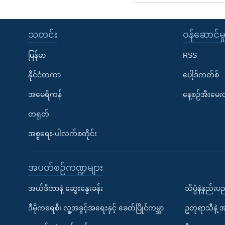
သတင်း
၀န်ဆောင်မှ
မြန်မာ
RSS
နိုင်ငံတကာ
ပေါ့ဒ်ကတ်စ်
အမေရိကန်
နေ့စဉ်အီးမေ
တရုတ်
အစ္စရေး-ပါလက်စတိုင်း
အပတ်စဉ်ကဏ္ဍများ
အယ်ဒီတာနဲ့ ဆွေးနွေးခန်း
သိပ္ပံနဲ့နည်း
ဒီမိုကရေစီ၊ လူ့အခွင့်အရေးနှင့် ခေတ်ပြိုင်ကမ္ဘာ
ဥတုရာသီနဲ့ 