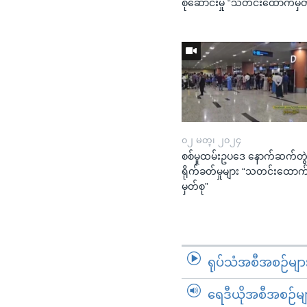
စုဆောင်းမှု “သတင်းထောက်မှတ
၀၂ မတ္၊ ၂၀၂၄
စစ်မှုထမ်းဥပဒေ နောက်ဆက်တွ
ရိုက်ခတ်မှုများ “သတင်းထောက
မှတ်စု”
ရုပ်သံအစီအစဉ်မျာ
ရေဒီယိုအစီအစဉ်မျ