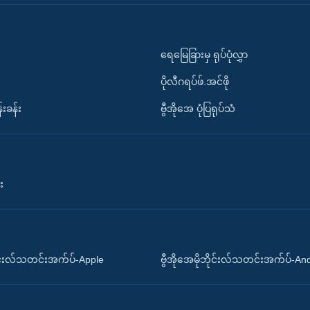
ရေမြေခြားမှ ရုပ်ပုံလွှာ
ပိုလီဂရပ်ဖ်.အင်ဖို
်းခန်း
ဗွီအိုအေ ပုံပြရုပ်သံ
း
ိုင်းလ်သတင်းအက်ပ်-Apple
ဗွီအိုအေမိုဘိုင်းလ်သတင်းအက်ပ်-An