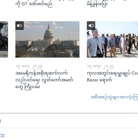
ကို G7 ဒဏ်ခတ်မည်
မိန့်ခွန်းပြော
၁၄ မတ္၊ ၂၀၂၅
၁၄ မတ္၊ ၂၀၂၅
အမေရိကန်အစိုးရဆက်လက်
ကုလအတွင်းရေးမှူးချုပ် Co
လည်ပတ်ရေး လွှတ်တော်အမတ်
Bazar ရောက်
တွေ ကြိုးပမ်း
အစီအစဉ်တွဲများအားလုံးကြည့
း
ား