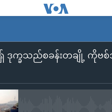
ရှ် ဒုက္ခသည်စခန်းတချို့ ကို
No media source currently availa