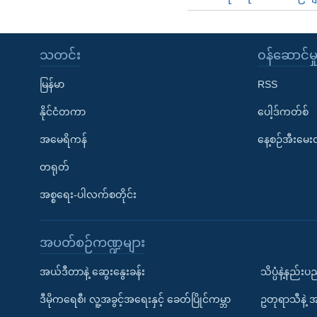
သတင်း
၀န်ဆောင်မှ
မြန်မာ
RSS
နိုင်ငံတကာ
ပေါ့ဒ်ကတ်စ်
အမေရိကန်
နေ့စဉ်အီးမေ
တရုတ်
အစ္စရေး-ပါလက်စတိုင်း
အပတ်စဉ်ကဏ္ဍများ
အယ်ဒီတာနဲ့ ဆွေးနွေးခန်း
သိပ္ပံနဲ့နည်း
ဒီမိုကရေစီ၊ လူ့အခွင့်အရေးနှင့် ခေတ်ပြိုင်ကမ္ဘာ
ဥတုရာသီနဲ့ 