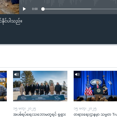
0:00
်နိုင်ပါသည်။
၁၅ မတ္၊ ၂၀၂၅
၁၅ မတ္၊ ၂၀၂၅
အပစ်ရပ်ရေးသဘောမတူရင် ရုရှား
တရားရေးဌာနမှာ သမ္မတ T