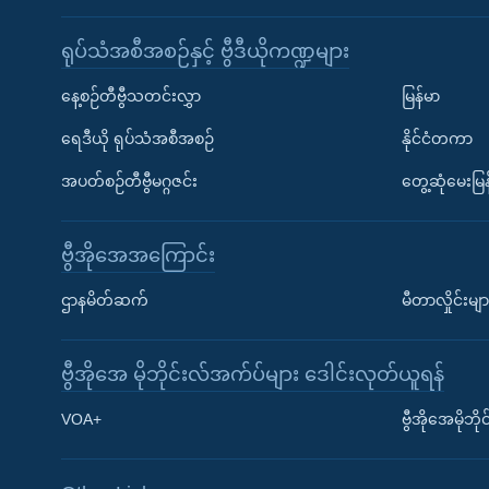
ရုပ်သံအစီအစဉ်နှင့် ဗွီဒီယိုကဏ္ဍများ
နေ့စဉ်တီဗွီသတင်းလွှာ
မြန်မာ
ရေဒီယို ရုပ်သံအစီအစဉ်
နိုင်ငံတကာ
အပတ်စဉ်တီဗွီမဂ္ဂဇင်း
တွေ့ဆုံမေးမြန
ဗွီအိုအေအကြောင်း
ဌာနမိတ်ဆက်
မီတာလှိုင်းမျာ
ဗွီအိုအေ မိုဘိုင်းလ်အက်ပ်များ ဒေါင်းလုတ်ယူရန်
Learning English
VOA+
ဗွီအိုအေမိုဘ
ဗွီအိုအေ လူမှုကွန်ယက်များ