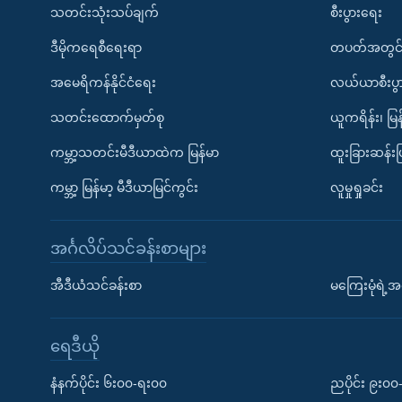
သတင်းသုံးသပ်ချက်
စီးပွားရေး
ဒီမိုကရေစီရေးရာ
တပတ်အတွင်
အမေရိကန်နိုင်ငံရေး
လယ်ယာစီးပွ
သတင်းထောက်မှတ်စု
ယူကရိန်း၊ မြန
ကမ္ဘာ့သတင်းမီဒီယာထဲက မြန်မာ
ထူးခြားဆန်း
ကမ္ဘာ့ မြန်မာ့ မီဒီယာမြင်ကွင်း
လူမှုရှုခင်း
အင်္ဂလိပ်သင်ခန်းစာများ
အီဒီယံသင်ခန်းစာ
မကြေးမုံရဲ့အင
ရေဒီယို
နံနက်ပိုင်း ၆း၀၀-ရး၀၀
ညပိုင်း ၉း၀