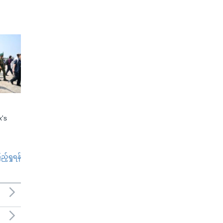
x's
်ရှုရန်