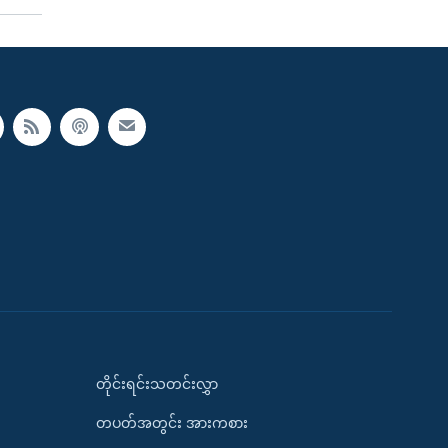
တိုင်းရင်းသတင်းလွှာ
တပတ်အတွင်း အားကစား