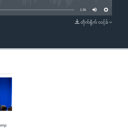
1:36
တိုက်ရိုက် လင့်ခ်
EMBED
rump