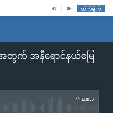
တိုက်ရိုက်
ဗစ်အတွက် အနီရောင်နယ်မြေ
EMBED
ble