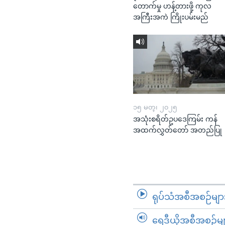
တောက်မှု ဟန့်တားဖို့ ကုလ
အကြီးအကဲ ကြိုးပမ်းမည်
၁၅ မတ္၊ ၂၀၂၅
အသုံးစရိတ်ဥပဒေကြမ်း ကန်
အထက်လွှတ်တော် အတည်ပြု
ရုပ်သံအစီအစဉ်မျာ
ရေဒီယိုအစီအစဉ်မျ