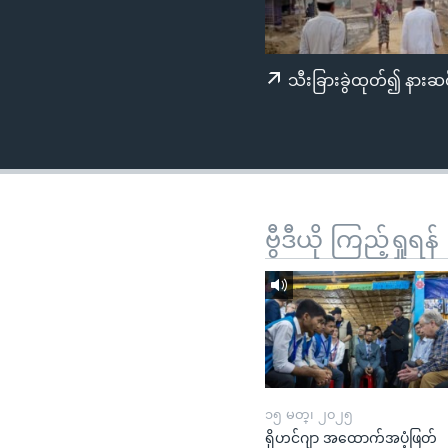
သုတပဒေသာ အင်္ဂလိပ်စာ
အ
ညွန်း
စာမျက်နှာ
သီးခြားခွဲထုတ်၍ နားဆင
သို့
ကျော်
ကြည့်
ရန်
ရှာဖွေ
ရန်
ဗွီဒီယို ကြည့်ရှုရန်
နေရာ
သို့
ကျော်
ရန်
၁၅ မတ္၊ ၂၀၂၅
ရိုဟင်ဂျာ အထောက်အပံ့ဖြတ်