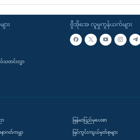
ုများ
ဗွီအိုအေ လူမှုကွန်ယက်များ
းလ်သတင်းလွှာ
ပညာ
မြန်မာပြည်မှပေးစာ
အနာဂတ်ကမ္ဘာ
မြင်ကွင်းကျယ်မှတ်စုများ