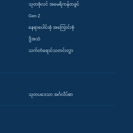
သုတစုံလင် အမေရိကန်တခွင်
Gen Z
နေရာပေါင်းစုံ အကြောင်းစုံ
ဒို့အသံ
သက်တံရောင်သတင်းလွှာ
သုတပဒေသာ အင်္ဂလိပ်စာ