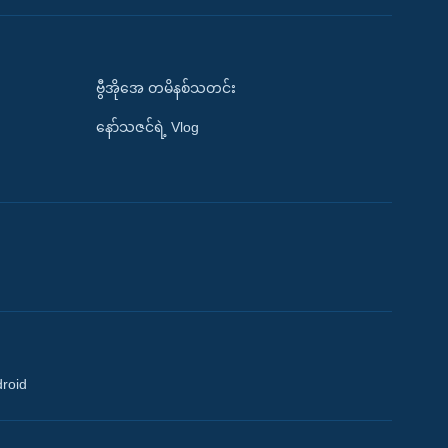
ဗွီအိုအေ တမိနစ်သတင်း
နော်သဇင်ရဲ့ Vlog
droid