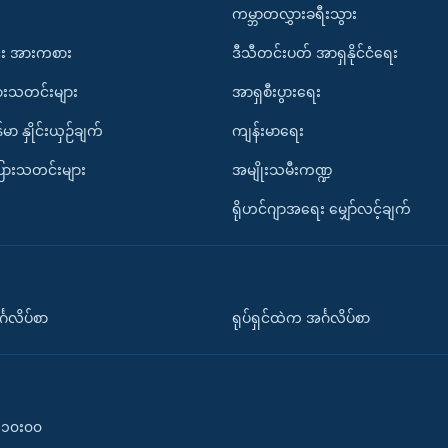
ကမ္ဘာတလွှားခရီးသွား
း အားကစား
ဒီသီတင်းပတ် အာရှနိုင်ငံရေး
ားသတင်းများ
အာရှစီးပွားရေး
်မာ နှိုင်းယှဉ်ချက်
ကျန်းမာရေး
ပြားသတင်းများ
အမျိုးသမီးကဏ္ဍ
ရိုဟင်ဂျာအရေး မျှော်လင့်ချက်
်္ဂလိပ်စာ
ရုပ်ရှင်ထဲက အင်္ဂလိပ်စာ
၀-၁၀း၀၀