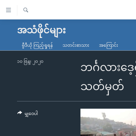
သုံး
ရ
ရှာဖွေ
လွယ်ကူ
မူလစာမျက်နှာ
အသံဖိုင်များ
ရ
စေ
မြန်မာ
လာ
ဗွီဒီယို ကြည့်ရှုရန်
သတင်းစာသား
အကြောင်း
သည့်
ဒ်
ကမ္ဘာ့သတင်းများ
Link
ဗွီဒီယို
နိုင်ငံတကာ
၁၀ ဇြန္၊ ၂၀၂၀
ဘင်္ဂလားဒေ့
များ
သတင်းလွတ်လပ်ခွင့်
အမေရိကန်
ပင်မ
ရပ်ဝန်းတခု လမ်းတခု အလွန်
တရုတ်
သတ်မှတ်
အကြောင်းအရာ
အင်္ဂလိပ်စာလေ့လာမယ်
အစ္စရေး-ပါလက်စတိုင်း
သို့
အပတ်စဉ်ကဏ္ဍများ
အမေရိကန်သုံးအီဒီယံ
ကျော်
ကြည့်
မျှဝေပါ
ရေဒီယိုနှင့်ရုပ်သံ အချက်အလက်များ
မကြေးမုံရဲ့ အင်္ဂလိပ်စာ
ရေဒီယို
ရန်
ရေဒီယို/တီဗွီအစီအစဉ်
ရုပ်ရှင်ထဲက အင်္ဂလိပ်စာ
တီဗွီ
ပင်မ