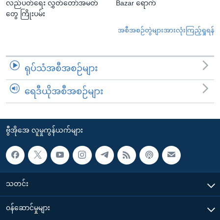
လည်ပတ်ရေး လွှတ်တော်အမတ်
Bazar ရောက်
တွေ ကြိုးပမ်း
အစီအစဉ်တွဲများအားလုံးကြည့်ရှုရန်
ရုပ်သံအစီအစဉ်များ
ရေဒီယိုအစီအစဉ်များ
ဗွီအိုအေ လူမှုကွန်ယက်များ
သတင်း
၀န်ဆောင်မှုများ