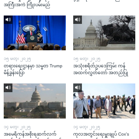
အကြီးအကဲ ကြိုးပမ်းမည်
၁၅ မတ္၊ ၂၀၂၅
၁၅ မတ္၊ ၂၀၂၅
တရားရေးဌာနမှာ သမ္မတ Trump
အသုံးစရိတ်ဥပဒေကြမ်း ကန်
မိန့်ခွန်းပြော
အထက်လွှတ်တော် အတည်ပြု
၁၄ မတ္၊ ၂၀၂၅
၁၄ မတ္၊ ၂၀၂၅
အမေရိကန်အစိုးရဆက်လက်
ကုလအတွင်းရေးမှူးချုပ် Cox's