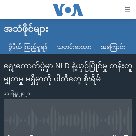
သုံး
ရ
လွယ်ကူ
အသံဖိုင်များ
မူလစာမျက်နှာ
စေ
မြန်မာ
ဗွီဒီယို ကြည့်ရှုရန်
သတင်းစာသား
အကြောင်း
သည့်
ကမ္ဘာ့သတင်းများ
Link
ရွေးကောက်ပွဲမှာ NLD နဲ့ယှဉ်ပြိုင်မှု တန်းတူ
ဗွီဒီယို
နိုင်ငံတကာ
များ
သတင်းလွတ်လပ်ခွင့်
အမေရိကန်
မျှတမှု မရှိမှာကို ပါတီတွေ စိုးရိမ်
ပင်မ
ရပ်ဝန်းတခု လမ်းတခု အလွန်
တရုတ်
အကြောင်းအရာ
၁၀ ဇြန္၊ ၂၀၂၀
သို့
အင်္ဂလိပ်စာလေ့လာမယ်
အစ္စရေး-ပါလက်စတိုင်း
ကျော်
အပတ်စဉ်ကဏ္ဍများ
အမေရိကန်သုံးအီဒီယံ
ကြည့်
ရေဒီယိုနှင့်ရုပ်သံ အချက်အလက်များ
မကြေးမုံရဲ့ အင်္ဂလိပ်စာ
ရေဒီယို
ရန်
No media source currently available
ပင်မ
ရေဒီယို/တီဗွီအစီအစဉ်
ရုပ်ရှင်ထဲက အင်္ဂလိပ်စာ
တီဗွီ