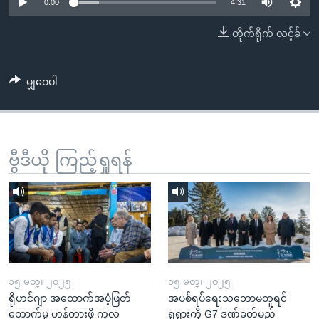
အ
0:00
4:31
သုတပဒေသာ အင်္ဂလိပ်စာ
ညွန်း
Learning English
တိုက်ရိုက် လင့်ခ်
စာမျက်နှာ
သို့
ဗွီအိုအေ လူမှုကွန်ယက်များ
ကျော်
မျှဝေပါ
ကြည့်
ရန်
ဘာသာစကားများ
ရှာဖွေ
ဗွီဒီယို ကြည့်ရှုရန်
ရန်
နေရာ
သို့
ကျော်
ရန်
၁၅ မတ္၊ ၂၀၂၅
၁၅ မတ္၊ ၂၀၂၅
ရိုဟင်ဂျာ အထောက်အပံ့ဖြတ်
အပစ်ရပ်ရေးသဘောမတူရင်
တောက်မှု ဟန့်တားဖို့ ကုလ
ရုရှားကို G7 ဒဏ်ခတ်မည်