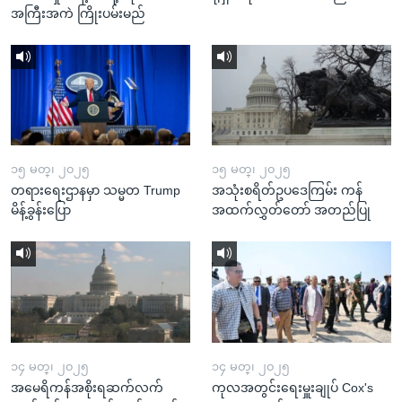
အကြီးအကဲ ကြိုးပမ်းမည်
၁၅ မတ္၊ ၂၀၂၅
၁၅ မတ္၊ ၂၀၂၅
တရားရေးဌာနမှာ သမ္မတ Trump
အသုံးစရိတ်ဥပဒေကြမ်း ကန်
မိန့်ခွန်းပြော
အထက်လွှတ်တော် အတည်ပြု
၁၄ မတ္၊ ၂၀၂၅
၁၄ မတ္၊ ၂၀၂၅
အမေရိကန်အစိုးရဆက်လက်
ကုလအတွင်းရေးမှူးချုပ် Cox's