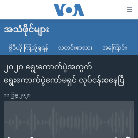
သုံး
ရ
လွယ်ကူ
အသံဖိုင်များ
မူလစာမျက်နှာ
စေ
မြန်မာ
ဗွီဒီယို ကြည့်ရှုရန်
သတင်းစာသား
အကြောင်း
သည့်
ကမ္ဘာ့သတင်းများ
Link
၂၀၂၀ ရွေးကောက်ပွဲအတွက်
ဗွီဒီယို
နိုင်ငံတကာ
များ
သတင်းလွတ်လပ်ခွင့်
အမေရိကန်
ရွေးကောက်ပွဲကော်မရှင် လုပ်ငန်းစနေပြီ
ပင်မ
ရပ်ဝန်းတခု လမ်းတခု အလွန်
တရုတ်
အကြောင်းအရာ
၁၀ ဇြန္၊ ၂၀၂၀
သို့
အင်္ဂလိပ်စာလေ့လာမယ်
အစ္စရေး-ပါလက်စတိုင်း
ကျော်
အပတ်စဉ်ကဏ္ဍများ
အမေရိကန်သုံးအီဒီယံ
ကြည့်
ရေဒီယိုနှင့်ရုပ်သံ အချက်အလက်များ
မကြေးမုံရဲ့ အင်္ဂလိပ်စာ
ရေဒီယို
ရန်
No media source currently available
ပင်မ
ရေဒီယို/တီဗွီအစီအစဉ်
ရုပ်ရှင်ထဲက အင်္ဂလိပ်စာ
တီဗွီ