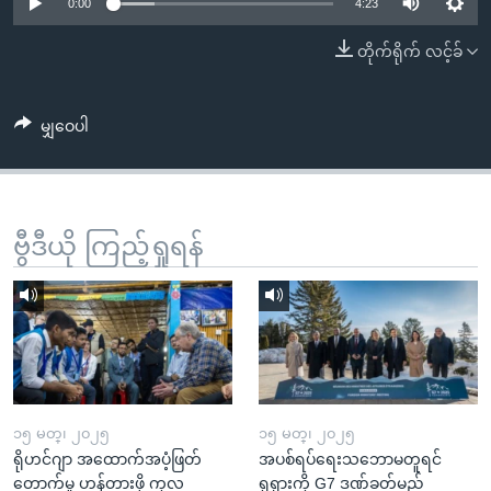
အ
0:00
4:23
သုတပဒေသာ အင်္ဂလိပ်စာ
ညွန်း
Learning English
တိုက်ရိုက် လင့်ခ်
စာမျက်နှာ
သို့
ဗွီအိုအေ လူမှုကွန်ယက်များ
ကျော်
မျှဝေပါ
ကြည့်
ရန်
ဘာသာစကားများ
ရှာဖွေ
ဗွီဒီယို ကြည့်ရှုရန်
ရန်
နေရာ
သို့
ကျော်
ရန်
၁၅ မတ္၊ ၂၀၂၅
၁၅ မတ္၊ ၂၀၂၅
ရိုဟင်ဂျာ အထောက်အပံ့ဖြတ်
အပစ်ရပ်ရေးသဘောမတူရင်
တောက်မှု ဟန့်တားဖို့ ကုလ
ရုရှားကို G7 ဒဏ်ခတ်မည်