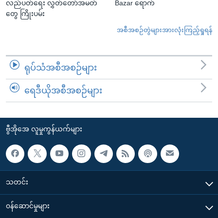
လည်ပတ်ရေး လွှတ်တော်အမတ်
Bazar ရောက်
တွေ ကြိုးပမ်း
အစီအစဉ်တွဲများအားလုံးကြည့်ရှုရန်
ရုပ်သံအစီအစဉ်များ
ရေဒီယိုအစီအစဉ်များ
ဗွီအိုအေ လူမှုကွန်ယက်များ
သတင်း
၀န်ဆောင်မှုများ