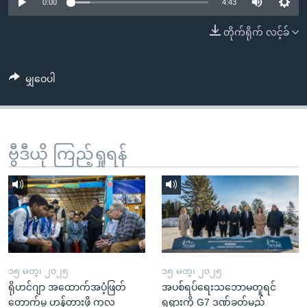
အ
0:00
4:43
သုတပဒေသာ အင်္ဂလိပ်စာ
ညွန်း
Learning English
တိုက်ရိုက် လင့်ခ်
စာမျက်နှာ
သို့
ဗွီအိုအေ လူမှုကွန်ယက်များ
ကျော်
မျှဝေပါ
ကြည့်
ရန်
ဘာသာစကားများ
ရှာဖွေ
ဗွီဒီယို ကြည့်ရှုရန်
ရန်
နေရာ
သို့
ကျော်
ရန်
၁၅ မတ္၊ ၂၀၂၅
၁၅ မတ္၊ ၂၀၂၅
ရိုဟင်ဂျာ အထောက်အပံ့ဖြတ်
အပစ်ရပ်ရေးသဘောမတူရင်
တောက်မှု ဟန့်တားဖို့ ကုလ
ရုရှားကို G7 ဒဏ်ခတ်မည်