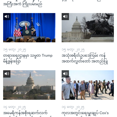
အကြီးအကဲ ကြိုးပမ်းမည်
၁၅ မတ္၊ ၂၀၂၅
၁၅ မတ္၊ ၂၀၂၅
တရားရေးဌာနမှာ သမ္မတ Trump
အသုံးစရိတ်ဥပဒေကြမ်း ကန်
မိန့်ခွန်းပြော
အထက်လွှတ်တော် အတည်ပြု
၁၄ မတ္၊ ၂၀၂၅
၁၄ မတ္၊ ၂၀၂၅
အမေရိကန်အစိုးရဆက်လက်
ကုလအတွင်းရေးမှူးချုပ် Cox's