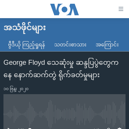
သုံး
ရ
လွယ်ကူ
အသံဖိုင်များ
မူလစာမျက်နှာ
စေ
မြန်မာ
ဗွီဒီယို ကြည့်ရှုရန်
သတင်းစာသား
အကြောင်း
သည့်
ကမ္ဘာ့သတင်းများ
Link
George Floyd သေဆုံးမှု ဆန္ဒပြပွဲတွေက
ဗွီဒီယို
နိုင်ငံတကာ
များ
သတင်းလွတ်လပ်ခွင့်
အမေရိကန်
နေ နောက်ဆက်တွဲ ရိုက်ခတ်မှုများ
ပင်မ
ရပ်ဝန်းတခု လမ်းတခု အလွန်
တရုတ်
အကြောင်းအရာ
၁၀ ဇြန္၊ ၂၀၂၀
သို့
အင်္ဂလိပ်စာလေ့လာမယ်
အစ္စရေး-ပါလက်စတိုင်း
ကျော်
အပတ်စဉ်ကဏ္ဍများ
အမေရိကန်သုံးအီဒီယံ
ကြည့်
ရေဒီယိုနှင့်ရုပ်သံ အချက်အလက်များ
မကြေးမုံရဲ့ အင်္ဂလိပ်စာ
ရေဒီယို
ရန်
No media source currently available
ပင်မ
ရေဒီယို/တီဗွီအစီအစဉ်
ရုပ်ရှင်ထဲက အင်္ဂလိပ်စာ
တီဗွီ