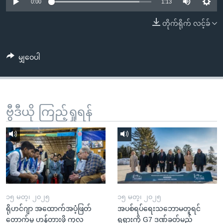
အ
0:00
1:13
သုတပဒေသာ အင်္ဂလိပ်စာ
ညွန်း
Learning English
တိုက်ရိုက် လင့်ခ်
စာမျက်နှာ
သို့
ဗွီအိုအေ လူမှုကွန်ယက်များ
ကျော်
မျှဝေပါ
ကြည့်
ရန်
ဘာသာစကားများ
ရှာဖွေ
ဗွီဒီယို ကြည့်ရှုရန်
ရန်
နေရာ
သို့
ကျော်
ရန်
၁၅ မတ္၊ ၂၀၂၅
၁၅ မတ္၊ ၂၀၂၅
ရိုဟင်ဂျာ အထောက်အပံ့ဖြတ်
အပစ်ရပ်ရေးသဘောမတူရင်
တောက်မှု ဟန့်တားဖို့ ကုလ
ရုရှားကို G7 ဒဏ်ခတ်မည်