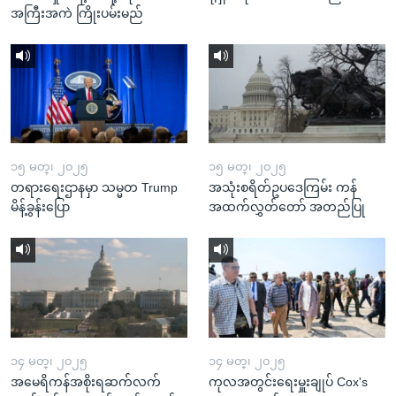
အကြီးအကဲ ကြိုးပမ်းမည်
၁၅ မတ္၊ ၂၀၂၅
၁၅ မတ္၊ ၂၀၂၅
တရားရေးဌာနမှာ သမ္မတ Trump
အသုံးစရိတ်ဥပဒေကြမ်း ကန်
မိန့်ခွန်းပြော
အထက်လွှတ်တော် အတည်ပြု
၁၄ မတ္၊ ၂၀၂၅
၁၄ မတ္၊ ၂၀၂၅
အမေရိကန်အစိုးရဆက်လက်
ကုလအတွင်းရေးမှူးချုပ် Cox's