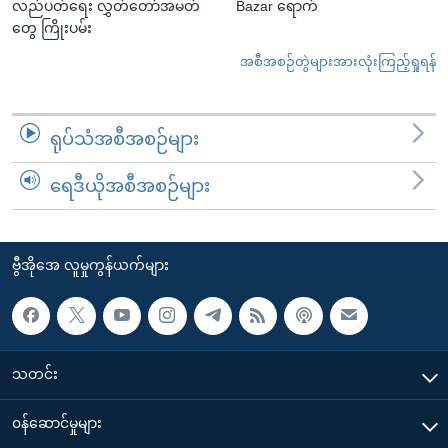
လည်ပတ်ရေး လွှတ်တော်အမတ်
Bazar ရောက်
တွေ ကြိုးပမ်း
အစီအစဉ်တွဲများအားလုံးကြည့်ရှုရန်
ရုပ်သံအစီအစဉ်များ
ရေဒီယိုအစီအစဉ်များ
ဗွီအိုအေ လူမှုကွန်ယက်များ
သတင်း
၀န်ဆောင်မှုများ