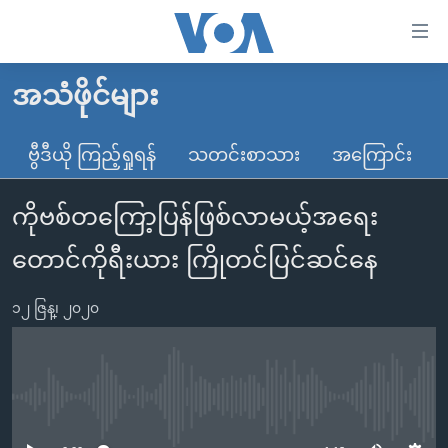
သုံး
ရ
လွယ်ကူ
အသံဖိုင်များ
မူလစာမျက်နှာ
စေ
မြန်မာ
ဗွီဒီယို ကြည့်ရှုရန်
သတင်းစာသား
အကြောင်း
သည့်
ကမ္ဘာ့သတင်းများ
Link
ကိုဗစ်တကြော့ပြန်ဖြစ်လာမယ့်အရေး
ဗွီဒီယို
နိုင်ငံတကာ
များ
သတင်းလွတ်လပ်ခွင့်
အမေရိကန်
တောင်ကိုရီးယား ကြိုတင်ပြင်ဆင်နေ
ပင်မ
ရပ်ဝန်းတခု လမ်းတခု အလွန်
တရုတ်
အကြောင်းအရာ
၁၂ ဇြန္၊ ၂၀၂၀
သို့
အင်္ဂလိပ်စာလေ့လာမယ်
အစ္စရေး-ပါလက်စတိုင်း
ကျော်
အပတ်စဉ်ကဏ္ဍများ
အမေရိကန်သုံးအီဒီယံ
ကြည့်
ရေဒီယိုနှင့်ရုပ်သံ အချက်အလက်များ
မကြေးမုံရဲ့ အင်္ဂလိပ်စာ
ရေဒီယို
ရန်
No media source currently available
ပင်မ
ရေဒီယို/တီဗွီအစီအစဉ်
ရုပ်ရှင်ထဲက အင်္ဂလိပ်စာ
တီဗွီ